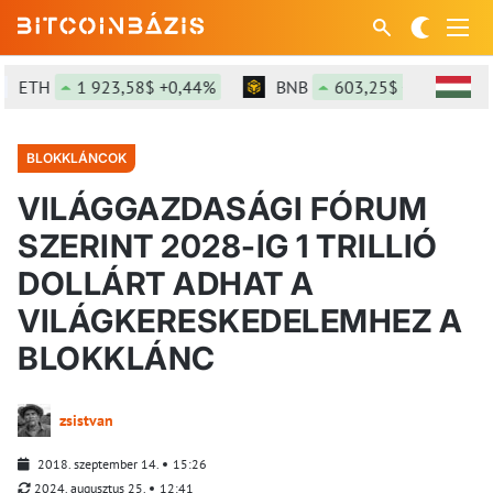
ETH
1 923,58$ +0,44%
BNB
603,25$ +0,15%
BLOKKLÁNCOK
VILÁGGAZDASÁGI FÓRUM
SZERINT 2028-IG 1 TRILLIÓ
DOLLÁRT ADHAT A
VILÁGKERESKEDELEMHEZ A
BLOKKLÁNC
zsistvan
2018. szeptember 14.
15:26
2024. augusztus 25.
12:41