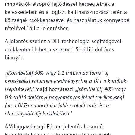
innovációk elsöprő fejlődéssel kecsegtetnek a
kereskedelem és a logisztika finanszírozása terén a
költségek csökkentésével és használatuk könnyebbé
tételével,” áll a jelentésben.
A jelentés szerint a DLT technológia segítségével
csökkenteni lehet a szektor 1.5 trillió dolláros
hiányát.
„[Körülbelül] 30% vagy 1.1 trillion dollárnyi új
kereskedési volument eredményezhet a DLT a korlátok
leépítésével,”
majd hozzáteszi
„[körülbelül] 40% vagy
0.9 trillió dollárnyi hagyományos [piaci tevékenység]
fog a DLT-re migrálni a jobb szolgáltatás és az
alacsonyabb díjak érdekében.”
A Világgazdasági Fórum jelentés hasonló
következtetésre jut a kormányzati, szervezeti