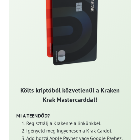
Költs kriptóból közvetlenül a Kraken
Krak Mastercarddal!
MI A TEENDŐD?
Regisztrálj a Krakenre a linkünkkel.
Igényeld meg ingyenesen a Krak Cardot.
Add hozzá Apple Payhez vagy Google Payhez.