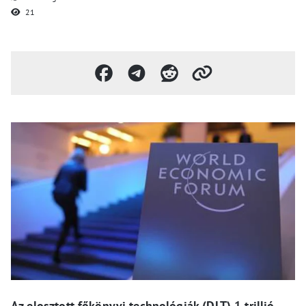
21
Az elosztott főkönyvi technológiák (DLT) 1 trillió