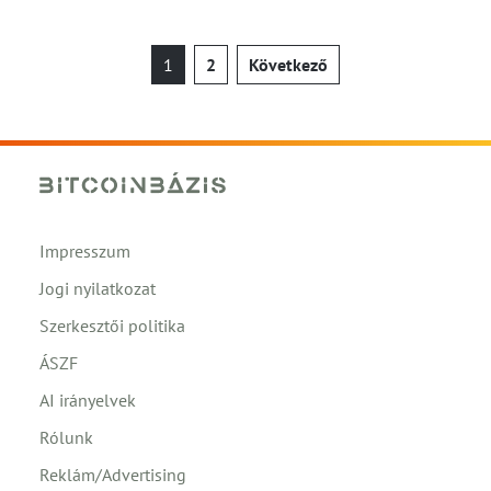
Bejegyzések
1
2
Következő
lapozása
Impresszum
Jogi nyilatkozat
Szerkesztői politika
ÁSZF
AI irányelvek
Rólunk
Reklám/Advertising