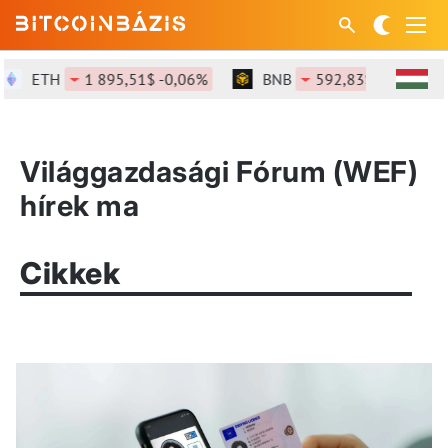
ETH
1 895,51$ -0,06%
BNB
592,83$ -0,17%
Világgazdasági Fórum (WEF)
hírek ma
Cikkek