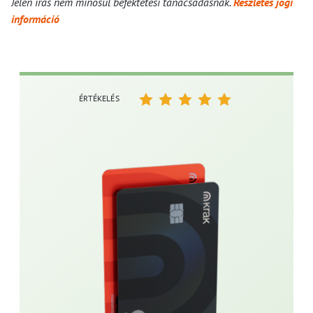
Jelen írás nem minősül befektetési tanácsadásnak.
Részletes jogi
információ
ÉRTÉKELÉS