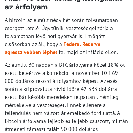
az árfolyam
A bitcoin az elmúlt négy hét során folyamatosan
csorgott lefelé. Úgy tűnik, veszteséggel zárja a
folyamatban lévő heti gyertyát is. Emögött
elsősorban az áll, hogy a
Federal Reserve
agresszívebben léphet
fel majd az infláció ellen.
Az elmúlt 30 napban a BTC árfolyama közel 18%-ot
esett, beleértve a korrekciót a november 10-i 69
000 dolláros rekord árfolyamhoz képest. Az esés
során a kriptovaluta rövid időre 42 333 dollárra
esett. Bár később meredeken felpattant, némileg
mérsékelve a veszteséget, Ennek ellenére a
fellendülés nem váltott át emelkedő fordulattá. A
Bitcoin árfolyama lejjebb és lejjebb csúszott, miután
átmeneti támaszt talált 50 000 dolláros