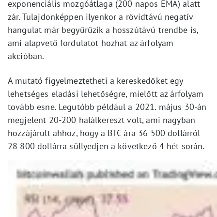
exponenciális mozgóátlaga (200 napos EMA) alatt
zár. Tulajdonképpen ilyenkor a rövidtávú negatív
hangulat már begyűrűzik a hosszútávú trendbe is,
ami alapvető fordulatot hozhat az árfolyam
akcióban.
A mutató figyelmeztetheti a kereskedőket egy
lehetséges eladási lehetőségre, mielőtt az árfolyam
tovább esne. Legutóbb például a 2021. május 30-án
megjelent 20-200 halálkereszt volt, ami nagyban
hozzájárult ahhoz, hogy a BTC ára 36 500 dollárról
28 800 dollárra süllyedjen a következő 4 hét során.