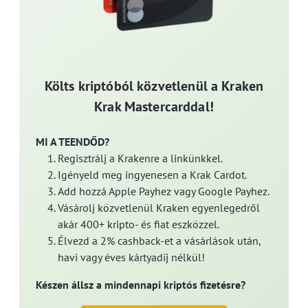
Költs kriptóból közvetlenül a Kraken
Krak Mastercarddal!
MI A TEENDŐD?
Regisztrálj a Krakenre a linkünkkel.
Igényeld meg ingyenesen a Krak Cardot.
Add hozzá Apple Payhez vagy Google Payhez.
Vásárolj közvetlenül Kraken egyenlegedről
akár 400+ kripto- és fiat eszközzel.
Élvezd a 2% cashback-et a vásárlások után,
havi vagy éves kártyadíj nélkül!
Készen állsz a mindennapi kriptós fizetésre?