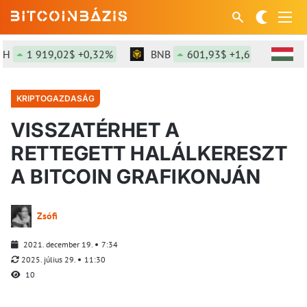
1 919,02$ +0,32%
BNB
601,93$ +1,65%
SOL
KRIPTOGAZDASÁG
VISSZATÉRHET A
RETTEGETT HALÁLKERESZT
A BITCOIN GRAFIKONJÁN
Zsófi
2021. december 19.
7:34
2025. július 29.
11:30
10