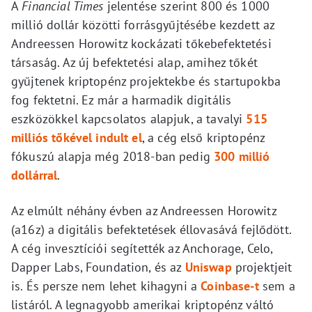
A
Financial Times
jelentése szerint 800 és 1000
millió dollár közötti forrásgyűjtésébe kezdett az
Andreessen Horowitz kockázati tőkebefektetési
társaság. Az új befektetési alap, amihez tőkét
gyűjtenek kriptopénz projektekbe és startupokba
fog fektetni. Ez már a harmadik digitális
eszközökkel kapcsolatos alapjuk, a tavalyi
515
milliós tőkével indult el
, a cég első kriptopénz
fókuszú alapja még 2018-ban pedig
300 millió
dollárral
.
Az elmúlt néhány évben az Andreessen Horowitz
(a16z) a digitális befektetések éllovasává fejlődött.
A cég invesztíciói segítették az Anchorage, Celo,
Dapper Labs, Foundation, és az
Uniswap
projektjeit
is. És persze nem lehet kihagyni a
Coinbase-t
sem a
listáról. A legnagyobb amerikai kriptopénz váltó