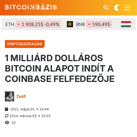
ETH
1 908,25$ -0,49%
BNB
590,49$ -1,55%
KRIPTOGAZDASÁG
1 MILLIÁRD DOLLÁROS
BITCOIN ALAPOT INDÍT A
COINBASE FELFEDEZŐJE
Zsófi
2021. május 01.
16:04
2024. március 03.
20:03
10