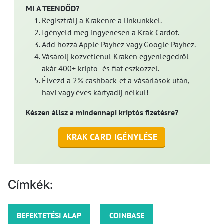
MI A TEENDŐD?
Regisztrálj a Krakenre a linkünkkel.
Igényeld meg ingyenesen a Krak Cardot.
Add hozzá Apple Payhez vagy Google Payhez.
Vásárolj közvetlenül Kraken egyenlegedről
akár 400+ kripto- és fiat eszközzel.
Élvezd a 2% cashback-et a vásárlások után,
havi vagy éves kártyadíj nélkül!
Készen állsz a mindennapi kriptós fizetésre?
KRAK CARD IGÉNYLÉSE
Címkék:
BEFEKTETÉSI ALAP
COINBASE