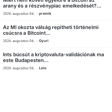
Miért nem követi egyelőre a bitcoin az
arany és a részvénypiac emelkedését?...
2026. augusztus 06.
premik
Az MI okozta válság repítheti történelmi
csúcsra a Bitcoint...
2026. augusztus 06.
Gyuri
Ints búcsút a kriptovaluta-validációnak ma
este Budapesten...
2026. augusztus 06.
Lelo