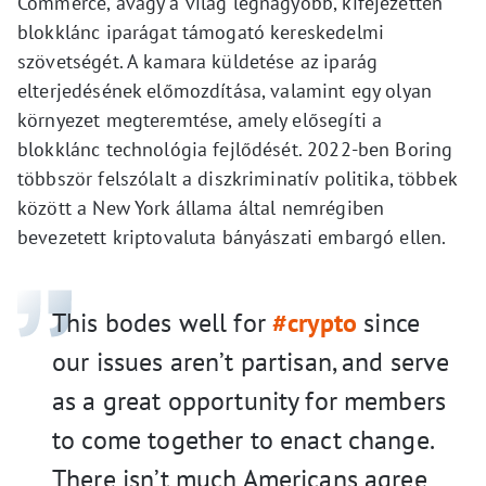
Commerce, avagy a világ legnagyobb, kifejezetten
blokklánc iparágat támogató kereskedelmi
szövetségét. A kamara küldetése az iparág
elterjedésének előmozdítása, valamint egy olyan
környezet megteremtése, amely elősegíti a
blokklánc technológia fejlődését. 2022-ben Boring
többször felszólalt a diszkriminatív politika, többek
között a New York állama által nemrégiben
bevezetett kriptovaluta bányászati embargó ellen.
This bodes well for
#crypto
since
our issues aren’t partisan, and serve
as a great opportunity for members
to come together to enact change.
There isn’t much Americans agree