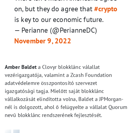
on, but they do agree that
#crypto
is key to our economic future.
— Perianne (@PerianneDC)
November 9, 2022
Amber Baldet
a Clovyr blokklánc válallat
vezérigazgatója, valamint a Zcash Foundation
adatvédelemre összpontosító szervezet
igazgatósági tagja. Mielőtt saját blokklánc
vállalkozását elindította volna, Baldet a JPMorgan-
nél is dolgozott, ahol ő felügyelte a vállalat Quorum
nevű blokklánc rendszerének fejlesztését.