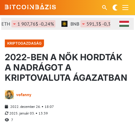
TH
1 907,76$ -0,24%
BNB
591,3$ -0,3%
SOL
KRIPTOGAZDASÁG
2022-BEN A NŐK HORDTÁK
A NADRÁGOT A
KRIPTOVALUTA ÁGAZATBAN
vofanny
2022. december 26.
18:07
2025. január 03.
13:39
7