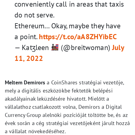
conveniently call in areas that taxis
do not serve.
Ethereum… Okay, maybe they have
a point.
https://t.co/aA8ZHYibEC
— Kaꜩleen
(@breitwoman)
July
11, 2022
Meltem Demirors
a CoinShares stratégiai vezetője,
mely a digitális eszközökbe fektetők belépési
akadályainak leküzdésére hivatott. Mielőtt a
vállalathoz csatlakozott volna, Demirors a Digital
Currency Group alelnöki pozícióját töltötte be, és az
évek során a cég stratégiai vezetőjeként járult hozzá
a vállalat növekedéséhez.