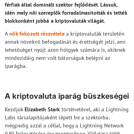
férfiak által dominált szektor fejlődését. Lássuk,
idén mely női szereplők forradalmasították és tették
blokkonként jobbá a kriptovaluták világát.
A
nők fokozott részvétele
a kriptovaluták területén
annak növekvő befogadását és érettségét jelzi, ami
lehetőséget nyújt azon hölgyek számára is, akiknek
mindezidáig nem volt bátorságuk belépni az
iparágba.
A kriptovaluta iparág büszkeségei
Kezdjük
Elizabeth Stark
történetével, aki a Lightning
Labs társalapítójaként lépett be a szektorba,
mégpedig azzal a céllal, hogy a Lightning Network
(LN) fejlesztésére összpontosítson. Vállalata több,