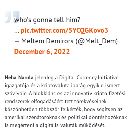
who's gonna tell him?
…
pic.twitter.com/5YCQGKovo3
— Meltem Demirors (@Melt_Dem)
December 6, 2022
Neha Narula
jelenleg a Digital Currency Initiative
igazgatója és a kriptovaluta iparág egyik elismert
szóvivője. A blokklánc és az innovatív kriptó fizetési
rendszerek elfogadásáért tett törekvéseinek
köszönhetően többször felkérték, hogy segítsen az
amerikai szenátoroknak és politikai döntéshozóknak
is megérteni a digitális valuták működését.