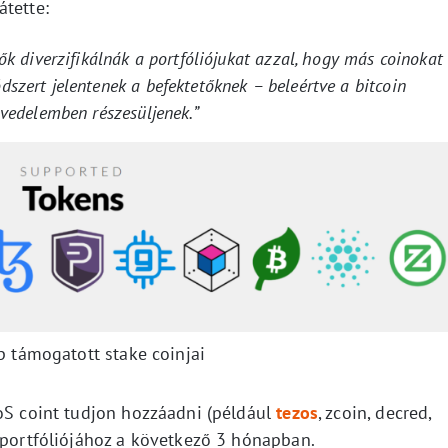
tette:
ők diverzifikálnák a portfóliójukat azzal, hogy más coinokat
szert jelentenek a befektetőknek – beleértve a bitcoin
övedelemben részesüljenek.”
p támogatott stake coinjai
PoS coint tudjon hozzáadni (például
tezos
, zcoin, decred,
özportfóliójához a következő 3 hónapban.