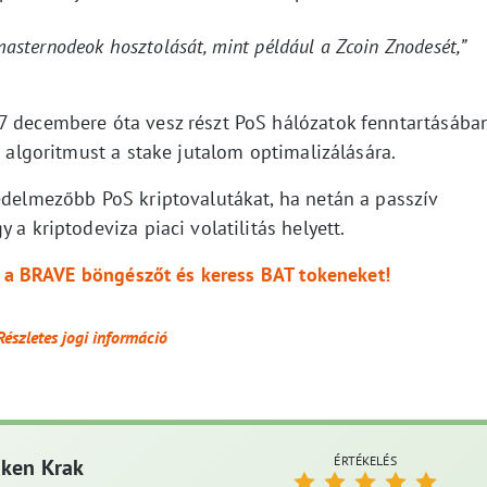
masternodeok hosztolását, mint például a Zcoin Znodesét,”
7 decembere óta vesz részt PoS hálózatok fenntartásában
r algoritmust a stake jutalom optimalizálására.
edelmezőbb PoS kriptovalutákat, ha netán a passzív
 a kriptodeviza piaci volatilitás helyett.
le a BRAVE böngészőt és keress BAT tokeneket!
Részletes jogi információ
ÉRTÉKELÉS
aken Krak