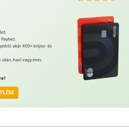
ot.
 Payhez.
edről akár 400+ kripto- és
 után, havi vagy éves
re?
YLÉSE