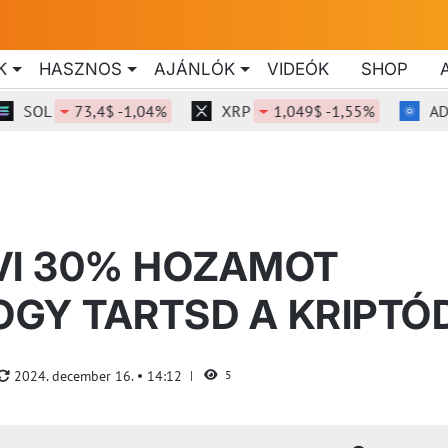
K
HASZNOS
AJÁNLÓK
VIDEÓK
SHOP
OL
73,4$ -1,04%
XRP
1,049$ -1,55%
ADA
0
VI 30% HOZAMOT
OGY TARTSD A KRIPTÓ
2024. december 16.
14:12
5