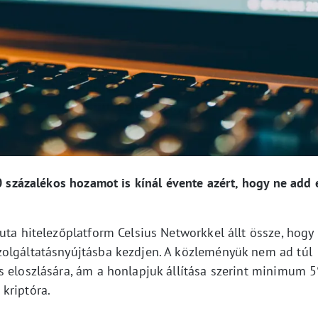
30 százalékos hozamot is kínál évente azért, hogy ne add 
uta hitelezőplatform Celsius Networkkel állt össze, hogy
zolgáltatásnyújtásba kezdjen. A közleményük nem ad túl
s eloszlására, ám a honlapjuk állítása szerint minimum 
kriptóra.