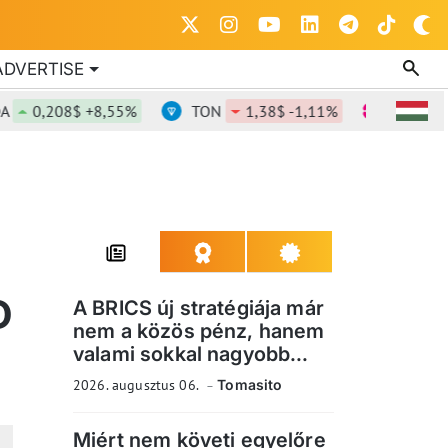
ADVERTISE
,208$ +8,55%
TON
1,38$ -1,11%
DOT
0,824
D
A BRICS új stratégiája már
nem a közös pénz, hanem
valami sokkal nagyobb...
2026. augusztus 06.
Tomasito
Miért nem követi egyelőre