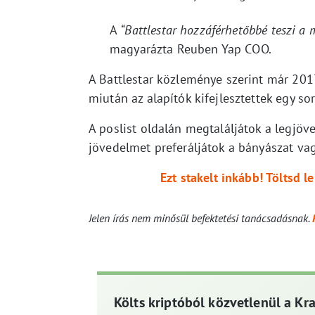
A
“Battlestar hozzáférhetőbbé teszi a 
magyarázta Reuben Yap COO.
A Battlestar közleménye szerint már 201
miután az alapítók kifejlesztettek egy so
A poslist oldalán megtaláljátok a legjöv
jövedelmet preferáljátok a bányászat vagy
Ezt stakelt inkább! Töltsd 
Jelen írás nem minősül befektetési tanácsadásnak.
Költs kriptóból közvetlenül a Kr