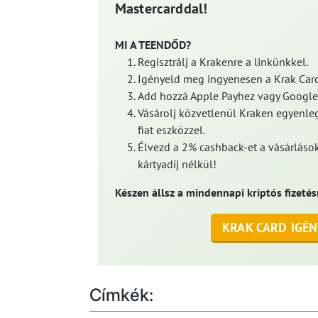
Mastercarddal!
MI A TEENDŐD?
Regisztrálj a Krakenre a linkünkkel.
Igényeld meg ingyenesen a Krak Card
Add hozzá Apple Payhez vagy Google
Vásárolj közvetlenül Kraken egyenleg
fiat eszközzel.
Élvezd a 2% cashback-et a vásárlások
kártyadíj nélkül!
Készen állsz a mindennapi kriptós fizetés
KRAK CARD IGÉN
Címkék: