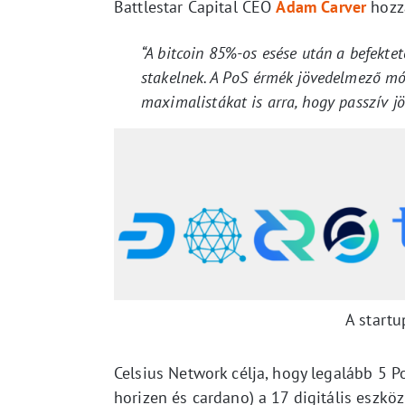
Battlestar Capital CEO
Adam Carver
hozzá
“A bitcoin 85%-os esése után a befektet
stakelnek. A PoS érmék jövedelmező mód
maximalistákat is arra, hogy passzív j
A startu
Celsius Network célja, hogy legalább 5 
horizen és cardano) a 17 digitális eszk