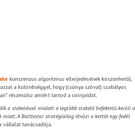
take
konszenzus algoritmus elterjedésének köszönhető),
azzal a különbséggel, hogy (csúnya szóval) szabályos
” részesülsz amiért tartod a coinjaidat.
dik a stakeléssel mialatt a legtöbb stakelő befektetú kerüli 
miatt. A Battlestar stratégiailag ötvözi a kettőt egy fedél
 a vállalat tanácsadója.