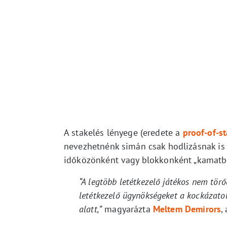
A stakelés lényege (eredete a
proof-of-s
nevezhetnénk simán csak hodlizásnak is 
időközönként vagy blokkonként „kamatban
“A legtöbb letétkezelő játékos nem törő
letétkezelő ügynökségeket a kockázatok 
alatt,”
magyarázta
Meltem Demirors
,