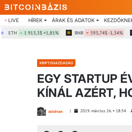
LIVE
HÍREK
ÁRAK ÉS ADATOK
KEZDŐKNE
TH
1 913,3$ +1,81%
BNB
593,74$ -1,34%
S
KRIPTOGAZDASÁG
EGY STARTUP É
KÍNÁL AZÉRT, H
2019. március 26.
18:34
zsistvan