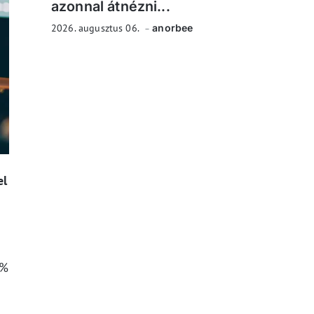
azonnal átnézni...
2026. augusztus 06.
anorbee
el
5%