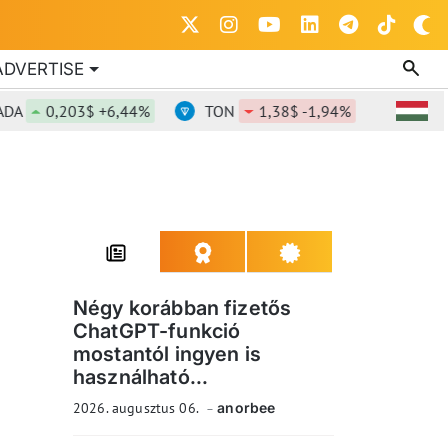
ADVERTISE
0,203$ +6,44%
TON
1,38$ -1,94%
DOT
0,8
Négy korábban fizetős
ChatGPT-funkció
mostantól ingyen is
használható...
2026. augusztus 06.
anorbee