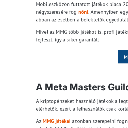
Mobileszközön futtatott játékok piaca 20
négyszeresére fog
nőni
. Amennyiben egy 
abban az esetben a befektetők egyedülál
Mivel az MMG több játékot is, profi játé
fejleszt, így a siker garantált.
M
A Meta Masters Guil
A kriptopénzeket használó játékok a le
elérhetők, ezért a felhasználók csak korl
Az
MMG játékai
azonban szerepelni fogn