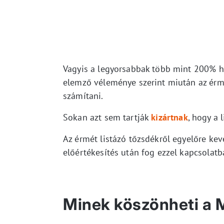
Vagyis a legyorsabbak több mint 200% ho
elemző véleménye szerint miután az érm
számítani.
Sokan azt sem tartják
kizártnak
, hogy a 
Az érmét listázó tőzsdékről egyelőre keve
előértékesítés után fog ezzel kapcsolat
Minek köszönheti a 