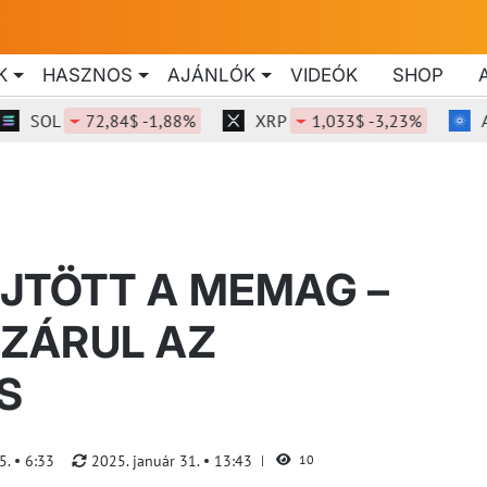
K
HASZNOS
AJÁNLÓK
VIDEÓK
SHOP
SOL
72,84$ -1,88%
XRP
1,033$ -3,23%
ADA
ŰJTÖTT A MEMAG –
ZÁRUL AZ
S
15.
6:33
2025. január 31.
13:43
10