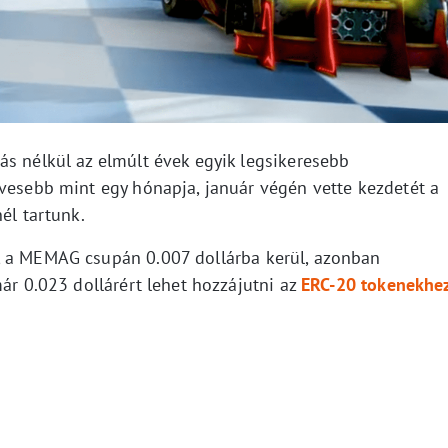
ás nélkül az elmúlt évek egyik legsikeresebb
evesebb mint egy hónapja, január végén vette kezdetét a
él tartunk.
, a MEMAG csupán 0.007 dollárba kerül, azonban
már 0.023 dollárért lehet hozzájutni az
ERC-20 tokenekhe