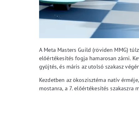
A Meta Masters Guild (röviden MMG) túlz
előértékesítés fogja hamarosan zárni. K
gyűjtés, és máris az utolsó szakasz végén
Kezdetben az ökoszisztéma natív érméje
mostanra, a 7. előértékesítés szakaszra 