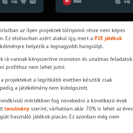
korlatban az ilyen projektek túlnyomó része nem képes
. Ez elsősorban azért alakul így, mert a
P2E játékok
átékélményre helyezik a legnagyobb hangsúlyt.
k rá vannak kényszerítve monoton és unalmas feladatok
i profithoz nem lehet jutni.
a projekteket a legritkább esetben készítik csak
 pedig a játékélmény nem kidolgozott.
 rendkívüli mértékben fog növekedni a következő évek
tt
tanulmány
szerint, várhatóan akár 70% is lehet az éve
giát használó játékok piacán. Ez azonban még nem