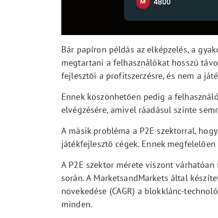
Bár papíron példás az elképzelés, a gya
megtartani a felhasználókat hosszú távon
fejlesztői a profitszerzésre, és nem a j
Ennek köszönhetően pedig a felhasználó
elvégzésére, amivel ráadásul szinte semm
A másik probléma a P2E szektorral, hogy 
játékfejlesztő cégek. Ennek megfelelően
A P2E szektor mérete viszont várhatóan
során. A MarketsandMarkets által készíte
növekedése (CAGR) a blokklánc-technoló
minden.