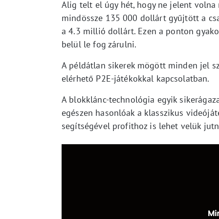
Alig telt el úgy hét, hogy ne jelent voln
mindössze 135 000 dollárt gyűjtött a cs
a 4.3 millió dollárt. Ezen a ponton gyak
belül le fog zárulni.
A példátlan sikerek mögött minden jel sz
elérhető P2E-játékokkal kapcsolatban.
A blokklánc-technológia egyik sikerágazat
egészen hasonlóak a klasszikus videóját
segítségével profithoz is lehet velük jutn