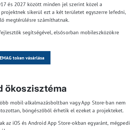
17 és 2027 között minden jel szerint közel a
projektnek sikerül ezt a két területet egyszerre lefedni,
ló megtérülésre számíthatnak.
kfejlesztők segítségével, elsősorban mobileszközökre
EMAG token vásárlása
d ökoszisztéma
gtöbb mobil-alkalmazásboltban vagy App Store-ban nem
átozottan, böngészőből érhetik el ezeket a projekteket.
ak az iOS és Android App Store-okban egyaránt, mégped