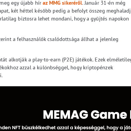
a meg egy újabb hír
az MMG sikeréről
. Január 31-én még
apat, két héttel később pedig a befolyt összeg meghalad
orlatilag biztosra lehet mondani, hogy a gyűjtés napokon
erint a felhasználók csalódottsága állhat a jelenleg
át alkotják a play-to-earn (P2E) játékok. Ezek elméletile
ékokhoz azzal a különbséggel, hogy kriptopénzek
i.