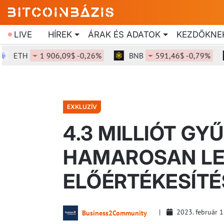
LIVE
HÍREK
ÁRAK ÉS ADATOK
KEZDŐKNE
ETH
1 906,09$ -0,26%
BNB
591,46$ -0,79%
EXKLUZÍV
4.3 MILLIÓT GY
HAMAROSAN LE
ELŐÉRTÉKESÍTÉ
2023. február 
Business2Community