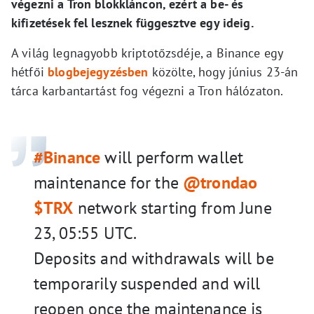
végezni a Tron blokkláncon, ezért a be- és
kifizetések fel lesznek függesztve egy ideig.
A világ legnagyobb kriptotőzsdéje, a Binance egy
hétfői
blogbejegyzésben
közölte, hogy június 23-án
tárca karbantartást fog végezni a Tron hálózaton.
#Binance
will perform wallet
maintenance for the
@trondao
$TRX
network starting from June
23, 05:55 UTC.
Deposits and withdrawals will be
temporarily suspended and will
reopen once the maintenance is