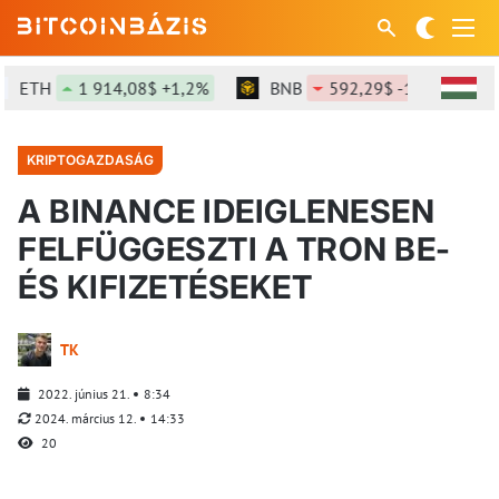
ETH
1 914,08$ +1,2%
BNB
592,29$ -1,3%
KRIPTOGAZDASÁG
A BINANCE IDEIGLENESEN
FELFÜGGESZTI A TRON BE-
ÉS KIFIZETÉSEKET
TK
2022. június 21.
8:34
2024. március 12.
14:33
20