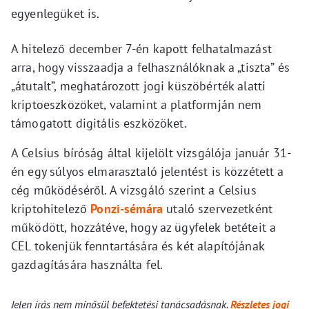
egyenlegüket is.
A hitelező december 7-én kapott felhatalmazást
arra, hogy visszaadja a felhasználóknak a „tiszta” és
„átutalt”, meghatározott jogi küszöbérték alatti
kriptoeszközöket, valamint a platformján nem
támogatott digitális eszközöket.
A Celsius bíróság által kijelölt vizsgálója január 31-
én egy súlyos elmarasztaló jelentést is közzétett a
cég működéséről. A vizsgáló szerint a Celsius
kriptohitelező
Ponzi-sémára
utaló szervezetként
működött, hozzátéve, hogy az ügyfelek betéteit a
CEL tokenjük fenntartására és két alapítójának
gazdagítására használta fel.
Jelen írás nem minősül befektetési tanácsadásnak.
Részletes jogi