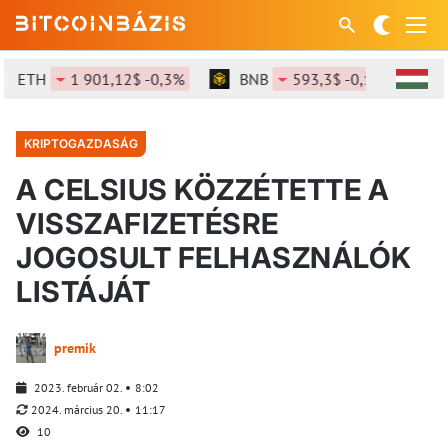
ETH
1 901,12$ -0,3%
BNB
593,3$ -0,15%
S
KRIPTOGAZDASÁG
A CELSIUS KÖZZÉTETTE A
VISSZAFIZETÉSRE
JOGOSULT FELHASZNÁLÓK
LISTÁJÁT
premik
2023. február 02.
8:02
2024. március 20.
11:17
10