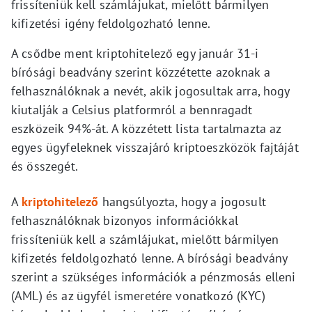
frissíteniük kell számlájukat, mielőtt bármilyen
kifizetési igény feldolgozható lenne.
A csődbe ment kriptohitelező egy január 31-i
bírósági beadvány szerint közzétette azoknak a
felhasználóknak a nevét, akik jogosultak arra, hogy
kiutalják a Celsius platformról a bennragadt
eszközeik 94%-át. A közzétett lista tartalmazta az
egyes ügyfeleknek visszajáró kriptoeszközök fajtáját
és összegét.
A
kriptohitelező
hangsúlyozta, hogy a jogosult
felhasználóknak bizonyos információkkal
frissíteniük kell a számlájukat, mielőtt bármilyen
kifizetés feldolgozható lenne. A bírósági beadvány
szerint a szükséges információk a pénzmosás elleni
(AML) és az ügyfél ismeretére vonatkozó (KYC)