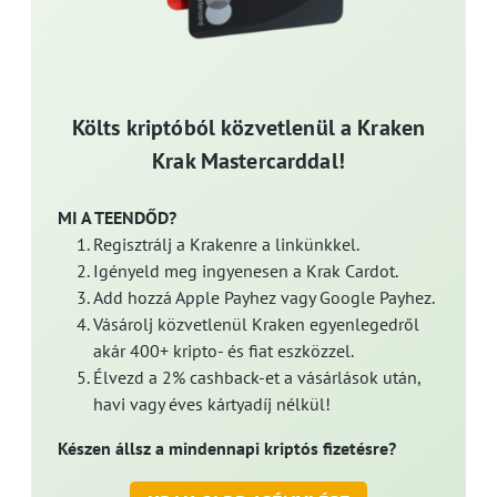
Költs kriptóból közvetlenül a Kraken
Krak Mastercarddal!
MI A TEENDŐD?
Regisztrálj a Krakenre a linkünkkel.
Igényeld meg ingyenesen a Krak Cardot.
Add hozzá Apple Payhez vagy Google Payhez.
Vásárolj közvetlenül Kraken egyenlegedről
akár 400+ kripto- és fiat eszközzel.
Élvezd a 2% cashback-et a vásárlások után,
havi vagy éves kártyadíj nélkül!
Készen állsz a mindennapi kriptós fizetésre?