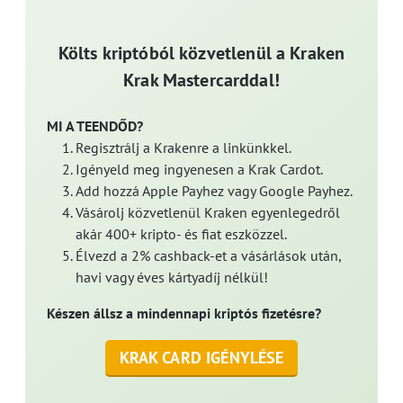
Költs kriptóból közvetlenül a Kraken
Krak Mastercarddal!
MI A TEENDŐD?
Regisztrálj a Krakenre a linkünkkel.
Igényeld meg ingyenesen a Krak Cardot.
Add hozzá Apple Payhez vagy Google Payhez.
Vásárolj közvetlenül Kraken egyenlegedről
akár 400+ kripto- és fiat eszközzel.
Élvezd a 2% cashback-et a vásárlások után,
havi vagy éves kártyadíj nélkül!
Készen állsz a mindennapi kriptós fizetésre?
KRAK CARD IGÉNYLÉSE