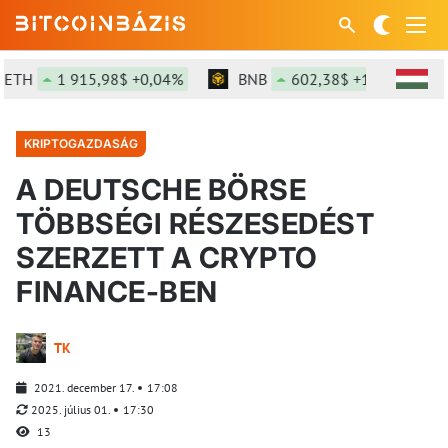
TH
1 915,98$ +0,04%
BNB
602,38$ +1,43%
KRIPTOGAZDASÁG
A DEUTSCHE BÖRSE
TÖBBSÉGI RÉSZESEDÉST
SZERZETT A CRYPTO
FINANCE-BEN
TK
2021. december 17.
17:08
2025. július 01.
17:30
13