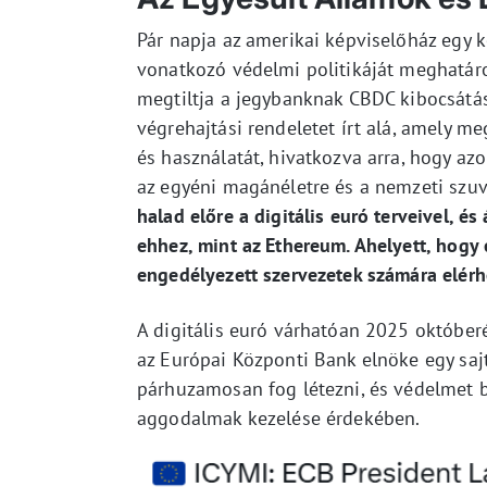
Pár napja az amerikai képviselőház egy 
vonatkozó védelmi politikáját meghatáro
megtiltja a jegybanknak CBDC kibocsátá
végrehajtási rendeletet írt alá, amely me
és használatát, hivatkozva arra, hogy azo
az egyéni magánéletre és a nemzeti szuv
halad előre a digitális euró terveivel, é
ehhez, mint az Ethereum. Ahelyett, hogy 
engedélyezett szervezetek számára elérh
A digitális euró várhatóan 2025 októberé
az Európai Központi Bank elnöke egy saj
párhuzamosan fog létezni, és védelmet b
aggodalmak kezelése érdekében.