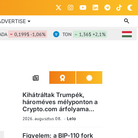
ADVERTISE
0,199$ -1,06%
TON
1,36$ +2,1%
DOT
0,82$
Kihátráltak Trumpék,
hároméves mélyponton a
Crypto.com árfolyama...
2026. augusztus 08.
Lelo
Figyelem: a BIP-110 fork