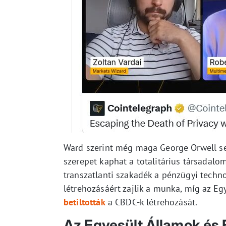
Ward szerint még maga George Orwell se
szerepet kaphat a totalitárius társadal
transzatlanti szakadék a pénzügyi techno
létrehozásáért zajlik a munka, míg az Eg
betiltották
a CBDC-k létrehozását.
Az Egyesült Államok és 