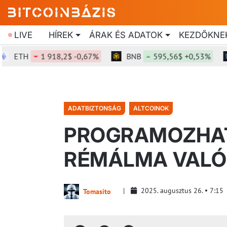
LIVE
HÍREK
ÁRAK ÉS ADATOK
KEZDŐKNE
TH
1 918,2$ -0,67%
BNB
595,56$ +0,53%
SO
ADATBIZTONSÁG
ALTCOINOK
PROGRAMOZHAT
RÉMÁLMA VALÓ
2025. augusztus 26.
7:15
Tomasito