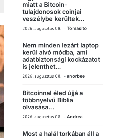
miatt a Bitcoin-
tulajdonosok coinjai
veszélybe kerültek...
2026. augusztus 08.
Tomasito
Nem minden lezárt laptop
kerül alvó módba, ami
adatbiztonsági kockázatot
is jelenthet...
2026. augusztus 08.
anorbee
Bitcoinnal éled újjá a
többnyelvű Biblia
olvasása...
2026. augusztus 08.
Andrea
Most a halál torkában áll a