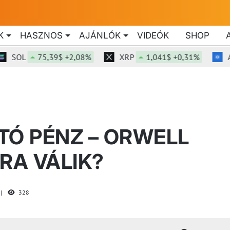
K
HASZNOS
AJÁNLÓK
VIDEÓK
SHOP
L
75,39$ +2,08%
XRP
1,041$ +0,31%
ADA
Ó PÉNZ – ORWELL
RA VÁLIK?
328