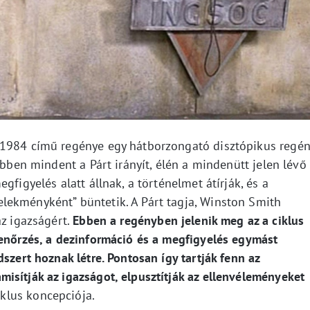
 1984 című regénye egy hátborzongató disztópikus regén
Ebben mindent a Párt irányít, élén a mindenütt jelen lévő
gfigyelés alatt állnak, a történelmet átírják, és a
lekményként” büntetik. A Párt tagja, Winston Smith
az igazságért.
Ebben a regényben jelenik meg az a ciklus
lenőrzés, a dezinformáció és a megfigyelés egymást
szert hoznak létre. Pontosan így tartják fenn az
isítják az igazságot, elpusztítják az ellenvéleményeket
klus koncepciója.