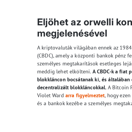
Eljöhet az orwelli ko
megjelenésével
A kriptovaluták világában ennek az 1984-
(CBDC), amely a központi bankok pénz fel
személyes megtakarítások esetleges lejár
meddig lehet elkölteni.
A CBDC-k a fiat p
blokkláncon bocsátanak ki, és általában 
decentralizált blokkláncokkal.
A Bitcoin 
Violet Ward
arra figyelmeztet
, hogy ezen
és a bankok kezébe a személyes megtakar