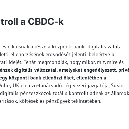
ntroll a CBDC-k
es ciklusnak a része a központi banki digitális valuta
etti ellenőrzésének erősödését jelenti, beleértve a
ati idejét. Tehát megmondják, hogy mikor, mit, mire és
énzek digitális változatai, amelyeket engedélyezett, priv
egy központi bank ellenőrzi őket, ellentétben a
Policy UK elemző-tanácsadó cég vezérigazgatója, Susie
 digitalis pénzeszközök totális kontrollt adnak az államok
ítások, költések és pénzügyek tekintetében.