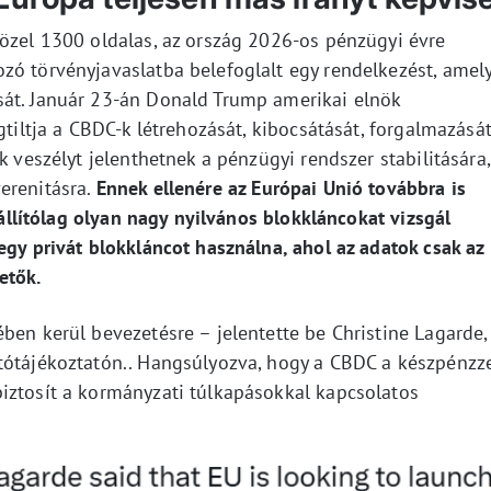
közel 1300 oldalas, az ország 2026-os pénzügyi évre
zó törvényjavaslatba belefoglalt egy rendelkezést, amel
sát. Január 23-án Donald Trump amerikai elnök
gtiltja a CBDC-k létrehozását, kibocsátását, forgalmazásá
k veszélyt jelenthetnek a pénzügyi rendszer stabilitására,
erenitásra.
Ennek ellenére az Európai Unió továbbra is
s állítólag olyan nagy nyilvános blokkláncokat vizsgál
egy privát blokkláncot használna, ahol az adatok csak az
etők.
ben kerül bevezetésre – jelentette be Christine Lagarde,
tótájékoztatón.. Hangsúlyozva, hogy a CBDC a készpénzz
iztosít a kormányzati túlkapásokkal kapcsolatos