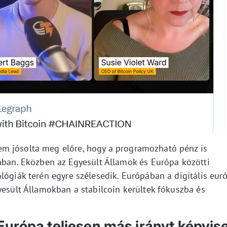
m jósolta meg előre, hogy a programozható pénz is
omban. Eközben az Egyesült Államok és Európa közötti
lógiák terén egyre szélesedik. Európában a digitális eur
yesült Államokban a stabilcoin kerültek fókuszba és
Európa teljesen más irányt képvise