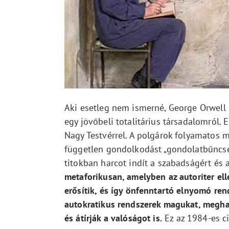
Aki esetleg nem ismerné, George Orwell
egy jövőbeli totalitárius társadalomról. 
Nagy Testvérrel. A polgárok folyamatos me
független gondolkodást „gondolatbűncse
titokban harcot indít a szabadságért és 
metaforikusan, amelyben az autoriter el
erősítik, és így önfenntartó elnyomó rend
autokratikus rendszerek magukat, megham
és átírják a valóságot is.
Ez az 1984-es ci