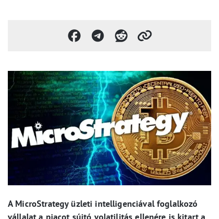
A MicroStrategy üzleti intelligenciával foglalkozó
vállalat a piacot sújtó volatilitás ellenére is kitart a