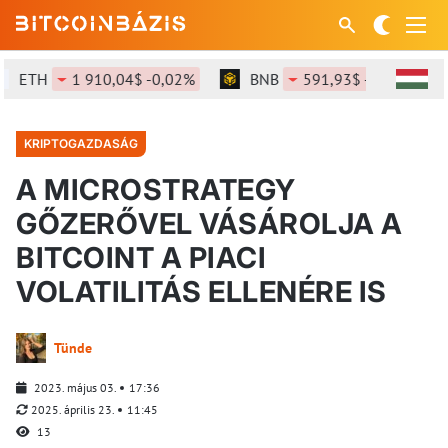
ETH
1 910,04$ -0,02%
BNB
591,93$ -0,09%
KRIPTOGAZDASÁG
A MICROSTRATEGY
GŐZERŐVEL VÁSÁROLJA A
BITCOINT A PIACI
VOLATILITÁS ELLENÉRE IS
Tünde
2023. május 03.
17:36
2025. április 23.
11:45
13