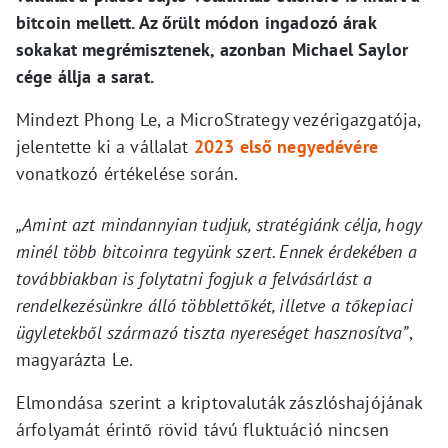
bitcoin mellett. Az őrült módon ingadozó árak
sokakat megrémisztenek, azonban Michael Saylor
cége állja a sarat.
Mindezt Phong Le, a MicroStrategy vezérigazgatója,
jelentette ki a vállalat
2023 első negyedévére
vonatkozó értékelése során.
„Amint azt mindannyian tudjuk, stratégiánk célja, hogy
minél több bitcoinra tegyünk szert. Ennek érdekében a
továbbiakban is folytatni fogjuk a felvásárlást a
rendelkezésünkre álló többlettőkét, illetve a tőkepiaci
ügyletekből származó tiszta nyereséget hasznosítva”
,
magyarázta Le.
Elmondása szerint a kriptovaluták zászlóshajójának
árfolyamát érintő rövid távú fluktuáció nincsen