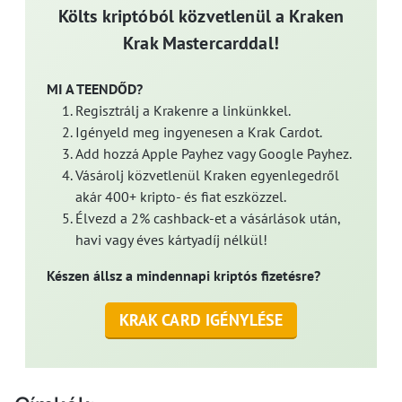
Költs kriptóból közvetlenül a Kraken
Krak Mastercarddal!
MI A TEENDŐD?
Regisztrálj a Krakenre a linkünkkel.
Igényeld meg ingyenesen a Krak Cardot.
Add hozzá Apple Payhez vagy Google Payhez.
Vásárolj közvetlenül Kraken egyenlegedről
akár 400+ kripto- és fiat eszközzel.
Élvezd a 2% cashback-et a vásárlások után,
havi vagy éves kártyadíj nélkül!
Készen állsz a mindennapi kriptós fizetésre?
KRAK CARD IGÉNYLÉSE