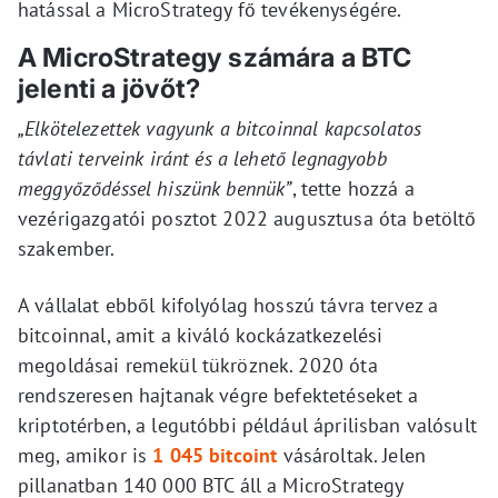
hatással a MicroStrategy fő tevékenységére.
A MicroStrategy számára a BTC
jelenti a jövőt?
„Elkötelezettek vagyunk a bitcoinnal kapcsolatos
távlati terveink iránt és a lehető legnagyobb
meggyőződéssel hiszünk bennük”
, tette hozzá a
vezérigazgatói posztot 2022 augusztusa óta betöltő
szakember.
A vállalat ebből kifolyólag hosszú távra tervez a
bitcoinnal, amit a kiváló kockázatkezelési
megoldásai remekül tükröznek. 2020 óta
rendszeresen hajtanak végre befektetéseket a
kriptotérben, a legutóbbi például áprilisban valósult
meg, amikor is
1 045 bitcoint
vásároltak. Jelen
pillanatban 140 000 BTC áll a MicroStrategy