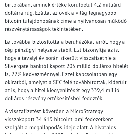
birtokában, aminek értéke körülbelül 4,2 milliárd
dollárra rúg. Ezáltal az övék a világ legnagyobb
bitcoin tulajdonosának címe a nyilvánosan működő
részvénytársaságok tekintetében.
Le továbbá biztosította a beruházókat arról, hogy a
cég pénzügyi helyzete stabil. Ezt bizonyítja az is,
hogy a tavalyi év során sikerült visszafizetnie a
Silvergate banktól kapott 205 millió dolláros hitelét
is, 22% kedvezménnyel. Ezzel kapcsolatban egy
okiratból, amelyet a SEC felé továbbítottak, kiderült
az is, hogy a hitel kiegyenlítését egy 339,4 millió
dolláros részvény értékesítésből fedezték.
A visszafizetést követően a MicroStrategy
visszakapott 34 619 bitcoint, ami fedezetként
szolgált a megállapodás ideje alatt. A hivatalos