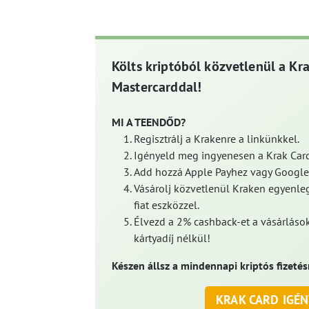
Költs kriptóból közvetlenül a Kr
Mastercarddal!
MI A TEENDŐD?
Regisztrálj a Krakenre a linkünkkel.
Igényeld meg ingyenesen a Krak Card
Add hozzá Apple Payhez vagy Google
Vásárolj közvetlenül Kraken egyenleg
fiat eszközzel.
Élvezd a 2% cashback-et a vásárlások
kártyadíj nélkül!
Készen állsz a mindennapi kriptós fizetés
KRAK CARD IGÉN