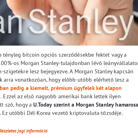
 tényleg bitcoin opciós szerződésekbe fektet vagy a
y 100%-os Morgan Stanley-tulajdonban lévő leányvállalat
n-szigetekre lesz bejegyezve. A Morgan Stanley kapcsán
k arra vonatkozóan, hogy előbb-utóbb elérhető lesz a
ban pedig a kiemelt, prémium ügyfelek két alapon
.
Ezzel az első nagyobb amerikai bank lettek ilyen
tt szó, hogy a
U.Today szerint a Morgan Stanley hamaros
. Ez utóbbi Dél-Korea vezető kriptovaluta-tőzsdéje.
Részletes jogi információ