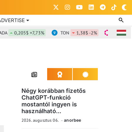
ADVERTISE
0,205$ +7,73%
TON
1,38$ -2%
DOT
0,823$ 
Négy korábban fizetős
ChatGPT-funkció
mostantól ingyen is
használható...
2026. augusztus 06.
anorbee