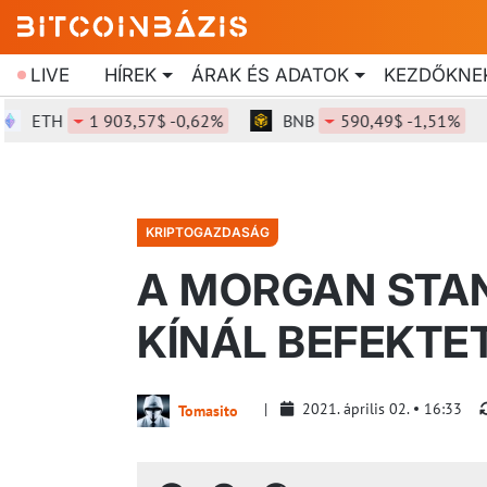
LIVE
HÍREK
ÁRAK ÉS ADATOK
KEZDŐKNE
TH
1 903,57$ -0,62%
BNB
590,49$ -1,51%
S
KRIPTOGAZDASÁG
A MORGAN STAN
KÍNÁL BEFEKTE
2021. április 02.
16:33
Tomasito