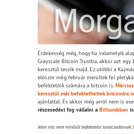
Érdekesség még, hogy ha valamelyik alap
Grayscale Bitcoin Trustba, akkor azt eg
keresztül teszik majd. Ez utóbbi a Kajmá
először még február merültek fel pletyká
befektetőik számára a bitcoin is.
Március
keresztül már befektethettek bitcoinba is
ajánlattal. És akkor még arról nem is ese
részesedést fog vállalni a
Bithumbban
is
Jelen írás nem minősül befektetési tanácsadásnak.