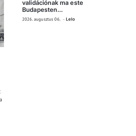
validációnak ma este
Budapesten...
2026. augusztus 06.
Lelo
s
t
a