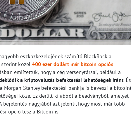
egnagyobb eszközkezelőjének számító BlackRock a
 szerint közel
400 ezer dollárt már bitcoin opciós
rásban említettük, hogy a cég versenytársai, például a
deklődik a kriptovalutás befektetési lehetőségek iránt
. É
t a Morgan Stanley befektetési bankja is beveszi a bitcoin
etőségei közé. Ez derült ki abból a beadványból, amelyet 
A bejelentés nagyjából azt jelenti, hogy most már több
si opció lesz a Bitcoin is.