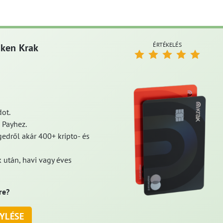
ÉRTÉKELÉS
aken Krak
ot.
 Payhez.
edről akár 400+ kripto- és
 után, havi vagy éves
re?
YLÉSE