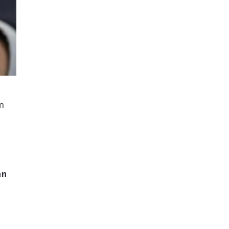
on
an