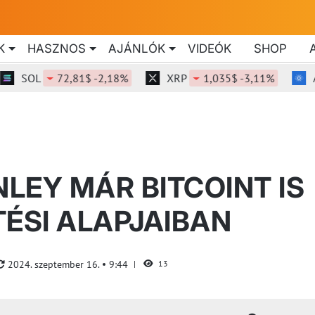
K
HASZNOS
AJÁNLÓK
VIDEÓK
SHOP
OL
72,81$ -2,18%
XRP
1,035$ -3,11%
ADA
LEY MÁR BITCOINT IS
TÉSI ALAPJAIBAN
2024. szeptember 16.
9:44
13