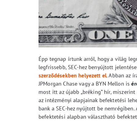
Épp tegnap írtunk arról, hogy a világ l
legfrissebb, SEC-hez benyújtott jelentése
szerződésekben helyezett el
. Abban az í
JPMorgan Chase vagy a BYN Mellon is
ér
most itt az újabb „bréking” hír, miszerin
az intézményi alapjainak befektetési leh
bank a SEC-hez nyújtott be nemrégiben. 
befektetési alapban választható befekteté