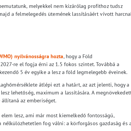
 bemutatunk, melyekkel nem kizárólag profithoz tudsz
 majd a felmelegedés ütemének lassításáért vívott harcna
(WMO) nyilvánosságra hozta
, hogy a Föld
27-re el fogja érni az 1.5 fokos szintet. Továbbá a
kezendő 5 év egyike a lesz a föld legmelegebb éveinek.
ghőmérséklete átlépi ezt a határt, az azt jelenti, hogy a
 lesz lehetőség, maximum a lassítására. A megnövekedet
 állítaná az emberiséget.
 elem lesz, ami már most kiemelkedő fontosságú,
nélkülözhetetlen fog válni: a körforgásos gazdaság és 