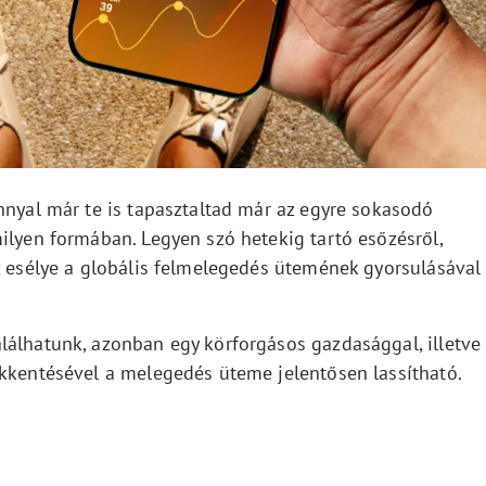
nnyal már te is tapasztaltad már az egyre sokasodó
ilyen formában. Legyen szó hetekig tartó esőzésről,
az esélye a globális felmelegedés ütemének gyorsulásával
lálhatunk, azonban egy körforgásos gazdasággal, illetve
ökkentésével a melegedés üteme jelentősen lassítható.