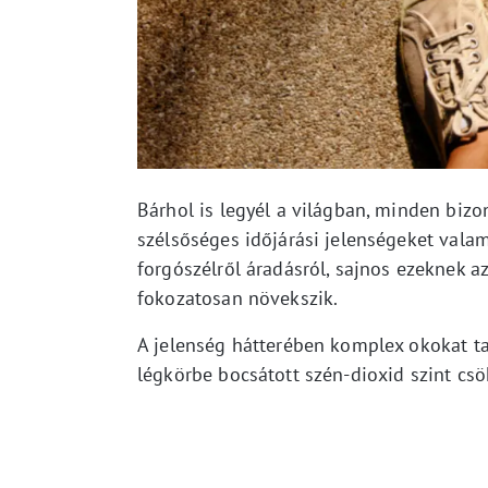
Bárhol is legyél a világban, minden bizo
szélsőséges időjárási jelenségeket valam
forgószélről áradásról, sajnos ezeknek 
fokozatosan növekszik.
A jelenség hátterében komplex okokat ta
légkörbe bocsátott szén-dioxid szint cs