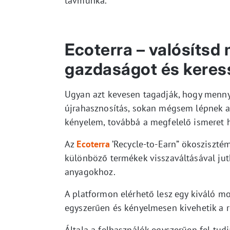
távmunka.
Ecoterra – valósítsd
gazdaságot és keres
Ugyan azt kevesen tagadják, hogy mennyi
újrahasznosítás, sokan mégsem lépnek a
kényelem, továbbá a megfelelő ismeret h
Az
Ecoterra
’Recycle-to-Earn” ökosziszt
különböző termékek visszaváltásával ju
anyagokhoz.
A platformon elérhető lesz egy kiváló m
egyszerűen és kényelmesen kivehetik a r
Általa a felhasználók egyszerűen fel tud