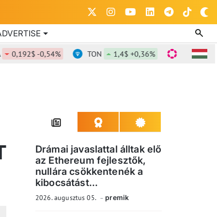
ADVERTISE
,192$ -0,54%
TON
1,4$ +0,36%
DOT
0,841$ 
T
Drámai javaslattal álltak elő
az Ethereum fejlesztők,
nullára csökkentenék a
kibocsátást...
2026. augusztus 05.
premik