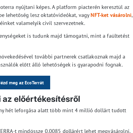
erra nyújtani képes. A platform piacterén keresztül az
e lehetőség lesz oktatóvideókat, vagy
NFT-ket vásárolni
,
éinket valamelyik civil szervezetnek.
enységeket is tudunk majd támogatni, mint a faültetést
növekedésével további partnerek csatlakoznak majd a
sználók előtt álló lehetőségek is gyarapodni fognak.
ézd meg az EcoTerrát
az előértékesítésről
 hét leforgása alatt több mint 4 millió dollárt tudott
TERRA-t mindössze 0.0085 dollárért lehet megvásárolni,