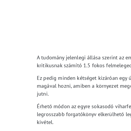
A tudomány jelenlegi állása szerint az e
kritikusnak számító 1.5 fokos felmeleged
Ez pedig minden kétséget kizáróan egy 
magával hozni, amiben a környezet meg
jutni.
Érhető módon az egyre sokasodó viharfel
legrosszabb forgatókönyv elkerülhető le
kivétel.