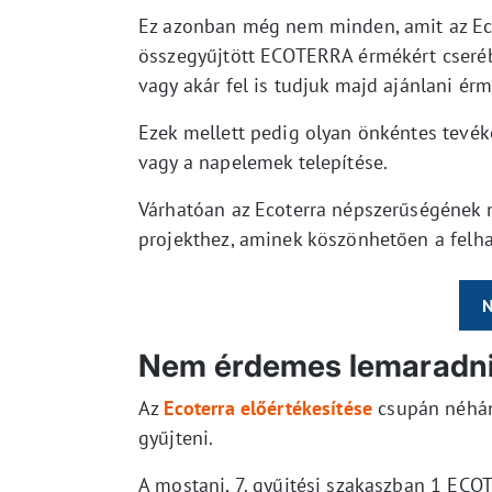
Ez azonban még nem minden, amit az Ecot
összegyűjtött ECOTERRA érmékért cseréb
vagy akár fel is tudjuk majd ajánlani érm
Ezek mellett pedig olyan önkéntes tevék
vagy a napelemek telepítése.
Várhatóan az Ecoterra népszerűségének 
projekthez, aminek köszönhetően a felha
N
Nem érdemes lemaradni 
Az
Ecoterra előértékesítése
csupán néhány
gyűjteni.
A mostani, 7. gyűjtési szakaszban 1 ECO