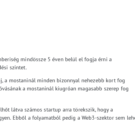
mberiség mindössze 5 éven belül el fogja érni a
ési szintet.
új, a mostaninál minden bizonnyal nehezebb kort fog
óvásának a mostaninál kiugróan magasabb szerep fog
hőt látva számos startup arra törekszik, hogy a
gyen. Ebből a folyamatból pedig a Web3-szektor sem leh