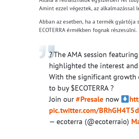
Amint ezzel végeztek, az alkalmazással l
Abban az esetben, ha a termék gyártója s
ECOTERRA érmékben fognak részesülni.
? The AMA session featuring 
highlighted the interest an
With the significant growth 
to buy $ECOTERRA ?
Join our
#Presale
now
ht
pic.twitter.com/BRhGH4T5d
— ecoterra (@ecoterraio)
Ma