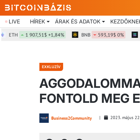
LIVE
HÍREK
ÁRAK ÉS ADATOK
KEZDŐKNE
ETH
1 907,51$ +1,84%
BNB
593,19$ 0%
SOL
EXKLUZÍV
AGGODALOMMAL
FONTOLD MEG E
2023. május 22
Business2Community