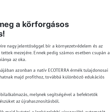
 meg a körforgásos
s!
re nagy jelentőséggel bír a környezetvédelem és az
 tettek mezejére. Ennek pedig számos esetben csupán a
iánya az oka.
émájában azonban a natív ECOTERRA érmék tulajdonosai
thatnak majd profithoz, továbbá különböző edukációs
obilalkalmazás, melynek segítségével a befektetők
észüket az újrahasznosításból.
ják majd kutatni a legközelebbi visszaváltó automatát.