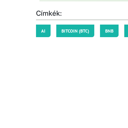
Címkék:
AI
BITCOIN (BTC)
BNB