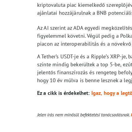
kriptovaluta piac kiemelkedő szereplőjévé
ajánlatai hozzájárulnak a BNB potenciál
Az AI szerint az ADA egyedi megközelíté
figyelemmel követni. Végül pedig a Polka
piacon az interoperabilitás és a növekv
A Tether’s USDT-je és a Ripple’s XRP-je, 
szinte mindig bekerültek a top 5-be, ezú
jelentős finanszírozás és rengeteg befol
hogy 10 év múlva is benne lesznek a leg
Ez a cikk is érdekelhet:
Igaz, hogy a legt
Jelen írás nem minősül befektetési tanácsadásnak.