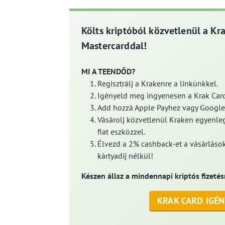
Költs kriptóból közvetlenül a Kr
Mastercarddal!
MI A TEENDŐD?
Regisztrálj a Krakenre a linkünkkel.
Igényeld meg ingyenesen a Krak Card
Add hozzá Apple Payhez vagy Google
Vásárolj közvetlenül Kraken egyenleg
fiat eszközzel.
Élvezd a 2% cashback-et a vásárlások
kártyadíj nélkül!
Készen állsz a mindennapi kriptós fizetés
KRAK CARD IGÉN