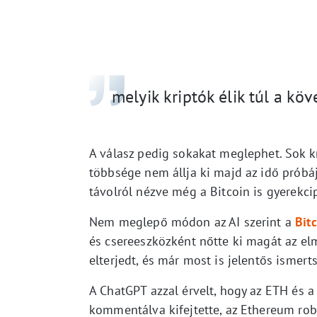
melyik kriptók élik túl a kö
A válasz pedig sokakat meglephet. Sok kr
többsége nem állja ki majd az idő próbáj
távolról nézve még a Bitcoin is gyerekci
Nem meglepő módon az AI szerint a
Bit
és csereeszközként nőtte ki magát az el
elterjedt, és már most is jelentős ismert
A ChatGPT azzal érvelt, hogy az ETH és a
kommentálva kifejtette, az Ethereum rob