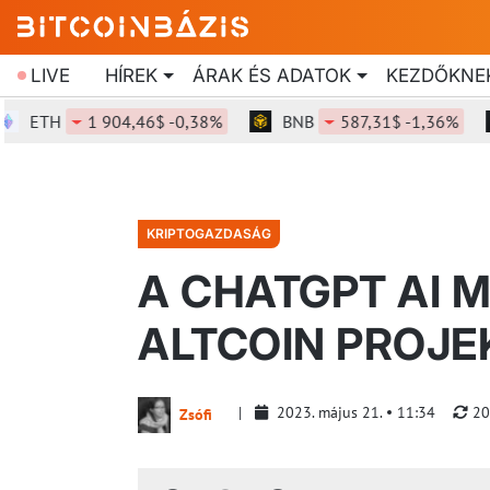
LIVE
HÍREK
ÁRAK ÉS ADATOK
KEZDŐKNE
ETH
1 904,46$ -0,38%
BNB
587,31$ -1,36%
KRIPTOGAZDASÁG
A CHATGPT AI 
ALTCOIN PROJEK
2023. május 21.
11:34
20
Zsófi