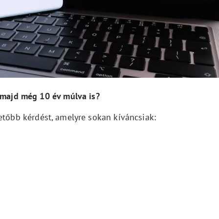
k majd még 10 év múlva is?
etőbb kérdést, amelyre sokan kíváncsiak: