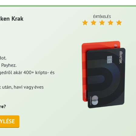
ÉRTÉKELÉS
aken Krak
ot.
 Payhez.
edről akár 400+ kripto- és
 után, havi vagy éves
re?
YLÉSE