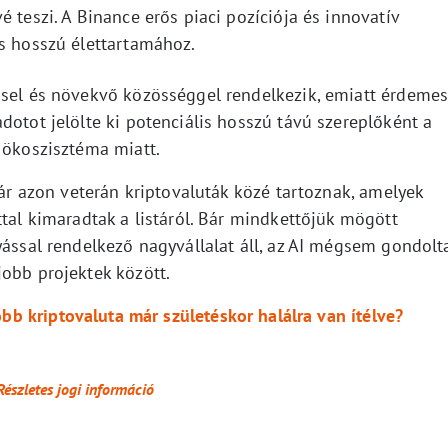
 teszi. A Binance erős piaci pozíciója és innovatív
is hosszú élettartamához.
ssel és növekvő közösséggel rendelkezik, emiatt érdeme
dotot jelölte ki potenciális hosszú távú szereplőként a
ő ökoszisztéma miatt.
bár azon veterán kriptovaluták közé tartoznak, amelyek
ttal kimaradtak a listáról. Bár mindkettőjük mögött
yással rendelkező nagyvállalat áll, az AI mégsem gondolta
jobb projektek között.
öbb kriptovaluta már születéskor halálra van ítélve?
Részletes jogi információ