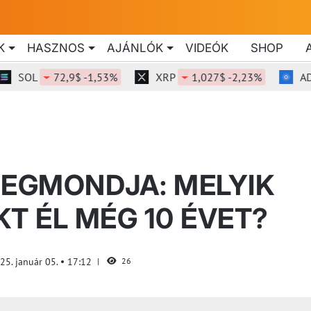
K
HASZNOS
AJÁNLÓK
VIDEÓK
SHOP
SOL
72,9$ -1,53%
XRP
1,027$ -2,23%
ADA
MEGMONDJA: MELYIK
T ÉL MÉG 10 ÉVET?
25. január 05.
17:12
26