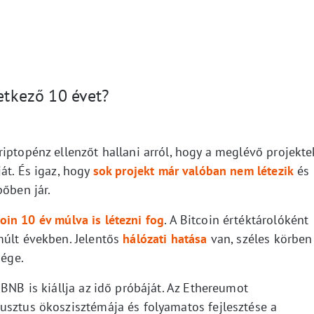
vetkező 10 évet?
iptopénz ellenzőt hallani arról, hogy a meglévő projekte
át. És igaz, hogy
sok projekt már valóban nem létezik
és
pőben jár.
coin 10 év múlva is létezni fog
. A Bitcoin értéktárolóként
múlt években. Jelentős
hálózati hatása
van, széles körben
sége.
 BNB is kiállja az idő próbáját. Az Ethereumot
usztus ökoszisztémája és folyamatos fejlesztése a