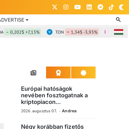
ADVERTISE
0,202$ +7,13%
TON
1,34$ -3,93%
DOT
0,81
Európai hatóságok
nevében fosztogatnak a
kriptopiacon...
2026. augusztus 07.
Andrea
Négy korábban fizetős