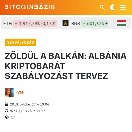
TH
1 912,79$ -0,17%
BNB
601,37$ +1,42%
S
SZABÁLYOZÁS
ZÖLDÜL A BALKÁN: ALBÁNIA
KRIPTOBARÁT
SZABÁLYOZÁST TERVEZ
-VM-
2018. október 27.
19:06
2025. július 28.
16:12
17