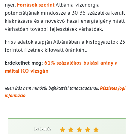
nyer.
Források szerint
Albánia vízenergia
potenciáljának mindössze a 30-35 százaléka került
kiaknázásra és a növekvő hazai energiaigény miatt
várhatóan további fejlesztések várhatóak.
Friss adatok alapján Albániában a kisfogyasztók 25
forintot fizetnek kilowatt óránként.
Érdekelhet még:
61% százalékos bukási arány a
máltai ICO vizsgán
Jelen írás nem minősül befektetési tanácsadásnak.
Részletes jogi
információ
ÉRTÉKELÉS