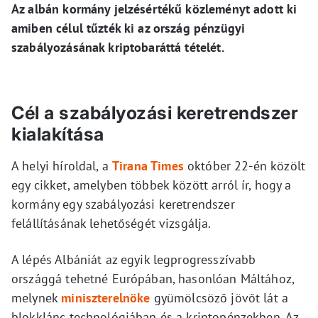
Az albán kormány jelzésértékű közleményt adott ki
amiben célul tűzték ki az ország pénzügyi
szabályozásának kriptobaráttá tételét.
Cél a szabályozási keretrendszer
kialakítása
A helyi híroldal, a
Tirana Times
október 22-én közölt
egy cikket, amelyben többek között arról ír, hogy a
kormány egy szabályozási keretrendszer
felállításának lehetőségét vizsgálja.
A lépés Albániát az egyik legprogresszívabb
országgá tehetné Európában, hasonlóan Máltához,
melynek
miniszterelnöke
gyümölcsöző jövőt lát a
blokklánc technológiában és a kriptopénzekben. Az