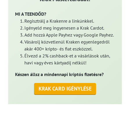
MI A TEENDŐD?
Regisztrálj a Krakenre a linkünkkel.
Igényeld meg ingyenesen a Krak Cardot.
Add hozzá Apple Payhez vagy Google Payhez.
Vásárolj közvetlenül Kraken egyenlegedről
akár 400+ kripto- és fiat eszközzel.
Élvezd a 2% cashback-et a vásárlások után,
havi vagy éves kártyadíj nélkül!
Készen állsz a mindennapi kriptós fizetésre?
KRAK CARD IGÉNYLÉSE