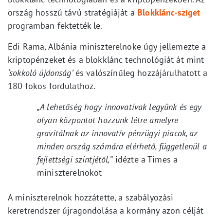
ország hosszú távú stratégiáját a
Blokklánc-sziget
programban fektették le.
Edi Rama, Albánia miniszterelnöke úgy jellemezte a
kriptopénzeket és a blokklánc technológiát át mint
‘sokkoló újdonság’
és valószínűleg hozzájárulhatott a
180 fokos fordulathoz.
„A lehetőség hogy innovatívak legyünk és egy
olyan központot hozzunk létre amelyre
gravitálnak az innovatív pénzügyi piacok, az
minden ország számára elérhető, függetlenül a
fejlettségi szintjétől,”
idézte a Times a
miniszterelnököt
A miniszterelnök hozzátette, a szabályozási
keretrendszer újragondolása a kormány azon célját