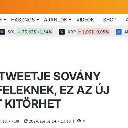
K
HASZNOS
AJÁNLÓK
VIDEÓK
SHOP
SOL
73,83$ +1,54%
XRP
1,03$ -0,05%
ADA
 TWEETJE SOVÁNY
ELEKNEK, EZ AZ ÚJ
T KITÖRHET
r 18.
7:08
2024. április 14.
13:16
9