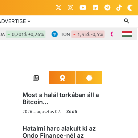
ADVERTISE
0,201$ +0,26%
TON
1,35$ -0,5%
DOT
0,818
Most a halál torkában áll a
Bitcoin...
2026. augusztus 07.
Zsófi
Hatalmi harc alakult ki az
Ondo Finance-nél az