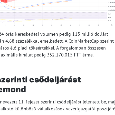
a 24 órás kereskedési volumen pedig 113 millió dollárt
án 4,68 százalékkal emelkedett. A CoinMarketCap szerint
lláros élő piaci tőkeértékkel. A forgalomban összesen
aximális kínálat pedig 352.170.015 FTT érme.
szerinti csődeljárást
lemond
ezett 11. fejezet szerinti csődeljárást jelentett be, ma
 alkotó különböző vállalkozások vezérigazgatói posztjáró