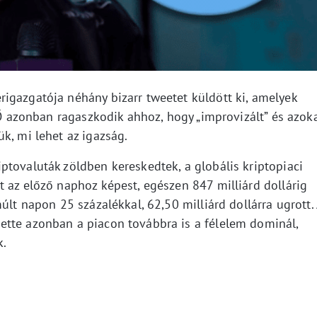
igazgatója néhány bizarr tweetet küldött ki, amelyek
. Ő azonban ragaszkodik ahhoz, hogy „improvizált” és azok
k, mi lehet az igazság.
ptovaluták zöldben kereskedtek, a globális kriptopiaci
 az előző naphoz képest, egészen 847 milliárd dollárig
últ napon 25 százalékkal, 62,50 milliárd dollárra ugrott.
ette azonban a piacon továbbra is a félelem dominál,
k.