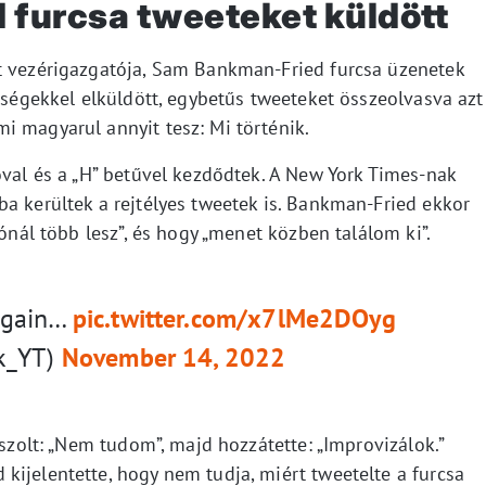
furcsa tweeteket küldött
t vezérigazgatója, Sam Bankman-Fried furcsa üzenetek
nbségekkel elküldött, egybetűs tweeteket összeolvasva azt
i magyarul annyit tesz: Mi történik.
óval és a „H” betűvel kezdődtek. A New York Times-nak
a kerültek a rejtélyes tweetek is. Bankman-Fried ekkor
zónál több lesz”, és hogy „menet közben találom ki”.
again…
pic.twitter.com/x7lMe2DOyg
ak_YT)
November 14, 2022
aszolt: „Nem tudom”, majd hozzátette: „Improvizálok.”
kijelentette, hogy nem tudja, miért tweetelte a furcsa