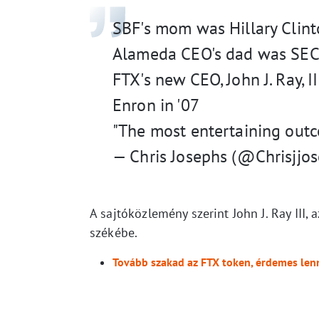
SBF's mom was Hillary Clint
Alameda CEO's dad was SEC C
FTX's new CEO, John J. Ray, 
Enron in '07
"The most entertaining outc
— Chris Josephs (@Chrisjjo
A sajtóközlemény szerint John J. Ray III,
székébe.
Tovább szakad az FTX token, érdemes len