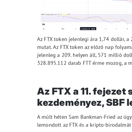
Az FTX token jelenlegi ára 1,74 dollár, 
mutat. Az FTX token az előző nap folyam
jelenleg a 209. helyen áll, 571 millió do
328.895.112 darab FTT érme mozog, a m
Az FTX a 11. fejezet 
kezdeményez, SBF 
A múlt héten Sam Bankman-Fried az úgynev
lemondott az FTX és a kripto-birodalmát