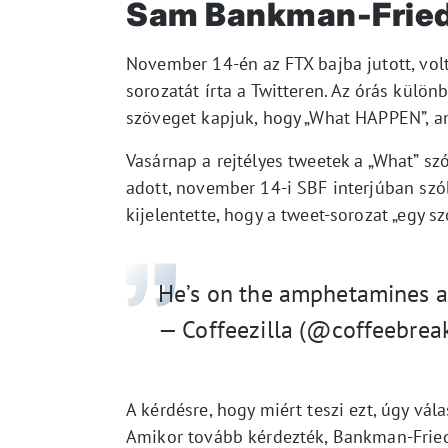
Sam Bankman-Fried 
November 14-én az FTX bajba jutott, vol
sorozatát írta a Twitteren. Az órás külö
szöveget kapjuk, hogy „What HAPPEN”, am
Vasárnap a rejtélyes tweetek a „What” sz
adott, november 14-i SBF interjúban szób
kijelentette, hogy a tweet-sorozat „egy s
He’s on the amphetamines 
— Coffeezilla (@coffeebre
A kérdésre, hogy miért teszi ezt, úgy vál
Amikor tovább kérdezték, Bankman-Fried 