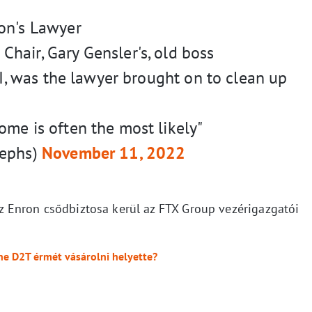
on's Lawyer
hair, Gary Gensler's, old boss
III, was the lawyer brought on to clean up
ome is often the most likely"
sephs)
November 11, 2022
 az Enron csődbiztosa kerül az FTX Group vezérigazgatói
ne D2T érmét vásárolni helyette?