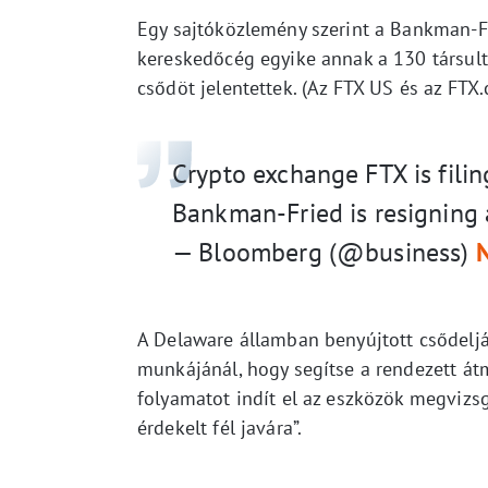
Egy sajtóközlemény szerint a Bankman-Fr
kereskedőcég egyike annak a 130 társul
csődöt jelentettek. (Az FTX US és az FTX
Crypto exchange FTX is fili
Bankman-Fried is resigning
— Bloomberg (@business)
A Delaware államban benyújtott csődelj
munkájánál, hogy segítse a rendezett átm
folyamatot indít el az eszközök megvizsg
érdekelt fél javára”.