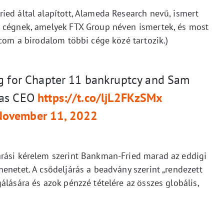
ied által alapított, Alameda Research nevű, ismert
t cégnek, amelyek FTX Group néven ismertek, és most
.com a birodalom többi cége közé tartozik.)
ng for Chapter 11 bankruptcy and Sam
 as CEO
https://t.co/ljL2FKzSMx
November 11, 2022
árási kérelem szerint Bankman-Fried marad az eddigi
enetet. A csődeljárás a beadvány szerint „rendezett
álására és azok pénzzé tételére az összes globális,