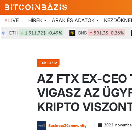
LIVE
HÍREK
ÁRAK ÉS ADATOK
KEZDŐKNE
ETH
1 911,72$ +0,49%
BNB
591,3$ -0,26%
EXKLUZÍV
AZ FTX EX-CEO
VIGASZ AZ ÜGYF
KRIPTO VISZON
2022. novembe
Business2Community