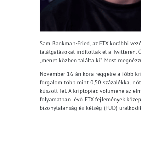
Sam Bankman-Fried, az FTX korábbi vezér
találgatásokat indítottak el a Twitteren
„menet közben találta ki”. Most megnézzü
November 16-án kora reggelre a főbb kri
forgalom több mint 0,50 százalékkal nőtt
kúszott fel. A kriptopiac volumene az elm
folyamatban lévő FTX fejlemények közep
bizonytalanság és kétség (FUD) uralkodi