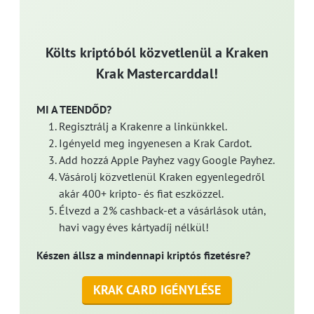
Költs kriptóból közvetlenül a Kraken
Krak Mastercarddal!
MI A TEENDŐD?
Regisztrálj a Krakenre a linkünkkel.
Igényeld meg ingyenesen a Krak Cardot.
Add hozzá Apple Payhez vagy Google Payhez.
Vásárolj közvetlenül Kraken egyenlegedről
akár 400+ kripto- és fiat eszközzel.
Élvezd a 2% cashback-et a vásárlások után,
havi vagy éves kártyadíj nélkül!
Készen állsz a mindennapi kriptós fizetésre?
KRAK CARD IGÉNYLÉSE