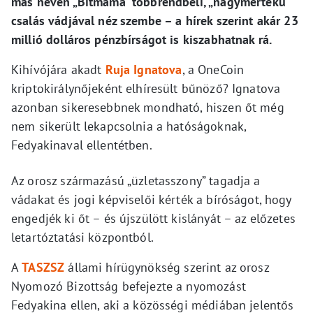
más néven „Bitmama” többrendbeli, „nagymértékű”
csalás vádjával néz szembe – a hírek szerint akár 23
millió dolláros pénzbírságot is kiszabhatnak rá.
Kihívójára akadt
Ruja Ignatova
, a OneCoin
kriptokirálynőjeként elhíresült bűnöző? Ignatova
azonban sikeresebbnek mondható, hiszen őt még
nem sikerült lekapcsolnia a hatóságoknak,
Fedyakinaval ellentétben.
Az orosz származású „üzletasszony” tagadja a
vádakat és jogi képviselői kérték a bíróságot, hogy
engedjék ki őt – és újszülött kislányát – az előzetes
letartóztatási központból.
A
TASZSZ
állami hírügynökség szerint az orosz
Nyomozó Bizottság befejezte a nyomozást
Fedyakina ellen, aki a közösségi médiában jelentős