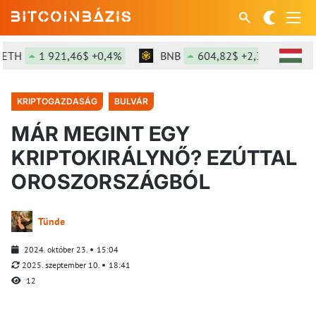
TH
1 921,46$ +0,4%
BNB
604,82$ +2,36%
S
KRIPTOGAZDASÁG
BULVÁR
MÁR MEGINT EGY
KRIPTOKIRÁLYNŐ? EZÚTTAL
OROSZORSZÁGBÓL
Tünde
2024. október 23.
15:04
2025. szeptember 10.
18:41
12