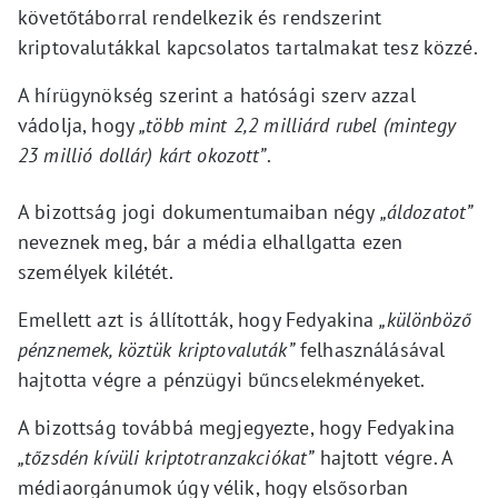
követőtáborral rendelkezik és rendszerint
kriptovalutákkal kapcsolatos tartalmakat tesz közzé.
A hírügynökség szerint a hatósági szerv azzal
vádolja, hogy
„több mint 2,2 milliárd rubel (mintegy
23 millió dollár) kárt okozott”
.
A bizottság jogi dokumentumaiban négy
„áldozatot”
neveznek meg, bár a média elhallgatta ezen
személyek kilétét.
Emellett azt is állították, hogy Fedyakina
„különböző
pénznemek, köztük kriptovaluták”
felhasználásával
hajtotta végre a pénzügyi bűncselekményeket.
A bizottság továbbá megjegyezte, hogy Fedyakina
„tőzsdén kívüli kriptotranzakciókat”
hajtott végre. A
médiaorgánumok úgy vélik, hogy elsősorban