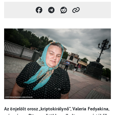
Az önjelölt orosz „kriptokirálynő”, Valeria Fedyakina,