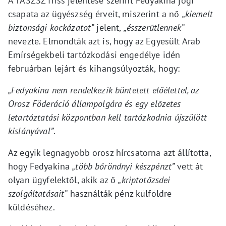
A TASZSZ friss jelentése szerint Fedyakina jogi
csapata az ügyészség érveit, miszerint a nő
„kiemelt
biztonsági kockázatot”
jelent,
„ésszerűtlennek”
nevezte. Elmondták azt is, hogy az Egyesült Arab
Emírségekbeli tartózkodási engedélye idén
februárban lejárt és kihangsúlyozták, hogy:
„Fedyakina nem rendelkezik büntetett előélettel, az
Orosz Föderáció állampolgára és egy előzetes
letartóztatási központban kell tartózkodnia újszülött
kislányával”
.
Az egyik legnagyobb orosz hírcsatorna azt állította,
hogy Fedyakina
„több bőröndnyi készpénzt”
vett át
olyan ügyfelektől, akik az ő
„kriptotőzsdei
szolgáltatásait”
használták pénz külföldre
küldéséhez.