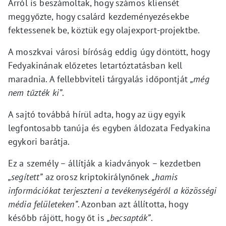
Arról is beszámoltak, hogy számos kliensét
meggyőzte, hogy csalárd kezdeményezésekbe
fektessenek be, köztük egy olajexport-projektbe.
A moszkvai városi bíróság eddig úgy döntött, hogy
Fedyakinának előzetes letartóztatásban kell
maradnia. A fellebbviteli tárgyalás időpontját
„még
nem tűzték ki”
.
A sajtó továbbá hírül adta, hogy az ügy egyik
legfontosabb tanúja és egyben áldozata Fedyakina
egykori barátja.
Ez a személy – állítják a kiadványok – kezdetben
„segített”
az orosz kriptokirálynőnek
„hamis
információkat terjeszteni a tevékenységéről a közösségi
média felületeken”
. Azonban azt állította, hogy
később rájött, hogy őt is
„becsapták”
.