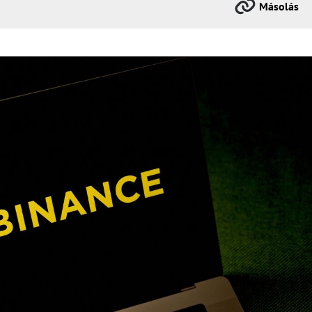
Másolás