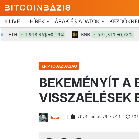
LIVE
HÍREK
ÁRAK ÉS ADATOK
KEZDŐKNE
ETH
1 918,36$ +0,19%
BNB
595,31$ +0,78%
KRIPTOGAZDASÁG
BEKEMÉNYÍT A 
VISSZAÉLÉSEK 
2024. június 29.
7:14
202
balu