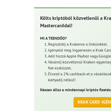
Költs kriptóból közvetlenül a Kr
Mastercarddal!
MI A TEENDŐD?
Regisztrálj a Krakenre a linkünkkel.
Igényeld meg ingyenesen a Krak Card
Add hozzá Apple Payhez vagy Google
Vásárolj közvetlenül Kraken egyenleg
fiat eszközzel.
Élvezd a 2% cashback-et a vásárlások
kártyadíj nélkül!
Készen állsz a mindennapi kriptós fizetés
KRAK CARD IGÉN