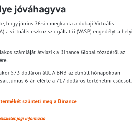
lye jóváhagyva
te, hogy június 26-án megkapta a dubaji Virtuális
 a virtuális eszköz szolgáltatói (VASP) engedélyt a hely
 lakos számláját átviszik a Binance Global tőzsdéről az
ére.
ásakor 573 dolláron állt. A BNB az elmúlt hónapokban
rsai. Június 6-án elérte a 717 dolláros történelmi csúcsot,
 termékét szünteti meg a Binance
Részletes jogi információ