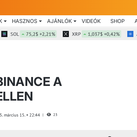
K
HASZNOS
AJÁNLÓK
VIDEÓK
SHOP
SOL
75,2$ +2,21%
XRP
1,037$ +0,42%
ADA
BINANCE A
ELLEN
5. március 15.
22:44
23