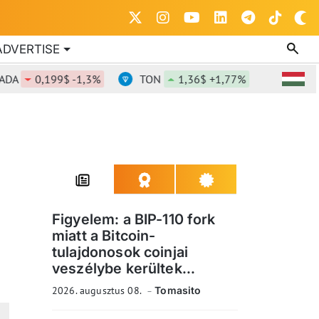
ADVERTISE
0,199$ -1,3%
TON
1,36$ +1,77%
DOT
0,8
Figyelem: a BIP-110 fork
miatt a Bitcoin-
tulajdonosok coinjai
veszélybe kerültek...
2026. augusztus 08.
Tomasito