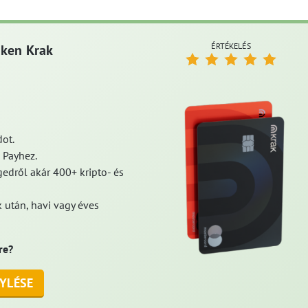
ÉRTÉKELÉS
aken Krak
ot.
 Payhez.
edről akár 400+ kripto- és
 után, havi vagy éves
re?
YLÉSE