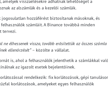
l, amelyek visszaélésekre adhatnak lehetőséget a
oznak az alszámlák és a kezelői számlák.
ik jogosulatlan hozzáférést biztosítanak másoknak, és
felhasználók számláit. A Binance továbbá minden
 tervezi.
 ne élhessenek vissza, tovább erősítettük az összes számla
nek ellenőrzését”
– közölte a vállalat.
rnát is, ahol a felhasználók jelenthetik a számlákkal val
kínálnak az igazolt esetek bejelentőinek.
rlátozással rendelkezik: fix korlátozások, gépi tanuláso
űzfal korlátozások, amelyeket egyes felhasználók