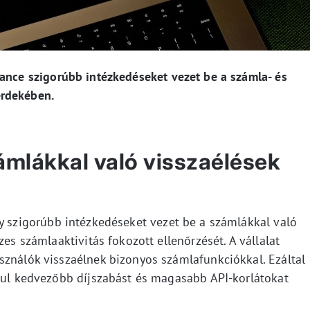
nance szigorúbb intézkedéseket vezet be a számla- és
érdekében.
ámlákkal való visszaélések
y szigorúbb intézkedéseket vezet be a számlákkal való
zes számlaaktivitás fokozott ellenőrzését. A vállalat
sználók visszaélnek bizonyos számlafunkciókkal. Ezáltal
dául kedvezőbb díjszabást és magasabb API-korlátokat