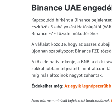
Binance UAE engedé
Kapcsolódó hírként a Binance bejelentet
Eszközök Szabályozási Hatóságától (VARA)
Binance FZE tőzsde működéséhez.
A vállalat közölte, hogy az összes dubaji
újonnan szabályozott Binance FZE tőzsd
A tőzsde natív tokenje, a BNB, a cikk ír
sokkal jobban teljesített, mint altcoin tá
míg más altcoinok nagyot zuhantak.
Érdekelhet még:
Az egyik legnépszerűbb
Jelen írás nem minősül befektetési tanácsadásnak.