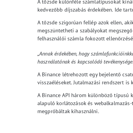
A tőzsde különféle számlatípusokat kíná
kedvezőbb díjszabás érdekében. Ide tart
A tőzsde szigorúan fellép azok ellen, ak
megszüntetheti a szabályokat megszegő 
felhasználói számla fokozott ellenőrzését
„Annak érdekében, hogy számlafunkcióinkkal
használatának és kapcsolódó tevékenységei
A Binance létrehozott egy bejelentő csato
visszaéléseket. Jutalmazási rendszert is 
A Binance API három különböző típusú ko
alapuló korlátozások és webalkalmazás-t
megpróbáltak kihasználni.