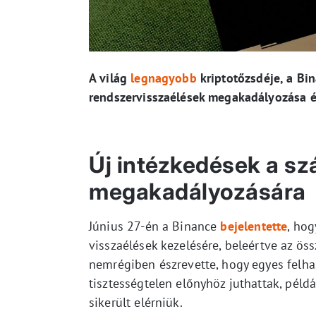
A világ
legnagyobb
kriptotőzsdéje, a Bi
rendszervisszaélések megakadályozása 
Új intézkedések a sz
megakadályozására
Június 27-én a Binance
bejelentette
, hog
visszaélések kezelésére, beleértve az öss
nemrégiben észrevette, hogy egyes felha
tisztességtelen előnyhöz juthattak, pél
sikerült elérniük.