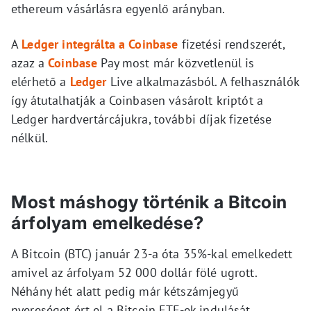
ethereum vásárlásra egyenlő arányban.
A
Ledger integrálta a Coinbase
fizetési rendszerét,
azaz a
Coinbase
Pay most már közvetlenül is
elérhető a
Ledger
Live alkalmazásból. A felhasználók
így átutalhatják a Coinbasen vásárolt kriptót a
Ledger hardvertárcájukra, további díjak fizetése
nélkül.
Most máshogy történik a Bitcoin
árfolyam emelkedése?
A Bitcoin (BTC) január 23-a óta 35%-kal emelkedett
amivel az árfolyam 52 000 dollár fölé ugrott.
Néhány hét alatt pedig már kétszámjegyű
nyereséget ért el a Bitcoin ETF-ek indulását