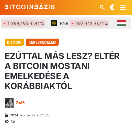
 899,49$ -0,41%
BNB
592,44$ -0,21%
SOL
72
BITCOIN
KERESKEDELEM
EZÚTTAL MÁS LESZ? ELTÉR
A BITCOIN MOSTANI
EMELKEDÉSE A
KORÁBBIAKTÓL
Zsófi
2024. február 16.
21:35
30