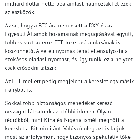
milliárd dollár nettó beáramlást halmoztak fel ezek
az eszközök.
Azzal, hogy a BTC ára nem esett a DXY és az
Egyesült Államok hozamainak megugrásával együtt,
többek közt az erős ETF tőke beáramlásának is
köszönhető. A vételi nyomás tehát ellensúlyozta a
szokásos eladási nyomást, és úgy tűnik, ez a helyzet
csak erősödni látszik.
Az ETF mellett pedig megjelent a kereslet egy másik
irányból is.
Sokkal több biztonságos menedéket kereső
országot láthatunk az utóbbi időben. Olyan
régiókból, mint Kína és Nigéria ismét megnőtt a
kereslet a Bitcoin iránt. Valószínűleg azt is látjuk
most az árfolyamon, hogy bizonyos spekulatív tőke