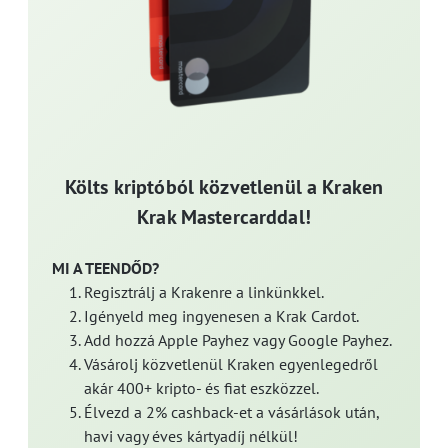
Költs kriptóból közvetlenül a Kraken
Krak Mastercarddal!
MI A TEENDŐD?
Regisztrálj a Krakenre a linkünkkel.
Igényeld meg ingyenesen a Krak Cardot.
Add hozzá Apple Payhez vagy Google Payhez.
Vásárolj közvetlenül Kraken egyenlegedről
akár 400+ kripto- és fiat eszközzel.
Élvezd a 2% cashback-et a vásárlások után,
havi vagy éves kártyadíj nélkül!