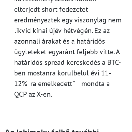
elterjedt short fedezetet
eredményeztek egy viszonylag nem
likvid kínai újév hétvégén. Ez az
azonnali árakat és a határidős
ügyleteket egyaránt feljebb vitte. A
határidős spread kereskedés a BTC-
ben mostanra körülbelül évi 11-
12%-ra emelkedett” – mondta a
QCP az X-en.