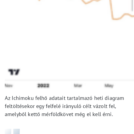
Az Ichimoku felhő adatait tartalmazó heti diagram
feltöltésekor egy felfelé irányuló célt vázolt fel,
amelyből kettő mérföldkövet még el kell érni.