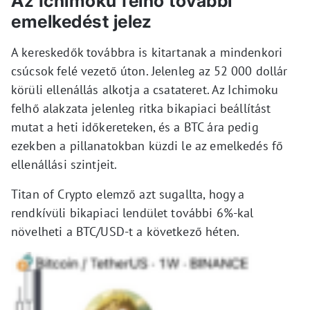
Az Ichimoku felhő további
emelkedést jelez
A kereskedők továbbra is kitartanak a mindenkori
csúcsok felé vezető úton. Jelenleg az 52 000 dollár
körüli ellenállás alkotja a csatateret. Az Ichimoku
felhő alakzata jelenleg ritka bikapiaci beállítást
mutat a heti időkereteken, és a BTC ára pedig
ezekben a pillanatokban küzdi le az emelkedés fő
ellenállási szintjeit.
Titan of Crypto elemző azt sugallta, hogy a
rendkívüli bikapiaci lendület további 6%-kal
növelheti a BTC/USD-t a következő héten.