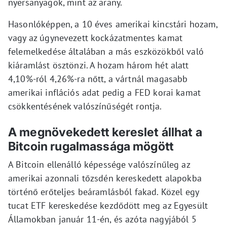
nyersanyagok, mint az arany.
Hasonlóképpen, a 10 éves amerikai kincstári hozam,
vagy az úgynevezett kockázatmentes kamat
felemelkedése általában a más eszközökből való
kiáramlást ösztönzi. A hozam három hét alatt
4,10%-ról 4,26%-ra nőtt, a vártnál magasabb
amerikai inflációs adat pedig a FED korai kamat
csökkentésének valószínűségét rontja.
A megnövekedett kereslet állhat a
Bitcoin rugalmassága mögött
A Bitcoin ellenálló képessége valószínűleg az
amerikai azonnali tőzsdén kereskedett alapokba
történő erőteljes beáramlásból fakad. Közel egy
tucat ETF kereskedése kezdődött meg az Egyesült
Államokban január 11-én, és azóta nagyjából 5