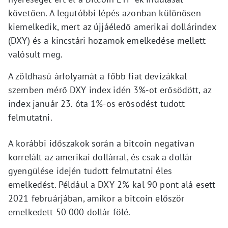
követően. A legutóbbi lépés azonban különösen
kiemelkedik, mert az újjáéledő amerikai dollárindex
(DXY) és a kincstári hozamok emelkedése mellett
valósult meg.
A zöldhasú árfolyamát a főbb fiat devizákkal
szemben mérő DXY index idén 3%-ot erősödött, az
index január 23. óta 1%-os erősödést tudott
felmutatni.
A korábbi időszakok során a bitcoin negatívan
korrelált az amerikai dollárral, és csak a dollár
gyengülése idején tudott felmutatni éles
emelkedést. Például a DXY 2%-kal 90 pont alá esett
2021 februárjában, amikor a bitcoin először
emelkedett 50 000 dollár fölé.