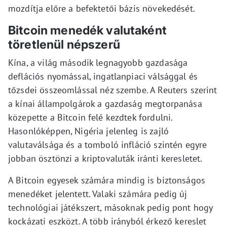
mozdítja előre a befektetői bázis növekedését.
Bitcoin menedék valutaként
töretlenül népszerű
Kína, a világ második legnagyobb gazdasága
deflációs nyomással, ingatlanpiaci válsággal és
tőzsdei összeomlással néz szembe. A Reuters szerint
a kínai állampolgárok a gazdaság megtorpanása
közepette a Bitcoin felé kezdtek fordulni.
Hasonlóképpen, Nigéria jelenleg is zajló
valutaválsága és a tomboló infláció szintén egyre
jobban ösztönzi a kriptovaluták iránti keresletet.
A Bitcoin egyesek számára mindig is biztonságos
menedéket jelentett. Valaki számára pedig új
technológiai játékszert, másoknak pedig pont hogy
kockázati eszközt. A több irányból érkező kereslet