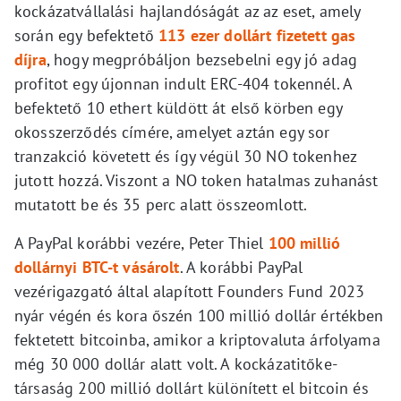
kockázatvállalási hajlandóságát az az eset, amely
során egy befektető
113 ezer dollárt fizetett gas
díjra
, hogy megpróbáljon bezsebelni egy jó adag
profitot egy újonnan indult ERC-404 tokennél. A
befektető 10 ethert küldött át első körben egy
okosszerződés címére, amelyet aztán egy sor
tranzakció követett és így végül 30 NO tokenhez
jutott hozzá. Viszont a NO token hatalmas zuhanást
mutatott be és 35 perc alatt összeomlott.
A PayPal korábbi vezére, Peter Thiel
100 millió
dollárnyi BTC-t vásárolt
. A korábbi PayPal
vezérigazgató által alapított Founders Fund 2023
nyár végén és kora őszén 100 millió dollár értékben
fektetett bitcoinba, amikor a kriptovaluta árfolyama
még 30 000 dollár alatt volt. A kockázatitőke-
társaság 200 millió dollárt különített el bitcoin és