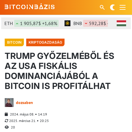
ETH
1 905,87$ +1,68%
BNB
592,28$ -1,26%
BITCOIN
KRIPTOGAZDASÁG
TRUMP GYŐZELMÉBŐL ÉS
AZ USA FISKÁLIS
DOMINANCIÁJÁBÓL A
BITCOIN IS PROFITÁLHAT
dozsaben
2024. május 08.
14:19
2025. március 21.
20:25
20