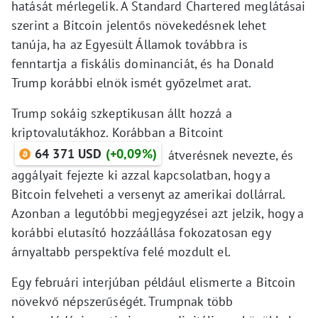
hatását mérlegelik. A Standard Chartered meglátásai
szerint a Bitcoin jelentős növekedésnek lehet
tanúja, ha az Egyesült Államok továbbra is
fenntartja a fiskális dominanciát, és ha Donald
Trump korábbi elnök ismét győzelmet arat.
Trump sokáig szkeptikusan állt hozzá a
kriptovalutákhoz. Korábban a Bitcoint
64 371 USD
(+0,09%)
átverésnek nevezte, és
aggályait fejezte ki azzal kapcsolatban, hogy a
Bitcoin felveheti a versenyt az amerikai dollárral.
Azonban a legutóbbi megjegyzései azt jelzik, hogy a
korábbi elutasító hozzáállása fokozatosan egy
árnyaltabb perspektíva felé mozdult el.
Egy februári interjúban például elismerte a Bitcoin
növekvő népszerűségét. Trumpnak több