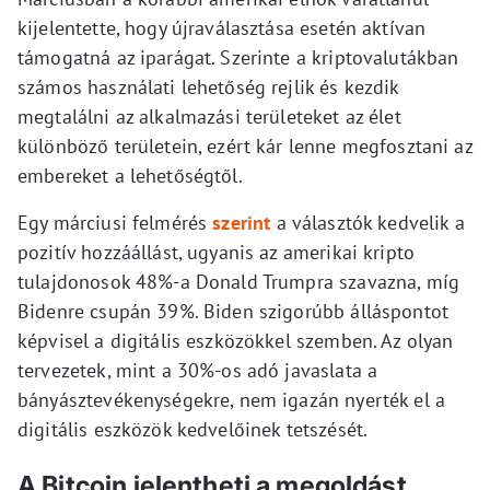
kijelentette, hogy újraválasztása esetén aktívan
támogatná az iparágat. Szerinte a kriptovalutákban
számos használati lehetőség rejlik és kezdik
megtalálni az alkalmazási területeket az élet
különböző területein, ezért kár lenne megfosztani az
embereket a lehetőségtől.
Egy márciusi felmérés
szerint
a választók kedvelik a
pozitív hozzáállást, ugyanis az amerikai kripto
tulajdonosok 48%-a Donald Trumpra szavazna, míg
Bidenre csupán 39%. Biden szigorúbb álláspontot
képvisel a digitális eszközökkel szemben. Az olyan
tervezetek, mint a 30%-os adó javaslata a
bányásztevékenységekre, nem igazán nyerték el a
digitális eszközök kedvelőinek tetszését.
A Bitcoin jelentheti a megoldást