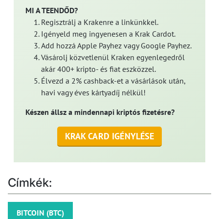
MI A TEENDŐD?
Regisztrálj a Krakenre a linkünkkel.
Igényeld meg ingyenesen a Krak Cardot.
Add hozzá Apple Payhez vagy Google Payhez.
Vásárolj közvetlenül Kraken egyenlegedről
akár 400+ kripto- és fiat eszközzel.
Élvezd a 2% cashback-et a vásárlások után,
havi vagy éves kártyadíj nélkül!
Készen állsz a mindennapi kriptós fizetésre?
KRAK CARD IGÉNYLÉSE
Címkék:
BITCOIN (BTC)