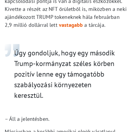
kapcsolódási pontja is van a digitális eszközökkel.
Kivette a részét az NFT őrületből is, miközben a neki
ajándékozott TRUMP tokeneknek hála februárban
2,9 millió dollárral lett
vastagabb
a tárcája.
Úgy gondoljuk, hogy egy második
Trump-kormányzat széles körben
pozitív lenne egy támogatóbb
szabályozási környezeten
keresztül.
– Áll a jelentésben.
Márciusban a korábbi amerikai elnök váratlanul