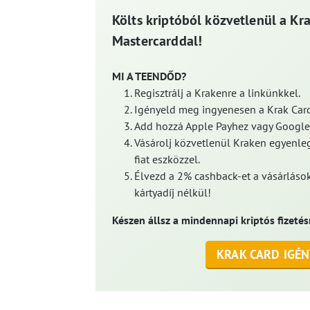
Költs kriptóból közvetlenül a Kr
Mastercarddal!
MI A TEENDŐD?
Regisztrálj a Krakenre a linkünkkel.
Igényeld meg ingyenesen a Krak Card
Add hozzá Apple Payhez vagy Google
Vásárolj közvetlenül Kraken egyenleg
fiat eszközzel.
Élvezd a 2% cashback-et a vásárlások
kártyadíj nélkül!
Készen állsz a mindennapi kriptós fizetés
KRAK CARD IGÉN