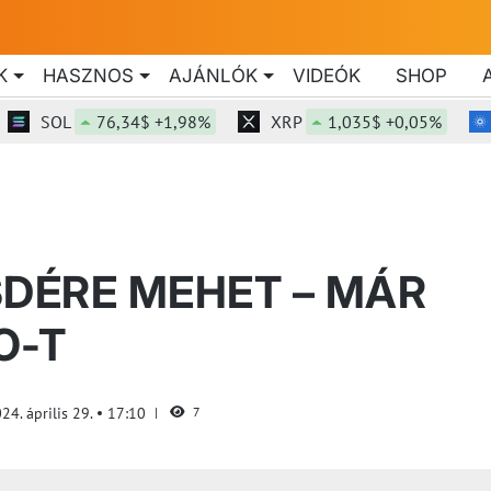
K
HASZNOS
AJÁNLÓK
VIDEÓK
SHOP
SOL
76,34$ +1,98%
XRP
1,035$ +0,05%
AD
SDÉRE MEHET – MÁR
O-T
24. április 29.
17:10
7