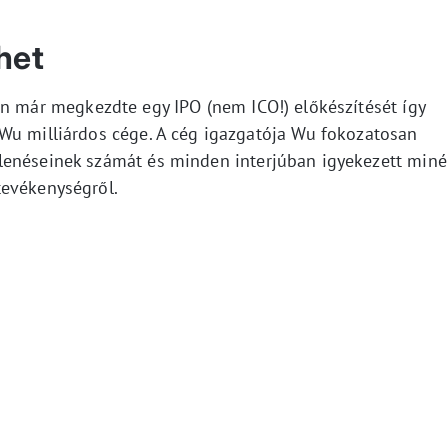
het
n már megkezdte egy IPO (nem ICO!) előkészítését így
Wu milliárdos cége. A cég igazgatója Wu fokozatosan
lenéseinek számát és minden interjúban igyekezett miné
tevékenységről.