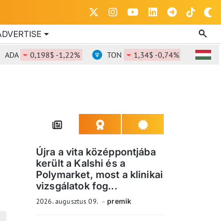
ADVERTISE
A
0,198$ -1,22%
TON
1,34$ -0,74%
DOT
0
Újra a vita középpontjába
került a Kalshi és a
Polymarket, most a klinikai
vizsgálatok fog...
2026. augusztus 09.
premik