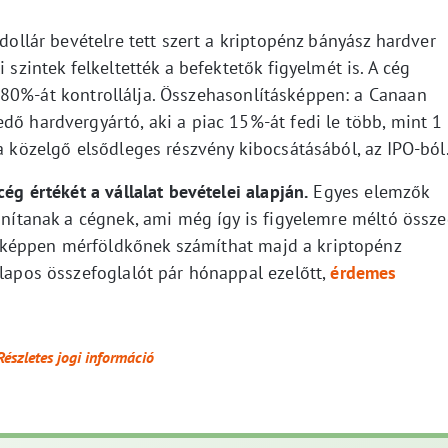
 dollár bevételre tett szert a kriptopénz bányász hardver
 szintek felkeltették a befektetők figyelmét is. A cég
80%-át kontrollálja. Összehasonlításképpen: a Canaan
dő hardvergyártó, aki a piac 15%-át fedi le több, mint 1
 a közelgő elsődleges részvény kibocsátásából, az IPO-ból
cég értékét a vállalat bevételei alapján.
Egyes elemzők
donítanak a cégnek, ami még így is figyelemre méltó össze
nképpen mérföldkőnek számíthat majd a kriptopénz
alapos összefoglalót pár hónappal ezelőtt,
érdemes
Részletes jogi információ