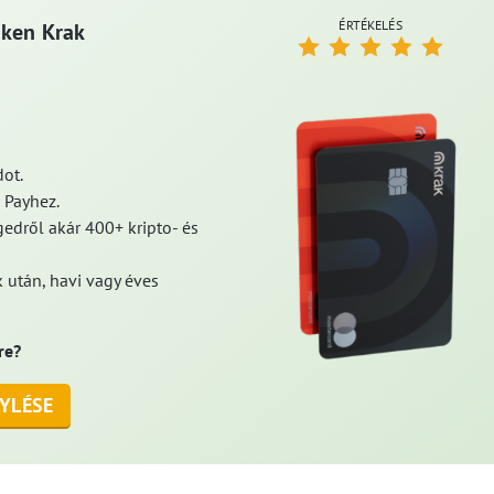
ÉRTÉKELÉS
aken Krak
ot.
 Payhez.
edről akár 400+ kripto- és
 után, havi vagy éves
re?
YLÉSE