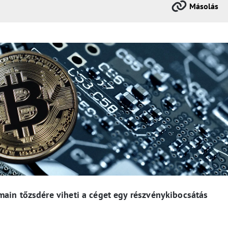
Másolás
main tőzsdére viheti a céget egy részvénykibocsátás