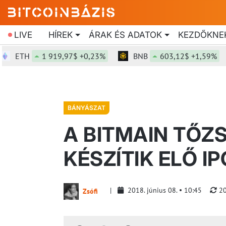
LIVE
HÍREK
ÁRAK ÉS ADATOK
KEZDŐKNE
ETH
1 919,97$ +0,23%
BNB
603,12$ +1,59%
BÁNYÁSZAT
A BITMAIN TŐZ
KÉSZÍTIK ELŐ IP
2018. június 08.
10:45
20
Zsófi