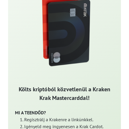
Költs kriptóból közvetlenül a Kraken
Krak Mastercarddal!
MI A TEENDŐD?
Regisztrálj a Krakenre a linkünkkel.
Igényeld meg ingyenesen a Krak Cardot.