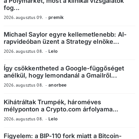
a Polymarket, most a klinikai vizsgálatok
fog...
2026. augusztus 09.
premik
Michael Saylor egyre kellemetlenebb: AI-
rapvideóban üzent a Strategy elnöke...
2026. augusztus 08.
Lelo
Így csökkentheted a Google-függőséget
anélkül, hogy lemondanál a Gmailről...
2026. augusztus 08.
anorbee
Kihátráltak Trumpék, hároméves
mélyponton a Crypto.com árfolyama...
2026. augusztus 08.
Lelo
Figyelem: a BIP-110 fork miatt a Bitcoin-