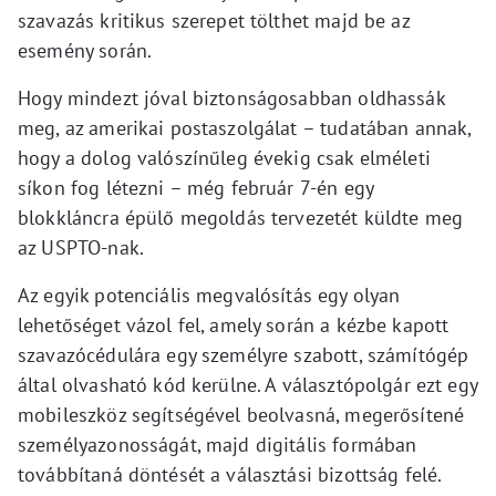
szavazás kritikus szerepet tölthet majd be az
esemény során.
Hogy mindezt jóval biztonságosabban oldhassák
meg, az amerikai postaszolgálat – tudatában annak,
hogy a dolog valószínűleg évekig csak elméleti
síkon fog létezni – még február 7-én egy
blokkláncra épülő megoldás tervezetét küldte meg
az USPTO-nak.
Az egyik potenciális megvalósítás egy olyan
lehetőséget vázol fel, amely során a kézbe kapott
szavazócédulára egy személyre szabott, számítógép
által olvasható kód kerülne. A választópolgár ezt egy
mobileszköz segítségével beolvasná, megerősítené
személyazonosságát, majd digitális formában
továbbítaná döntését a választási bizottság felé.