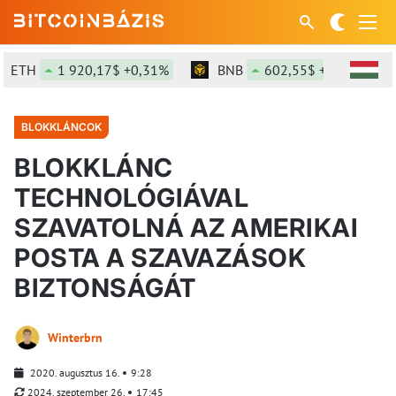
ETH
1 920,17$ +0,31%
BNB
602,55$ +1,54%
BLOKKLÁNCOK
BLOKKLÁNC
TECHNOLÓGIÁVAL
SZAVATOLNÁ AZ AMERIKAI
POSTA A SZAVAZÁSOK
BIZTONSÁGÁT
Winterbrn
2020. augusztus 16.
9:28
2024. szeptember 26.
17:45