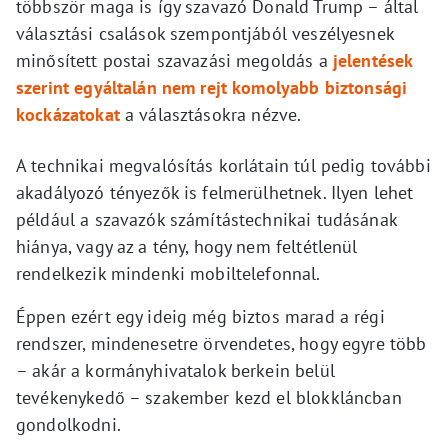
többször maga is így szavazó Donald Trump – által
választási csalások szempontjából veszélyesnek
minősített postai szavazási megoldás a
jelentések
szerint egyáltalán nem rejt komolyabb biztonsági
kockázatokat
a választásokra nézve.
A technikai megvalósítás korlátain túl pedig további
akadályozó tényezők is felmerülhetnek. Ilyen lehet
például a szavazók számítástechnikai tudásának
hiánya, vagy az a tény, hogy nem feltétlenül
rendelkezik mindenki mobiltelefonnal.
Éppen ezért egy ideig még biztos marad a régi
rendszer, mindenesetre örvendetes, hogy egyre több
– akár a kormányhivatalok berkein belül
tevékenykedő – szakember kezd el blokkláncban
gondolkodni.