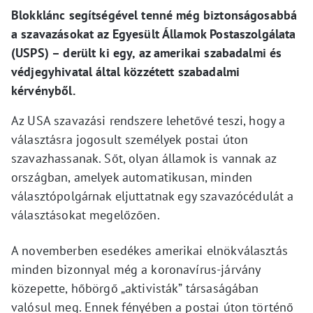
Blokklánc segítségével tenné még biztonságosabbá
a szavazásokat az Egyesült Államok Postaszolgálata
(USPS) – derült ki egy, az amerikai szabadalmi és
védjegyhivatal által közzétett szabadalmi
kérvényből.
Az USA szavazási rendszere lehetővé teszi, hogy a
választásra jogosult személyek postai úton
szavazhassanak. Sőt, olyan államok is vannak az
országban, amelyek automatikusan, minden
választópolgárnak eljuttatnak egy szavazócédulát a
választásokat megelőzően.
A novemberben esedékes amerikai elnökválasztás
minden bizonnyal még a koronavírus-járvány
közepette, hőbörgő „aktivisták” társaságában
valósul meg. Ennek fényében a postai úton történő