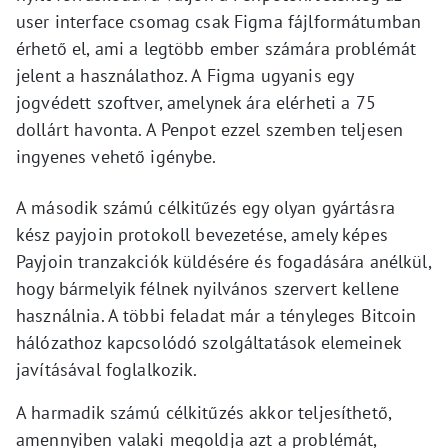
user interface csomag csak Figma fájlformátumban
érhető el, ami a legtöbb ember számára problémát
jelent a használathoz. A Figma ugyanis egy
jogvédett szoftver, amelynek ára elérheti a 75
dollárt havonta. A Penpot ezzel szemben teljesen
ingyenes vehető igénybe.
A második számú célkitűzés egy olyan gyártásra
kész payjoin protokoll bevezetése, amely képes
Payjoin tranzakciók küldésére és fogadására anélkül,
hogy bármelyik félnek nyilvános szervert kellene
használnia. A többi feladat már a tényleges Bitcoin
hálózathoz kapcsolódó szolgáltatások elemeinek
javításával foglalkozik.
A harmadik számú célkitűzés akkor teljesíthető,
amennyiben valaki megoldja azt a problémát,