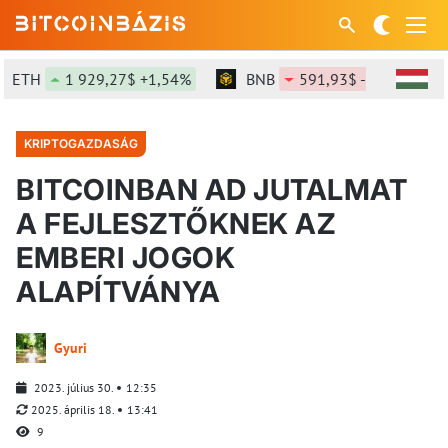
ETH
1 929,27$ +1,54%
BNB
591,93$ -0,13%
KRIPTOGAZDASÁG
BITCOINBAN AD JUTALMAT
A FEJLESZTŐKNEK AZ
EMBERI JOGOK
ALAPÍTVÁNYA
Gyuri
2023. július 30.
12:35
2025. április 18.
13:41
9