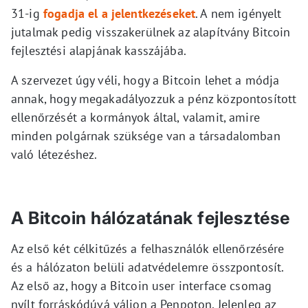
31-ig
fogadja el a jelentkezéseket
. A nem igényelt
jutalmak pedig visszakerülnek az alapítvány Bitcoin
fejlesztési alapjának kasszájába.
A szervezet úgy véli, hogy a Bitcoin lehet a módja
annak, hogy megakadályozzuk a pénz központosított
ellenőrzését a kormányok által, valamit, amire
minden polgárnak szüksége van a társadalomban
való létezéshez.
A Bitcoin hálózatának fejlesztése
Az első két célkitűzés a felhasználók ellenőrzésére
és a hálózaton belüli adatvédelemre összpontosít.
Az első az, hogy a Bitcoin user interface csomag
nyílt forráskódúvá váljon a Penpoton. Jelenleg az