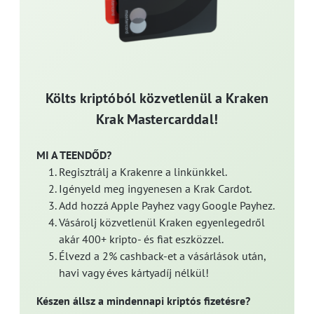
Költs kriptóból közvetlenül a Kraken
Krak Mastercarddal!
MI A TEENDŐD?
Regisztrálj a Krakenre a linkünkkel.
Igényeld meg ingyenesen a Krak Cardot.
Add hozzá Apple Payhez vagy Google Payhez.
Vásárolj közvetlenül Kraken egyenlegedről
akár 400+ kripto- és fiat eszközzel.
Élvezd a 2% cashback-et a vásárlások után,
havi vagy éves kártyadíj nélkül!
Készen állsz a mindennapi kriptós fizetésre?