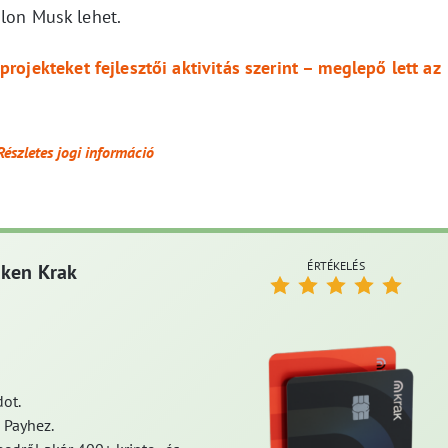
Elon Musk lehet.
projekteket fejlesztői aktivitás szerint – meglepő lett az
Részletes jogi információ
ÉRTÉKELÉS
aken Krak
ot.
 Payhez.