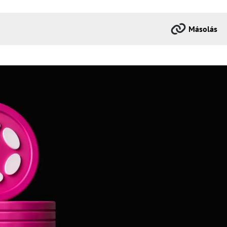
Másolás