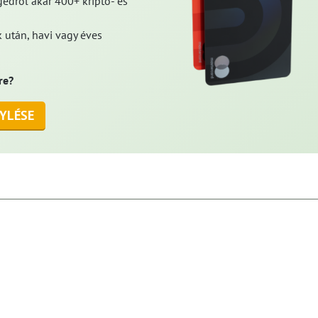
edről akár 400+ kripto- és
 után, havi vagy éves
re?
YLÉSE