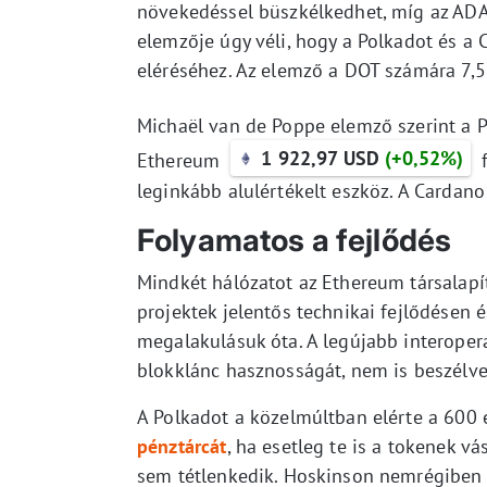
növekedéssel büszkélkedhet, míg az ADA 
elemzője úgy véli, hogy a Polkadot és a
eléréséhez. Az elemző a DOT számára 7,5 é
Michaël van de Poppe elemző szerint a Po
1 922,97 USD
(+0,52%)
Ethereum
f
leginkább alulértékelt eszköz. A Cardano
Folyamatos a fejlődés
Mindkét hálózatot az Ethereum társalap
projektek jelentős technikai fejlődésen
megalakulásuk óta. A legújabb interoper
blokklánc hasznosságát, nem is beszélve 
A Polkadot a közelmúltban elérte a 600 e
pénztárcát
, ha esetleg te is a tokenek 
sem tétlenkedik. Hoskinson nemrégiben a