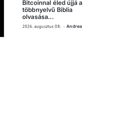
Bitcoinnal éled újjá a
többnyelvű Biblia
olvasása...
2026. augusztus 08.
Andrea