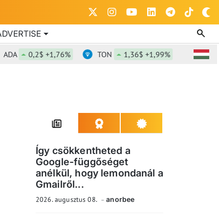
ADVERTISE
A
0,2$ +1,76%
TON
1,36$ +1,99%
DOT
0,8
Így csökkentheted a
Google-függőséget
anélkül, hogy lemondanál a
Gmailről...
2026. augusztus 08.
anorbee