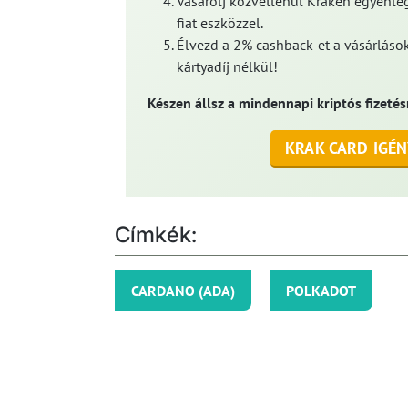
Vásárolj közvetlenül Kraken egyenleg
fiat eszközzel.
Élvezd a 2% cashback-et a vásárlások
kártyadíj nélkül!
Készen állsz a mindennapi kriptós fizetés
KRAK CARD IGÉN
Címkék:
CARDANO (ADA)
POLKADOT