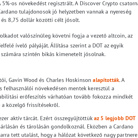
5%-os növekedést regisztrált. A Discover Crypto csatorn
 Cardano tulajdonosok jó helyzetben vannak a nyereség
s 8,75 dollár közötti célt jósolt.
lkadot valószínűleg követni fogja a vezető altcoin, az
elfelé ívelő pályáját. Állítása szerint a DOT az egyik
 számára szintén bikás kimenetelt jósolnak.
ítói, Gavin Wood és Charles Hoskinson
alapították
. A
 és felhasználói növekedésen mentek keresztül a
abilitási erőfeszítés várhatóan tovább fokozza mindkét
a közelgő frissítésekről.
zer aktív tárcát. Ezért összegyűjtöttük
az 5 legjobb DOT
vásárlásán és tárolásán gondolkoznál. Eközben a Cardano
rra tett utalást, hogy a hálózat következő nagy partnere