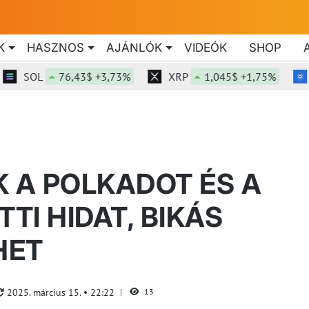
K
HASZNOS
AJÁNLÓK
VIDEÓK
SHOP
SOL
76,43$ +3,73%
XRP
1,045$ +1,75%
AD
K A POLKADOT ÉS A
TI HIDAT, BIKÁS
HET
2025. március 15.
22:22
13