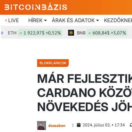
LIVE
HÍREK
ÁRAK ÉS ADATOK
KEZDŐKNE
ETH
1 922,97$ +0,52%
BNB
608,84$ +3,07%
BLOKKLÁNCOK
MÁR FEJLESZTI
CARDANO KÖZÖT
NÖVEKEDÉS JÖ
2024. július 02.
17:34
dozsaben