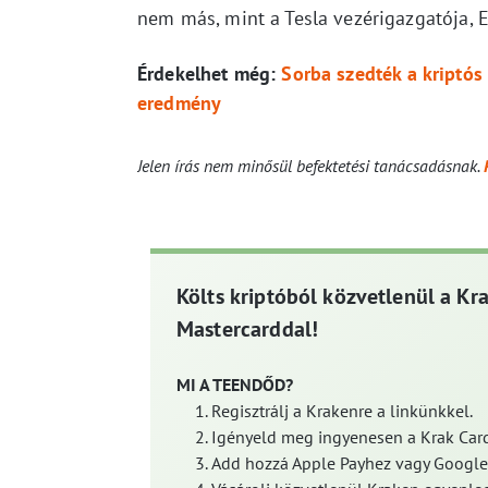
nem más, mint a Tesla vezérigazgatója, 
Érdekelhet még:
Sorba szedték a kriptós 
eredmény
Jelen írás nem minősül befektetési tanácsadásnak.
Költs kriptóból közvetlenül a Kr
Mastercarddal!
MI A TEENDŐD?
Regisztrálj a Krakenre a linkünkkel.
Igényeld meg ingyenesen a Krak Card
Add hozzá Apple Payhez vagy Google