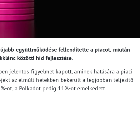
újabb együttműködése fellendítette a piacot, miután
klánc közötti híd fejlesztése.
en jelentős figyelmet kapott, aminek hatására a piaci
ojekt az elmúlt hetekben bekerült a legjobban teljesítő
5%-ot, a Polkadot pedig 11%-ot emelkedett.