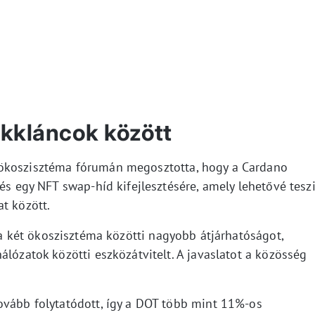
kkláncok között
 ökoszisztéma fórumán megosztotta, hogy a Cardano
 és egy NFT swap-híd kifejlesztésére, amely lehetővé tesz
t között.
 a két ökoszisztéma közötti nagyobb átjárhatóságot,
álózatok közötti eszközátvitelt. A javaslatot a közösség
ovább folytatódott, így a DOT több mint 11%-os