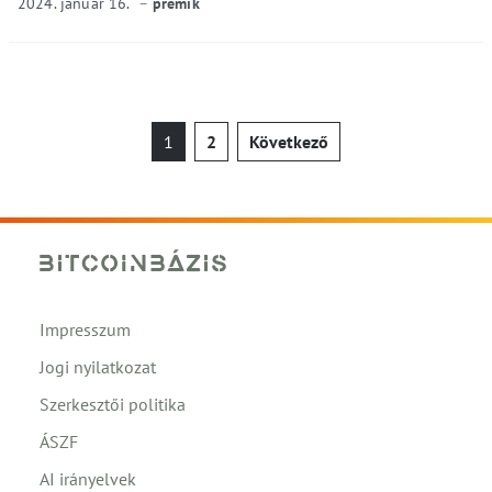
2024. január 16.
premik
Bejegyzések
1
2
Következő
lapozása
Impresszum
Jogi nyilatkozat
Szerkesztői politika
ÁSZF
AI irányelvek