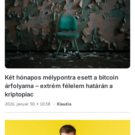
Két hónapos mélypontra esett a bitcoin
árfolyama – extrém félelem határán a
kriptopiac
2026. január 30.
10:38
Klaudia