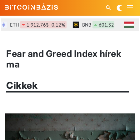
ETH
1 912,76$ -0,12%
BNB
601,32$ +1,46%
Fear and Greed Index hírek
ma
Cikkek