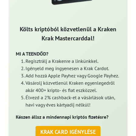
Költs kriptóból közvetlenül a Kraken
Krak Mastercarddal!
MI A TEENDŐD?
Regisztrálj a Krakenre a linkünkkel.
Igényeld meg ingyenesen a Krak Cardot.
Add hozzá Apple Payhez vagy Google Payhez.
Vásárolj közvetlenül Kraken egyenlegedről
akár 400+ kripto- és fiat eszközzel.
Élvezd a 2% cashback-et a vásárlások után,
havi vagy éves kártyadíj nélkül!
Készen állsz a mindennapi kriptós fizetésre?
KRAK CARD IGÉNYLÉSE