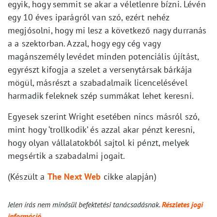
egyik, hogy semmit se akar a véletlenre bízni. Lévén
egy 10 éves iparágról van szó, ezért nehéz
megjósolni, hogy mi lesz a következő nagy durranás
a a szektorban. Azzal, hogy egy cég vagy
magánszemély levédet minden potenciális újítást,
egyrészt kifogja a szelet a versenytársak bárkája
mögül, másrészt a szabadalmaik licencelésével
harmadik feleknek szép summákat lehet keresni.
Egyesek szerint Wright esetében nincs másról szó,
mint hogy ‘trollkodik’ és azzal akar pénzt keresni,
hogy olyan vállalatokból sajtol ki pénzt, melyek
megsértik a szabadalmi jogait.
(Készült a
The Next Web
cikke alapján)
Jelen írás nem minősül befektetési tanácsadásnak.
Részletes jogi
információ