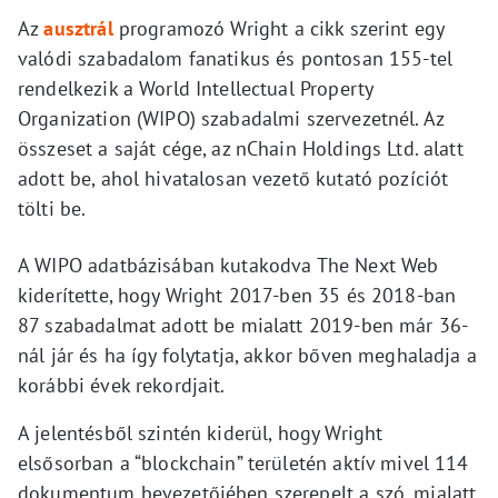
Az
ausztrál
programozó Wright a cikk szerint egy
valódi szabadalom fanatikus és pontosan 155-tel
rendelkezik a World Intellectual Property
Organization (WIPO) szabadalmi szervezetnél. Az
összeset a saját cége, az nChain Holdings Ltd. alatt
adott be, ahol hivatalosan vezető kutató pozíciót
tölti be.
A WIPO adatbázisában kutakodva The Next Web
kiderítette, hogy Wright 2017-ben 35 és 2018-ban
87 szabadalmat adott be mialatt 2019-ben már 36-
nál jár és ha így folytatja, akkor bőven meghaladja a
korábbi évek rekordjait.
A jelentésből szintén kiderül, hogy Wright
elsősorban a “blockchain” területén aktív mivel 114
dokumentum bevezetőjében szerepelt a szó, mialatt