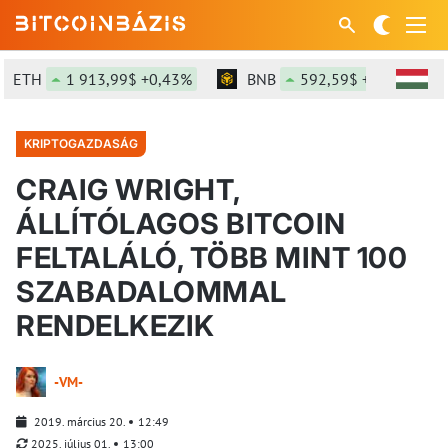
ETH
1 913,99$ +0,43%
BNB
592,59$ +0,26%
KRIPTOGAZDASÁG
CRAIG WRIGHT,
ÁLLÍTÓLAGOS BITCOIN
FELTALÁLÓ, TÖBB MINT 100
SZABADALOMMAL
RENDELKEZIK
-VM-
2019. március 20.
12:49
2025. július 01.
13:00