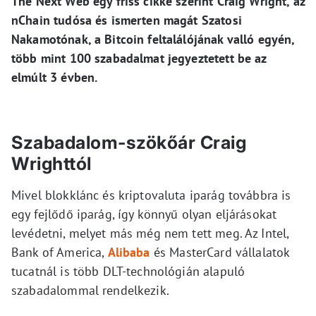
The Next Web egy friss cikke szerint Craig Wright, az
nChain tudósa és ismerten magát Szatosi
Nakamotónak, a Bitcoin feltalálójának valló egyén,
több mint 100 szabadalmat jegyeztetett be az
elmúlt 3 évben.
Szabadalom-szökőár Craig
Wrighttól
Mivel blokklánc és kriptovaluta iparág továbbra is
egy fejlődő iparág, így könnyű olyan eljárásokat
levédetni, melyet más még nem tett meg. Az Intel,
Bank of America,
Alibaba
és MasterCard vállalatok
tucatnál is több DLT-technológián alapuló
szabadalommal rendelkezik.