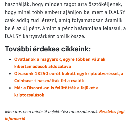
használják, hogy minden tagot arra ösztökéljenek,
hogy minél több embert ajánljon be, mert a D.AI.SY
csak addig tud létezni, amíg folyamatosan áramlik
belé az új pénz. Amint a pénz beáramlása lelassul, a
D.AI.SY kártyavárként omlik össze.
További érdekes cikkeink:
Óvatlanok a magyarok, egyre többen válnak
kibertámadások áldozatává
Olvasónk 18250 eurót bukott egy kriptoátveréssel, a
Coinbase-t használták fel a csalók
Már a Discord-on is felütötték a fejüket a
kriptocsalások
Jelen írás nem minősül befektetési tanácsadásnak.
Részletes jogi
információ