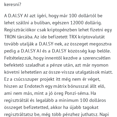
keresni?
A D.AI.SY AI azt ígéri, hogy már 100 dollártól be
lehet szállni a buliban, egészen 12000 dollárig.
Regisztrációkor csak kriptopénzben lehet fizetni egy
TRON tárcába. Az ide befizetett TRX kriptovalutát
tovább utalják a D.AI.SY-nek, az összeget megosztva
pedig a D.AI.SY AI és a D.AI.SY közösség kap belőle.
Feltételezzük, hogy innentől kezdve a szerencsétlen
befektető szaladhat a pénze után, azt már nyomon
követni lehetetlen az össze-vissza utalgatások miatt.
Ez a csúcsszuper projekt itt még nem ér véget,
hiszen az Endotech egy mátrix bónusszal állt elő,
ami nem más, mint a jó öreg Ponzi-séma. Ha
regisztráltál és legalább a minimum 100 dolláros
összeget befizetetted, akkor ha újabb tagokat
regisztráltatsz be, még több pénzhez juthatsz. Napi