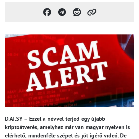
D.AI.SY – Ezzel a névvel terjed egy újabb
kriptoátverés, amelyhez már van magyar nyelven is
elérhető, mindenféle szépet és jót ígérő videó. De