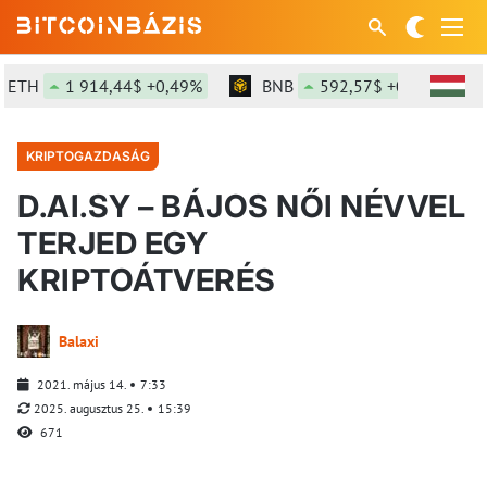
TH
1 914,44$ +0,49%
BNB
592,57$ +0,32%
KRIPTOGAZDASÁG
D.AI.SY – BÁJOS NŐI NÉVVEL
TERJED EGY
KRIPTOÁTVERÉS
Balaxi
2021. május 14.
7:33
2025. augusztus 25.
15:39
671