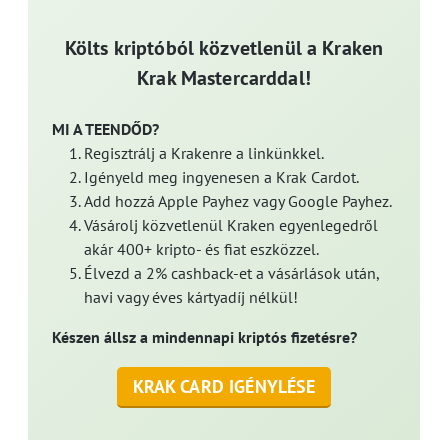
Költs kriptóból közvetlenül a Kraken
Krak Mastercarddal!
MI A TEENDŐD?
Regisztrálj a Krakenre a linkünkkel.
Igényeld meg ingyenesen a Krak Cardot.
Add hozzá Apple Payhez vagy Google Payhez.
Vásárolj közvetlenül Kraken egyenlegedről
akár 400+ kripto- és fiat eszközzel.
Élvezd a 2% cashback-et a vásárlások után,
havi vagy éves kártyadíj nélkül!
Készen állsz a mindennapi kriptós fizetésre?
KRAK CARD IGÉNYLÉSE