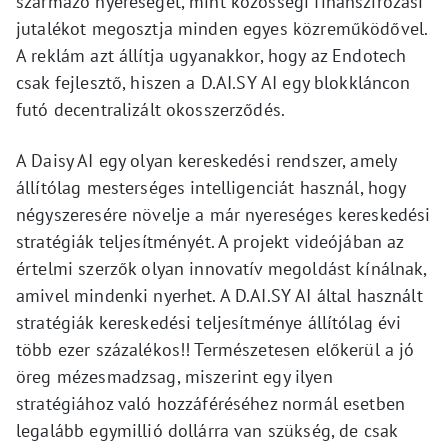
származó nyereségét, mint közösségi finanszírozási
jutalékot megosztja minden egyes közreműködővel.
A reklám azt állítja ugyanakkor, hogy az Endotech
csak fejlesztő, hiszen a D.AI.SY AI egy blokkláncon
futó decentralizált okosszerződés.
A Daisy AI egy olyan kereskedési rendszer, amely
állítólag mesterséges intelligenciát használ, hogy
négyszeresére növelje a már nyereséges kereskedési
stratégiák teljesítményét. A projekt videójában az
értelmi szerzők olyan innovatív megoldást kínálnak,
amivel mindenki nyerhet. A D.AI.SY AI által használt
stratégiák kereskedési teljesítménye állítólag évi
több ezer százalékos!! Természetesen előkerül a jó
öreg mézesmadzsag, miszerint egy ilyen
stratégiához való hozzáféréséhez normál esetben
legalább egymillió dollárra van szükség, de csak