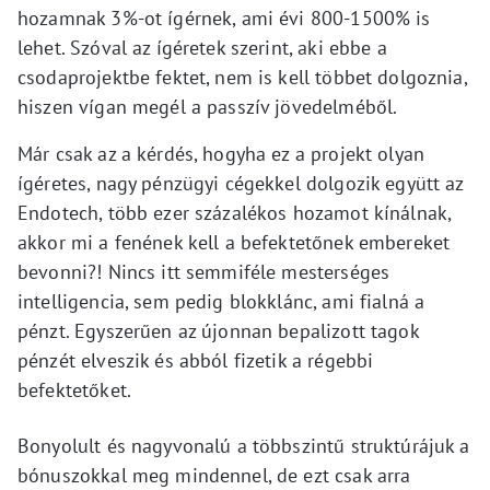
hozamnak 3%-ot ígérnek, ami évi 800-1500% is
lehet. Szóval az ígéretek szerint, aki ebbe a
csodaprojektbe fektet, nem is kell többet dolgoznia,
hiszen vígan megél a passzív jövedelméből.
Már csak az a kérdés, hogyha ez a projekt olyan
ígéretes, nagy pénzügyi cégekkel dolgozik együtt az
Endotech, több ezer százalékos hozamot kínálnak,
akkor mi a fenének kell a befektetőnek embereket
bevonni?! Nincs itt semmiféle mesterséges
intelligencia, sem pedig blokklánc, ami fialná a
pénzt. Egyszerűen az újonnan bepalizott tagok
pénzét elveszik és abból fizetik a régebbi
befektetőket.
Bonyolult és nagyvonalú a többszintű struktúrájuk a
bónuszokkal meg mindennel, de ezt csak arra