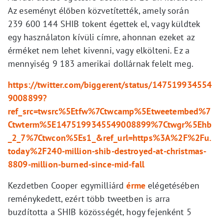
Az eseményt élőben közvetítették, amely során
239 600 144 SHIB tokent égettek el, vagy küldtek
egy használaton kívüli címre, ahonnan ezeket az
érméket nem lehet kivenni, vagy elkölteni. Ez a
mennyiség 9 183 amerikai dollárnak felelt meg.
https://twitter.com/biggerent/status/147519934554
9008899?
ref_src=twsrc%5Etfw%7Ctwcamp%5Etweetembed%7
Ctwterm%5E1475199345549008899%7Ctwgr%5Ehb
_2_7%7Ctwcon%5Es1_&ref_url=https%3A%2F%2Fu.
today%2F240-million-shib-destroyed-at-christmas-
8809-million-burned-since-mid-fall
Kezdetben Cooper egymilliárd
érme
elégetésében
reménykedett, ezért több tweetben is arra
buzdította a SHIB közösségét, hogy fejenként 5