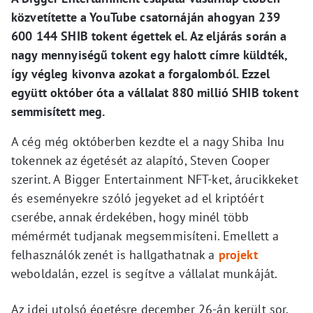
közvetítette a YouTube csatornáján ahogyan 239
600 144 SHIB tokent égettek el. Az eljárás során a
nagy mennyiségű tokent egy halott címre küldték,
így végleg kivonva azokat a forgalomból. Ezzel
együtt október óta a vállalat 880 millió SHIB tokent
semmisített meg.
A cég még októberben kezdte el a nagy Shiba Inu
tokennek az égetését az alapító, Steven Cooper
szerint. A Bigger Entertainment NFT-ket, árucikkeket
és eseményekre szóló jegyeket ad el kriptóért
cserébe, annak érdekében, hogy minél több
mémérmét tudjanak megsemmisíteni. Emellett a
felhasználók zenét is hallgathatnak a
projekt
weboldalán, ezzel is segítve a vállalat munkáját.
Az idei utolsó égetésre december 26-án került sor.