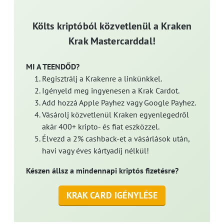
Költs kriptóból közvetlenül a Kraken
Krak Mastercarddal!
MI A TEENDŐD?
Regisztrálj a Krakenre a linkünkkel.
Igényeld meg ingyenesen a Krak Cardot.
Add hozzá Apple Payhez vagy Google Payhez.
Vásárolj közvetlenül Kraken egyenlegedről
akár 400+ kripto- és fiat eszközzel.
Élvezd a 2% cashback-et a vásárlások után,
havi vagy éves kártyadíj nélkül!
Készen állsz a mindennapi kriptós fizetésre?
KRAK CARD IGÉNYLÉSE