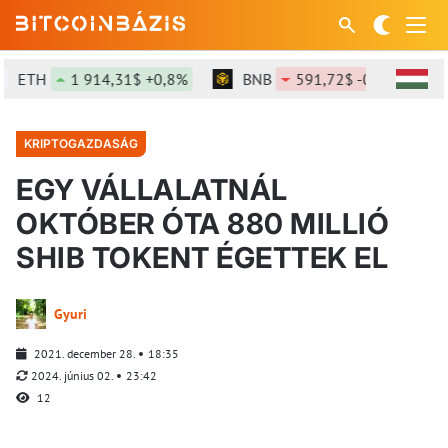
ETH
1 914,31$ +0,8%
BNB
591,72$ -0,3%
S
KRIPTOGAZDASÁG
EGY VÁLLALATNÁL
OKTÓBER ÓTA 880 MILLIÓ
SHIB TOKENT ÉGETTEK EL
Gyuri
2021. december 28.
18:35
2024. június 02.
23:42
12