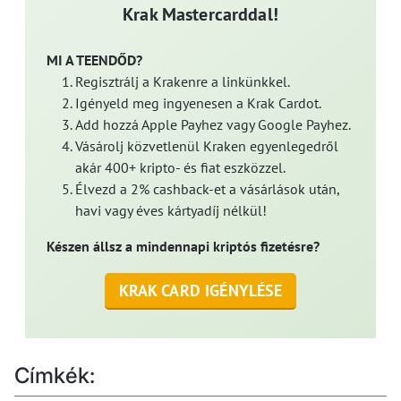
Krak Mastercarddal!
MI A TEENDŐD?
Regisztrálj a Krakenre a linkünkkel.
Igényeld meg ingyenesen a Krak Cardot.
Add hozzá Apple Payhez vagy Google Payhez.
Vásárolj közvetlenül Kraken egyenlegedről
akár 400+ kripto- és fiat eszközzel.
Élvezd a 2% cashback-et a vásárlások után,
havi vagy éves kártyadíj nélkül!
Készen állsz a mindennapi kriptós fizetésre?
KRAK CARD IGÉNYLÉSE
Címkék: