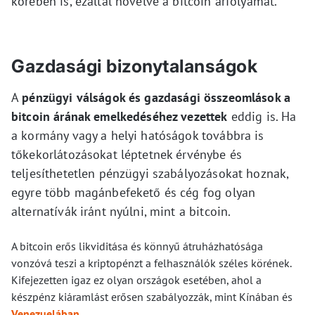
körében is, ezáltal növelve a bitcoin árfolyamát.
Gazdasági bizonytalanságok
A
pénzügyi válságok és gazdasági összeomlások a
bitcoin árának emelkedéséhez vezettek
eddig is. Ha
a kormány vagy a helyi hatóságok továbbra is
tőkekorlátozásokat léptetnek érvénybe és
teljesíthetetlen pénzügyi szabályozásokat hoznak,
egyre több magánbefekető és cég fog olyan
alternatívák iránt nyúlni, mint a bitcoin.
A bitcoin erős likviditása és könnyű átruházhatósága
vonzóvá teszi a kriptopénzt a felhasználók széles körének.
Kifejezetten igaz ez olyan országok esetében, ahol a
készpénz kiáramlást erősen szabályozzák, mint Kínában és
Venezuelában
.