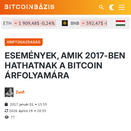
ETH
1 909,48$ -0,24%
BNB
592,47$ -0,02%
KRIPTOGAZDASÁG
ESEMÉNYEK, AMIK 2017-BEN
HATHATNAK A BITCOIN
ÁRFOLYAMÁRA
Zsófi
2017. január 01.
15:55
2026. április 29.
20:35
77