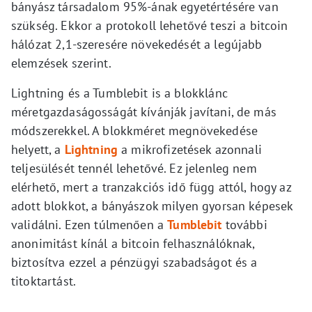
bányász társadalom 95%-ának egyetértésére van
szükség. Ekkor a protokoll lehetővé teszi a bitcoin
hálózat 2,1-szeresére növekedését a legújabb
elemzések szerint.
Lightning és a Tumblebit is a blokklánc
méretgazdaságosságát kívánják javítani, de más
módszerekkel. A blokkméret megnövekedése
helyett, a
Lightning
a mikrofizetések azonnali
teljesülését tennél lehetővé. Ez jelenleg nem
elérhető, mert a tranzakciós idő függ attól, hogy az
adott blokkot, a bányászok milyen gyorsan képesek
validálni. Ezen túlmenően a
Tumblebit
további
anonimitást kínál a bitcoin felhasználóknak,
biztosítva ezzel a pénzügyi szabadságot és a
titoktartást.