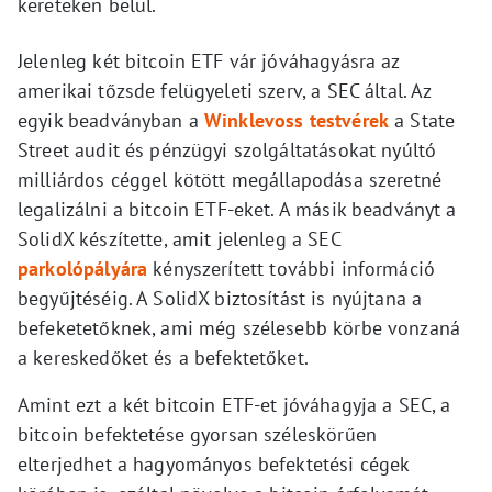
kereteken belül.
Jelenleg két bitcoin ETF vár jóváhagyásra az
amerikai tőzsde felügyeleti szerv, a SEC által. Az
egyik beadványban a
Winklevoss testvérek
a State
Street audit és pénzügyi szolgáltatásokat nyúltó
milliárdos céggel kötött megállapodása szeretné
legalizálni a bitcoin ETF-eket. A másik beadványt a
SolidX készítette, amit jelenleg a SEC
parkolópályára
kényszerített további információ
begyűjtéséig. A SolidX biztosítást is nyújtana a
befeketetőknek, ami még szélesebb körbe vonzaná
a kereskedőket és a befektetőket.
Amint ezt a két bitcoin ETF-et jóváhagyja a SEC, a
bitcoin befektetése gyorsan széleskörűen
elterjedhet a hagyományos befektetési cégek