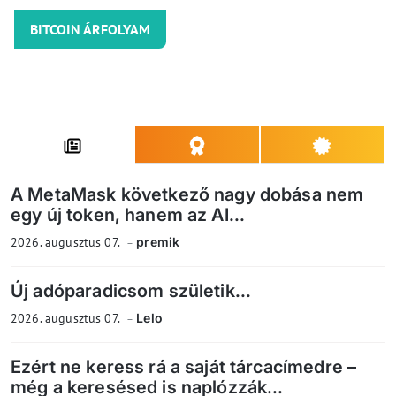
BITCOIN ÁRFOLYAM
A MetaMask következő nagy dobása nem
egy új token, hanem az AI...
2026. augusztus 07.
premik
Új adóparadicsom születik...
2026. augusztus 07.
Lelo
Ezért ne keress rá a saját tárcacímedre –
még a keresésed is naplózzák...