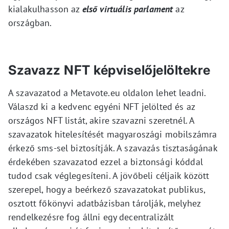
kialakulhasson az
első virtuális parlament
az
országban.
Szavazz NFT képviselőjelöltekre
A szavazatod a Metavote.eu oldalon lehet leadni.
Válaszd ki a kedvenc egyéni NFT jelölted és az
országos NFT listát, akire szavazni szeretnél. A
szavazatok hitelesítését magyaroszági mobilszámra
érkező sms-sel biztosítják. A szavazás tisztaságának
érdekében szavazatod ezzel a biztonsági kóddal
tudod csak véglegesíteni. A jövőbeli céljaik között
szerepel, hogy a beérkező szavazatokat publikus,
osztott főkönyvi adatbázisban tárolják, melyhez
rendelkezésre fog állni egy decentralizált