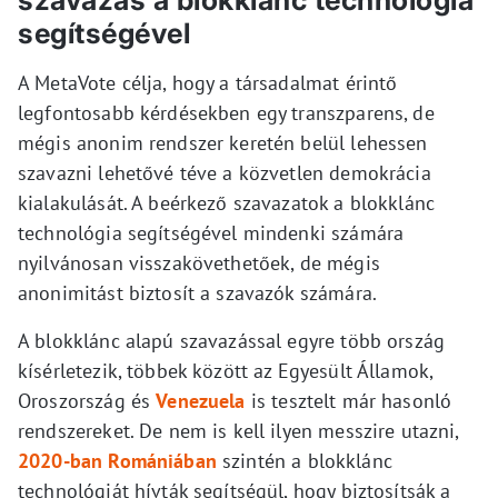
szavazás a blokklánc technológia
segítségével
A MetaVote célja, hogy a társadalmat érintő
legfontosabb kérdésekben egy transzparens, de
mégis anonim rendszer keretén belül lehessen
szavazni lehetővé téve a közvetlen demokrácia
kialakulását. A beérkező szavazatok a blokklánc
technológia segítségével mindenki számára
nyilvánosan visszakövethetőek, de mégis
anonimitást biztosít a szavazók számára.
A blokklánc alapú szavazással egyre több ország
kísérletezik, többek között az Egyesült Államok,
Oroszország és
Venezuela
is tesztelt már hasonló
rendszereket. De nem is kell ilyen messzire utazni,
2020-ban Romániában
szintén a blokklánc
technológiát hívták segítségül, hogy biztosítsák a