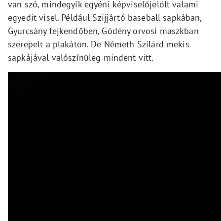
van szó, mindegyik egyéni képviselőjelölt valami
egyedit visel. Például Szijjártó baseball sapkában,
Gyurcsány fejkendőben, Gödény orvosi maszkban
szerepelt a plakáton. De Németh Szilárd mekis
sapkájával valószínűleg mindent vitt.