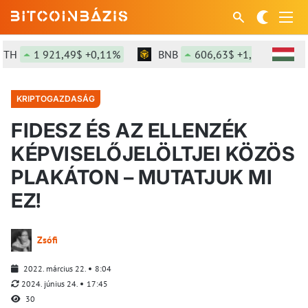
1 921,49$ +0,11%
BNB
606,63$ +1,33%
SOL
KRIPTOGAZDASÁG
FIDESZ ÉS AZ ELLENZÉK
KÉPVISELŐJELÖLTJEI KÖZÖS
PLAKÁTON – MUTATJUK MI
EZ!
Zsófi
2022. március 22.
8:04
2024. június 24.
17:45
30