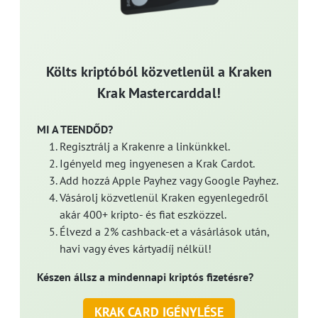
Költs kriptóból közvetlenül a Kraken
Krak Mastercarddal!
MI A TEENDŐD?
Regisztrálj a Krakenre a linkünkkel.
Igényeld meg ingyenesen a Krak Cardot.
Add hozzá Apple Payhez vagy Google Payhez.
Vásárolj közvetlenül Kraken egyenlegedről
akár 400+ kripto- és fiat eszközzel.
Élvezd a 2% cashback-et a vásárlások után,
havi vagy éves kártyadíj nélkül!
Készen állsz a mindennapi kriptós fizetésre?
KRAK CARD IGÉNYLÉSE