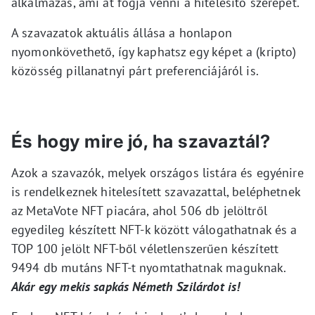
alkalmazás, ami át fogja venni a hitelesítő szerepét.
A szavazatok aktuális állása a honlapon
nyomonkövethető, így kaphatsz egy képet a (kripto)
közösség pillanatnyi párt preferenciájáról is.
És hogy mire jó, ha szavaztál?
Azok a szavazók, melyek országos listára és egyénire
is rendelkeznek hitelesített szavazattal, beléphetnek
az MetaVote NFT piacára, ahol 506 db jelöltről
egyedileg készített NFT-k között válogathatnak és a
TOP 100 jelölt NFT-ből véletlenszerűen készített
9494 db mutáns NFT-t nyomtathatnak maguknak.
Akár egy mekis sapkás Németh Szilárdot is!