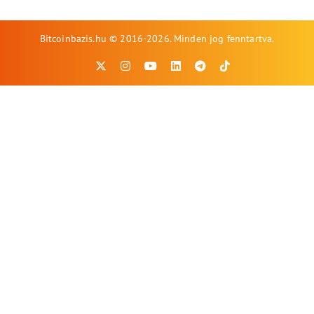
Bitcoinbazis.hu © 2016-2026. Minden jog fenntartva.