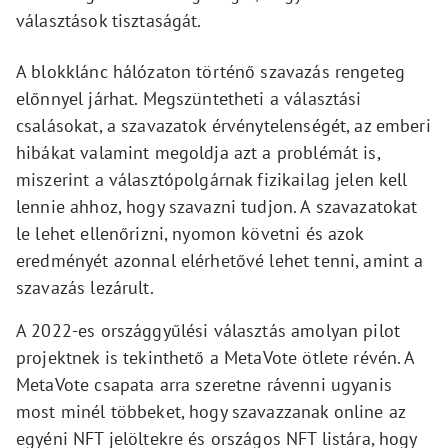
választások tisztaságát.
A blokklánc hálózaton történő szavazás rengeteg
előnnyel járhat. Megszüntetheti a választási
csalásokat, a szavazatok érvénytelenségét, az emberi
hibákat valamint megoldja azt a problémát is,
miszerint a választópolgárnak fizikailag jelen kell
lennie ahhoz, hogy szavazni tudjon. A szavazatokat
le lehet ellenőrizni, nyomon követni és azok
eredményét azonnal elérhetővé lehet tenni, amint a
szavazás lezárult.
A 2022-es országgyűlési választás amolyan pilot
projektnek is tekinthető a MetaVote ötlete révén. A
MetaVote csapata arra szeretne rávenni ugyanis
most minél többeket, hogy szavazzanak online az
egyéni NFT jelöltekre és országos NFT listára, hogy