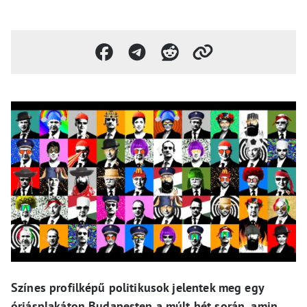
Színes profilképű politikusok jelentek meg egy
óriásplakáton Budapesten a múlt hét során, amin