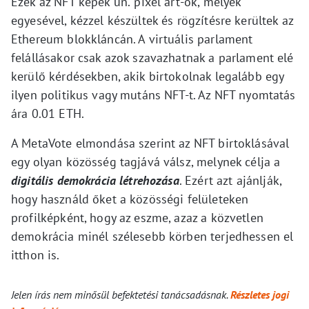
Ezek az NFT képek ún. ‘pixel art’-ok, melyek
egyesével, kézzel készültek és rögzítésre kerültek az
Ethereum blokkláncán. A virtuális parlament
felállásakor csak azok szavazhatnak a parlament elé
kerülő kérdésekben, akik birtokolnak legalább egy
ilyen politikus vagy mutáns NFT-t. Az NFT nyomtatás
ára 0.01 ETH.
A MetaVote elmondása szerint az NFT birtoklásával
egy olyan közösség tagjává válsz, melynek célja a
digitális demokrácia létrehozása
. Ezért azt ajánlják,
hogy használd őket a közösségi felületeken
profilképként, hogy az eszme, azaz a közvetlen
demokrácia minél szélesebb körben terjedhessen el
itthon is.
Jelen írás nem minősül befektetési tanácsadásnak.
Részletes jogi