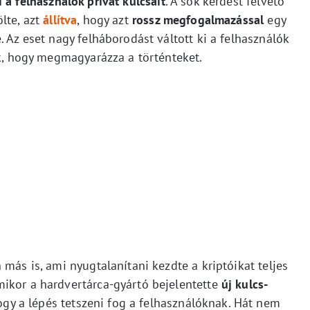
 a felhasználók privát kulcsait
. A sok kérdést felvető
lte, azt
állítva
, hogy azt
rossz megfogalmazással
egy
. Az eset nagy felháborodást váltott ki a felhasználók
ik, hogy megmagyarázza a történteket.
más is, ami nyugtalanítani kezdte a kriptóikat teljes
ikor a hardvertárca-gyártó bejelentette
új kulcs-
ogy a lépés tetszeni fog a felhasználóknak. Hát nem