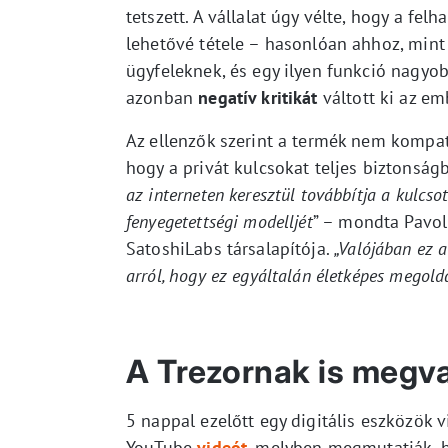
tetszett. A vállalat úgy vélte, hogy a fel
lehetővé tétele – hasonlóan ahhoz, mint e
ügyfeleknek, és egy ilyen funkció nagyob
azonban
negatív kritikát
váltott ki az em
Az ellenzők szerint a termék nem kompati
hogy a privát kulcsokat teljes biztonság
az interneten keresztül továbbítja a kulcs
fenyegetettségi modelljét
” – mondta Pavol
SatoshiLabs társalapítója.
„Valójában ez 
arról, hogy ez egyáltalán életképes megold
A Trezornak is megv
5 nappal ezelőtt egy digitális eszközök 
YouTube
videót
, melyben megmutatják, h