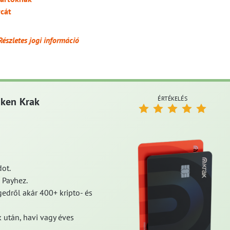
rcát
Részletes jogi információ
ÉRTÉKELÉS
aken Krak
ot.
 Payhez.
edről akár 400+ kripto- és
 után, havi vagy éves