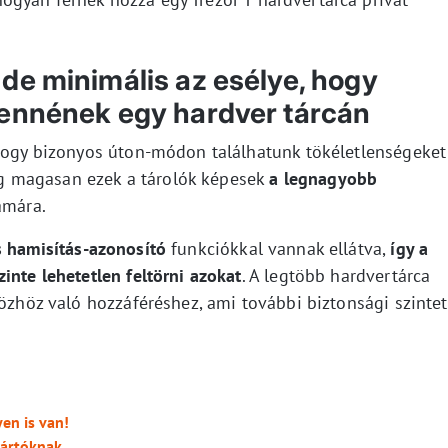
de minimális az esélye, hogy
lennének egy hardver tárcán
 hogy bizonyos úton-módon találhatunk tökéletlenségeket
 magasan ezek a tárolók képesek
a legnagyobb
ámára.
s hamisítás-azonosító
funkciókkal vannak ellátva,
így a
inte lehetetlen feltörni azokat
. A legtöbb hardvertárca
közhöz való hozzáféréshez, ami további biztonsági szintet
en is van!
yártóknak