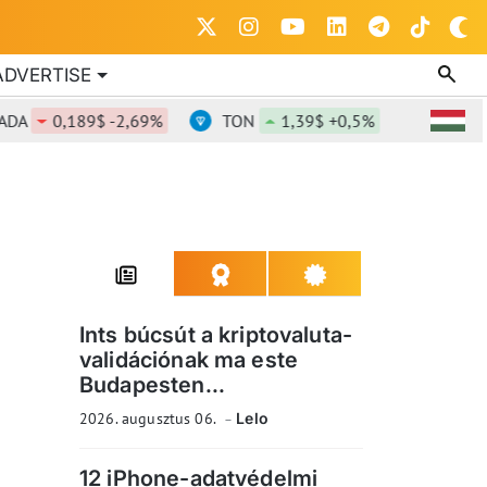
ADVERTISE
0,189$ -2,69%
TON
1,39$ +0,5%
DOT
0,83
Ints búcsút a kriptovaluta-
validációnak ma este
Budapesten...
2026. augusztus 06.
Lelo
12 iPhone-adatvédelmi