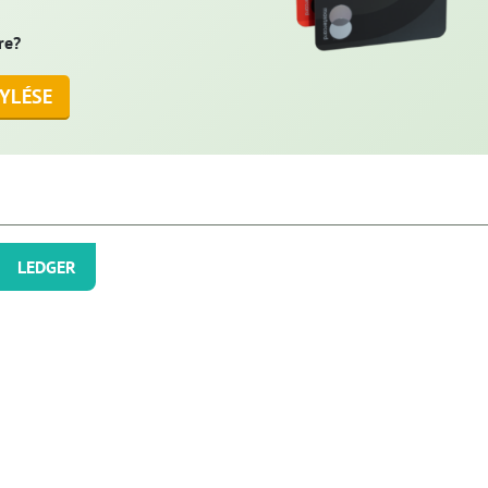
re?
YLÉSE
LEDGER