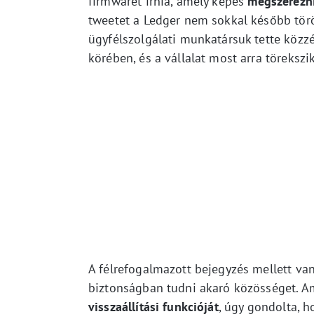
firmwaret írnia, amely képes
megszerezni
tweetet a Ledger nem sokkal később törö
ügyfélszolgálati munkatársuk tette közzé
körében, és a vállalat most arra töreksz
A félrefogalmazott bejegyzés mellett van 
biztonságban tudni akaró közösséget. Am
visszaállítási funkcióját
, úgy gondolta, h