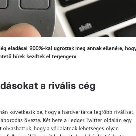
cég eladásai 900%-kal ugrottak meg annak ellenére, hog
tető hírek kezdtek el terjengeni.
ásokat a rivális cég
n következik be, hogy a hardvertárca legfőbb riválisát,
háborodás övezte. Két hete a Ledger Twitter oldalán egy
t olvashattuk, hogy a vállalatnak lehetséges olyan