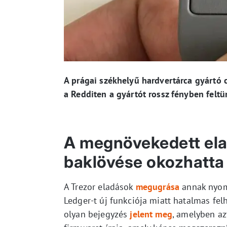
A prágai székhelyű hardvertárca gyártó 
a Redditen a gyártót rossz fényben feltün
A megnövekedett elad
baklövése okozhatta
A Trezor eladások
megugrása
annak nyomá
Ledger-t új funkciója miatt hatalmas fel
olyan bejegyzés
jelent meg
, amelyben az