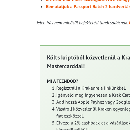
Bemutatjuk a Passport Batch 2 hardvertá
Jelen írás nem minősül befektetési tanácsadásnak.
Költs kriptóból közvetlenül a Kr
Mastercarddal!
MI A TEENDŐD?
Regisztrálj a Krakenre a linkünkkel.
Igényeld meg ingyenesen a Krak Card
Add hozzá Apple Payhez vagy Google
Vásárolj közvetlenül Kraken egyenleg
fiat eszközzel.
Élvezd a 2% cashback-et a vásárlások
kártyadíj nélkül!