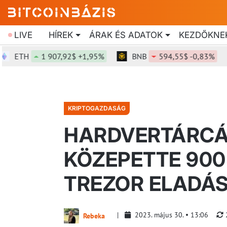
LIVE
HÍREK
ÁRAK ÉS ADATOK
KEZDŐKNE
ETH
1 907,92$ +1,95%
BNB
594,55$ -0,83%
KRIPTOGAZDASÁG
HARDVERTÁRCÁ
KÖZEPETTE 900
TREZOR ELADÁS
2023. május 30.
13:06
Rebeka