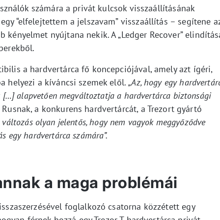
használók számára a privát kulcsok visszaállításának
gy “elfelejtettem a jelszavam” visszaállítás – segítene a
b kényelmet nyújtana nekik. A „Ledger Recover” elindítás
berekből.
bilis a hardvertárca fő koncepciójával, amely azt ígéri,
ba helyezi a kíváncsi szemek elől.
„Az, hogy egy hardvertár
ot […] alapvetően megváltoztatja a hardvertárca biztonsági
 Rusnak, a konkurens hardvertárcát, a Trezort gyártó
a változás olyan jelentős, hogy nem vagyok meggyőződve
ás egy hardvertárca számára”.
annak a maga problémái
visszaszerzésével foglalkozó csatorna közzétett egy
ogyan férnek hozzá egy Trezor T hardvertárca privát