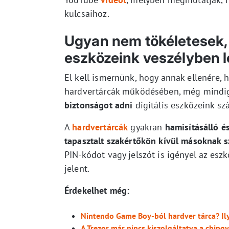
kulcsaihoz.
Ugyan nem tökéletesek, 
eszközeink veszélyben 
El kell ismernünk, hogy annak ellenére,
hardvertárcák működésében, még mindig
biztonságot adni
digitális eszközeink sz
A
hardvertárcák
gyakran
hamisításálló é
tapasztalt szakértőkön kívül másoknak sz
PIN-kódot vagy jelszót is igényel az esz
jelent.
Érdekelhet még:
Nintendo Game Boy-ból hardver tárca? Ily
A Trezor már nincs kiszolgáltatva a chipg