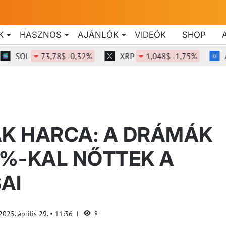
K
HASZNOS
AJÁNLÓK
VIDEÓK
SHOP
SOL
73,78$ -0,32%
XRP
1,048$ -1,75%
ADA
K HARCA: A DRÁMÁK
%-KAL NŐTTEK A
AI
2025. április 29.
11:36
9