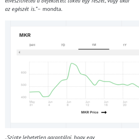
elveszítheted a befektetett tőkéd egy részét, vagy akár
az egészét is.”
– mondta.
„Szinte lehetetlen garantálni, hogy egy