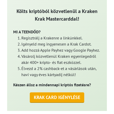
Költs kriptóból közvetlenül a Kraken
Krak Mastercarddal!
MI A TEENDŐD?
Regisztrálj a Krakenre a linkünkkel.
Igényeld meg ingyenesen a Krak Cardot.
Add hozzá Apple Payhez vagy Google Payhez.
Vásárolj közvetlenül Kraken egyenlegedről
akár 400+ kripto- és fiat eszközzel.
Élvezd a 2% cashback-et a vásárlások után,
havi vagy éves kártyadíj nélkül!
Készen állsz a mindennapi kriptós fizetésre?
KRAK CARD IGÉNYLÉSE