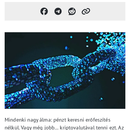
Mindenki nagy álma: pénzt keresni erőfeszítés
nélkül. Vagy még jobb… kriptovalutával tenni ezt. Az