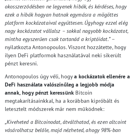
okosszerződésben ne legyenek hibák, és kérdéses, hogy
ezek a hibák hogyan hatnak egymásra a mögöttes
platform kockázataival együttesen. Úgyhogy ezzel elég
nagy kockázatot vállalsz – sokkal nagyobb kockázatot,
mintha egyszerűen csak tartanád a kriptóidat.”
–
nyilatkozta Antonopoulos. Viszont hozzátette, hogy
ilyen DeFi platformok használatával neki sikerült
pénzt keresni.
Antonopoulos úgy véli, hogy
a kockázatok ellenére a
DeFi használata valószínűleg a legjobb módja
annak, hogy pénzt keressünk
Bitcoin
megtakarításainkkal, ha a korábban kipróbált és
letesztelt módszerek már nem működnek:
„Kiveheted a Bitcoinodat, átválthatod, és ezen altcoint
vásárolhatsz belőle, majd nézheted, ahogy 98%-ban