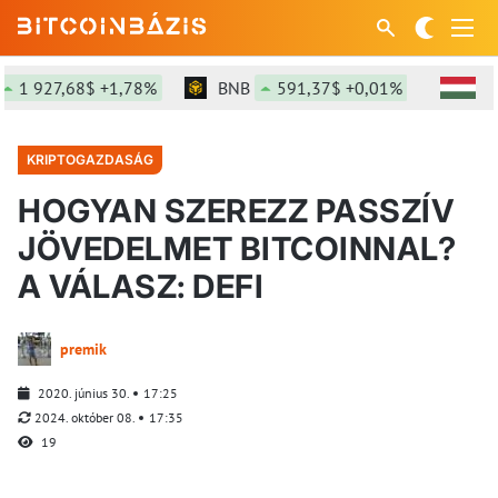
 927,68$ +1,78%
BNB
591,37$ +0,01%
SOL
7
KRIPTOGAZDASÁG
HOGYAN SZEREZZ PASSZÍV
JÖVEDELMET BITCOINNAL?
A VÁLASZ: DEFI
premik
2020. június 30.
17:25
2024. október 08.
17:35
19