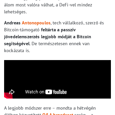
álom most valóra válhat, a DeFi-vel mindez
lehetséges.
Andreas
Antonopoulos
, tech vállalkozó, szerző és
Bitcoin-támogató
feltárta a passzív
jövedelemszerzés legjobb módját a Bitcoin
segítségével
. De természetesen ennek van
kockázata is.
A legjobb módszer erre – mondta a hétvégén
élőben közvetített
Q&A broadcast
során – a