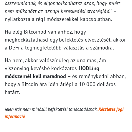
összeomlanak, és elgondolkodhatsz azon, hogy miért
nem működött az aznapi kereskedési stratégiád.”
–
nyilatkozta a régi módszerekkel kapcsolatban.
Ha elég Bitcoinod van ahhoz, hogy
megkockáztathasd egy befektetés elvesztését, akkor
a DeFi a legmegfelelőbb választás a számodra.
Ha nem, akkor valószínűleg az unalmas, ám
viszonylag kevésbé kockázatos
HODLing
módszernél kell maradnod
– és reménykedni abban,
hogy a Bitcoin ára idén átlépi a 10 000 dolláros
határt.
Jelen írás nem minősül befektetési tanácsadásnak.
Részletes jogi
információ