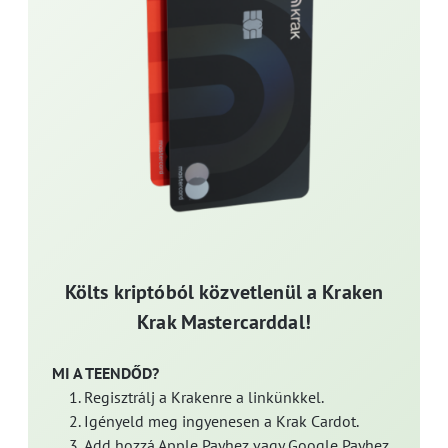
Költs kriptóból közvetlenül a Kraken
Krak Mastercarddal!
MI A TEENDŐD?
Regisztrálj a Krakenre a linkünkkel.
Igényeld meg ingyenesen a Krak Cardot.
Add hozzá Apple Payhez vagy Google Payhez.