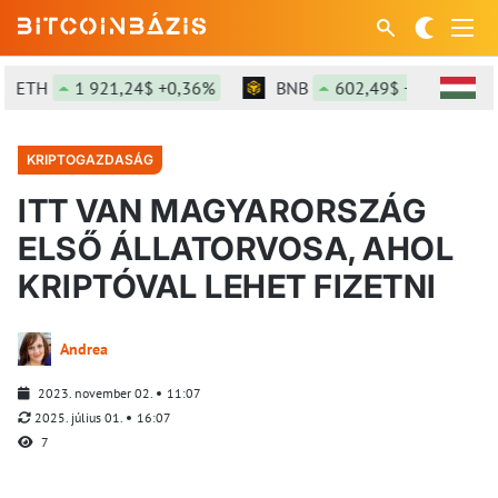
ETH
1 921,24$ +0,36%
BNB
602,49$ +1,47%
KRIPTOGAZDASÁG
ITT VAN MAGYARORSZÁG
ELSŐ ÁLLATORVOSA, AHOL
KRIPTÓVAL LEHET FIZETNI
Andrea
2023. november 02.
11:07
2025. július 01.
16:07
7