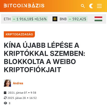
ETH
1 916,18$ +0,56%
BNB
592,42$ +0,09%
KRIPTOGAZDASÁG
KÍNA ÚJABB LÉPÉSE A
KRIPTÓKKAL SZEMBEN:
BLOKKOLTA A WEIBO
KRIPTOFIÓKJAIT
Andrea
2021. június 07.
9:38
2025. július 28.
16:52
8