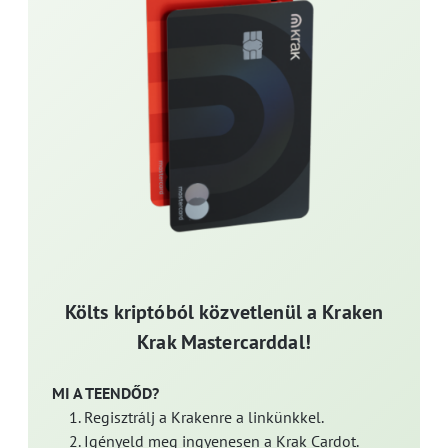
Költs kriptóból közvetlenül a Kraken
Krak Mastercarddal!
MI A TEENDŐD?
Regisztrálj a Krakenre a linkünkkel.
Igényeld meg ingyenesen a Krak Cardot.