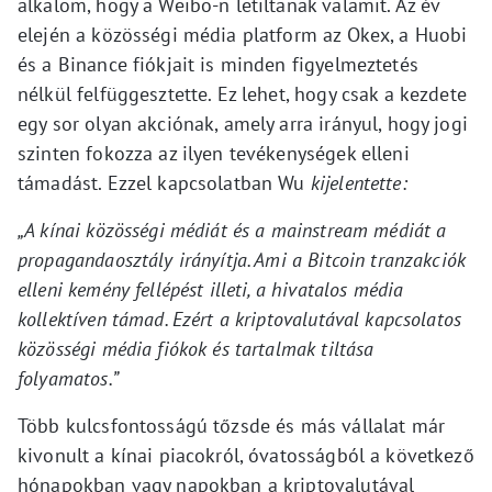
alkalom, hogy a Weibo-n letiltanak valamit. Az év
elején a közösségi média platform az Okex, a Huobi
és a Binance fiókjait is minden figyelmeztetés
nélkül felfüggesztette. Ez lehet, hogy csak a kezdete
egy sor olyan akciónak, amely arra irányul, hogy jogi
szinten fokozza az ilyen tevékenységek elleni
támadást. Ezzel kapcsolatban Wu
kijelentette:
„A kínai közösségi médiát és a mainstream médiát a
propagandaosztály irányítja. Ami a Bitcoin tranzakciók
elleni kemény fellépést illeti, a hivatalos média
kollektíven támad. Ezért a kriptovalutával kapcsolatos
közösségi média fiókok és tartalmak tiltása
folyamatos.”
Több kulcsfontosságú tőzsde és más vállalat már
kivonult a kínai piacokról, óvatosságból a következő
hónapokban vagy napokban a kriptovalutával