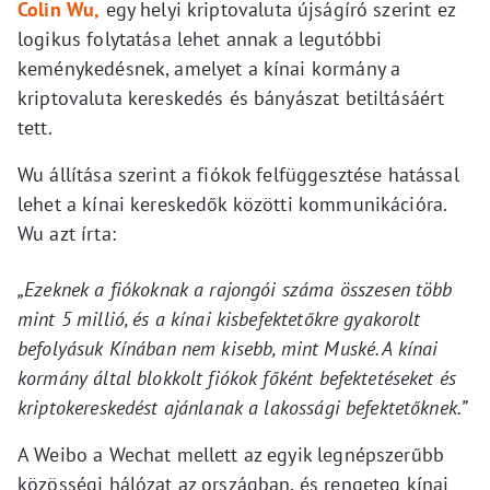
Colin Wu,
egy helyi kriptovaluta újságíró szerint ez
logikus folytatása lehet annak a legutóbbi
keménykedésnek, amelyet a kínai kormány a
kriptovaluta kereskedés és bányászat betiltásáért
tett.
Wu állítása szerint a fiókok felfüggesztése hatással
lehet a kínai kereskedők közötti kommunikációra.
Wu azt írta:
„Ezeknek a fiókoknak a rajongói száma összesen több
mint 5 millió, és a kínai kisbefektetőkre gyakorolt
befolyásuk Kínában nem kisebb, mint Muské. A kínai
kormány által blokkolt fiókok főként befektetéseket és
kriptokereskedést ajánlanak a lakossági befektetőknek.”
A Weibo a Wechat mellett az egyik legnépszerűbb
közösségi hálózat az országban, és rengeteg kínai