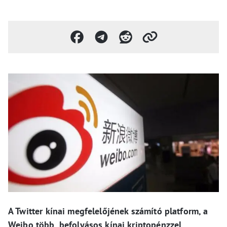
A Twitter kínai megfelelőjének számító platform, a
Weibo több, befolyásos kínai kriptopénzzel