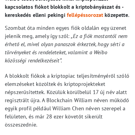
kapcsolatos fiókot blokkolt a kriptobányászat és -
kereskedés elleni pekingi
fellépéssorozat
közepette.
Szombat óta minden egyes fiók oldalán egy üzenet
jelenik meg, amely így szól:
„Ez a fiók mostantól nem
érhető el, mivel olyan panaszok érkeztek, hogy sérti a
törvényeket és rendeleteket, valamint a Weibo
közösségi rendelkezéseit”.
A blokkolt fiókok a kriptopiac teljesítményéről szóló
elemzéseket közöltek és kriptoprojekteket
népszerűsítettek. Közülük körülbelül 17 új név alatt
regisztrált újra. A Blockchain William néven működő
egyik profil például William Chen néven szerepel a
felületen, és már 28 ezer követőt sikerült
összeszednie.