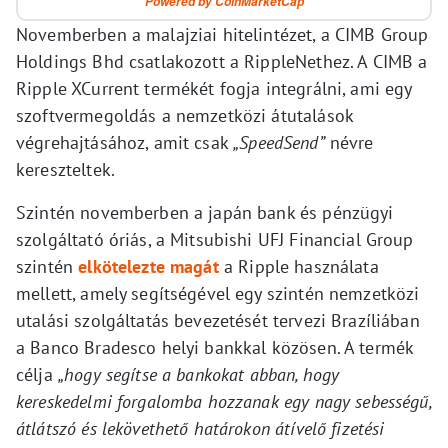
Powered by CoinMarketCap
Novemberben a malajziai hitelintézet, a CIMB Group
Holdings Bhd csatlakozott a RippleNethez. A CIMB a
Ripple XCurrent termékét fogja integrálni, ami egy
szoftvermegoldás a nemzetközi átutalások
végrehajtásához, amit csak
„SpeedSend”
névre
kereszteltek.
Szintén novemberben a japán bank és pénzügyi
szolgáltató óriás, a Mitsubishi UFJ Financial Group
szintén
elkötelezte magát
a Ripple használata
mellett, amely segítségével egy szintén nemzetközi
utalási szolgáltatás bevezetését tervezi Brazíliában
a Banco Bradesco helyi bankkal közösen. A termék
célja
„hogy segítse a bankokat abban, hogy
kereskedelmi forgalomba hozzanak egy nagy sebességű,
átlátszó és lekövethető határokon átívelő fizetési