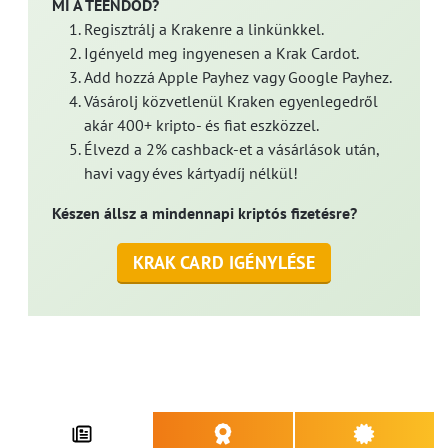
MI A TEENDŐD?
Regisztrálj a Krakenre a linkünkkel.
Igényeld meg ingyenesen a Krak Cardot.
Add hozzá Apple Payhez vagy Google Payhez.
Vásárolj közvetlenül Kraken egyenlegedről
akár 400+ kripto- és fiat eszközzel.
Élvezd a 2% cashback-et a vásárlások után,
havi vagy éves kártyadíj nélkül!
Készen állsz a mindennapi kriptós fizetésre?
KRAK CARD IGÉNYLÉSE