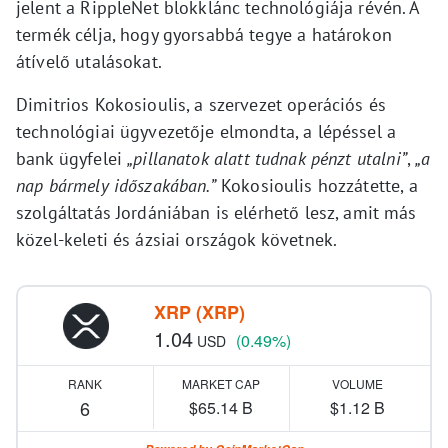
jelent a RippleNet blokklánc technológiája révén. A
termék célja, hogy gyorsabbá tegye a határokon
átívelő utalásokat.
Dimitrios Kokosioulis, a szervezet operációs és
technológiai ügyvezetője elmondta, a lépéssel a
bank ügyfelei
„pillanatok alatt tudnak pénzt utalni”
,
„a
nap bármely időszakában.”
Kokosioulis hozzátette, a
szolgáltatás Jordániában is elérhető lesz, amit más
közel-keleti és ázsiai országok követnek.
XRP (XRP)
1.04
(0.49%)
USD
RANK
MARKET CAP
VOLUME
6
$65.14 B
$1.12 B