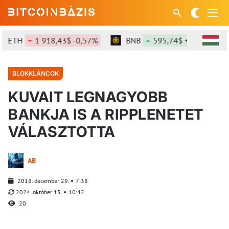
TH
1 918,43$ -0,57%
BNB
595,74$ +0,66%
BLOKKLÁNCOK
KUVAIT LEGNAGYOBB
BANKJA IS A RIPPLENETET
VÁLASZTOTTA
AB
2018. december 29.
7:38
2024. október 15.
10:42
20