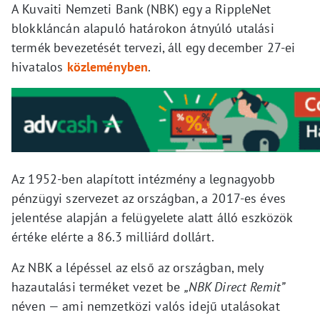
A Kuvaiti Nemzeti Bank (NBK) egy a RippleNet
blokkláncán alapuló határokon átnyúló utalási
termék bevezetését tervezi, áll egy december 27-ei
hivatalos
közleményben
.
Az 1952-ben alapított intézmény a legnagyobb
pénzügyi szervezet az országban, a 2017-es éves
jelentése alapján a felügyelete alatt álló eszközök
értéke elérte a 86.3 milliárd dollárt.
Az NBK a lépéssel az első az országban, mely
hazautalási terméket vezet be
„NBK Direct Remit”
néven — ami nemzetközi valós idejű utalásokat