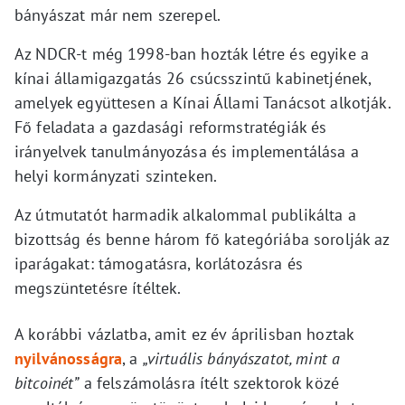
bányászat már nem szerepel.
Az NDCR-t még 1998-ban hozták létre és egyike a
kínai államigazgatás 26 csúcsszintű kabinetjének,
amelyek együttesen a Kínai Állami Tanácsot alkotják.
Fő feladata a gazdasági reformstratégiák és
irányelvek tanulmányozása és implementálása a
helyi kormányzati szinteken.
Az útmutatót harmadik alkalommal publikálta a
bizottság és benne három fő kategóriába sorolják az
iparágakat: támogatásra, korlátozásra és
megszüntetésre ítéltek.
A korábbi vázlatba, amit ez év áprilisban hoztak
nyilvánosságra
, a
„virtuális bányászatot, mint a
bitcoinét”
a felszámolásra ítélt szektorok közé