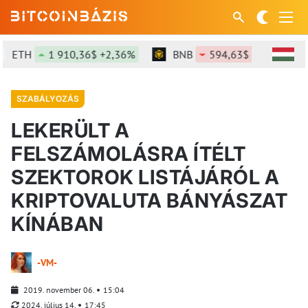
ETH
1 910,36$ +2,36%
BNB
594,63$ -0,98%
SZABÁLYOZÁS
LEKERÜLT A
FELSZÁMOLÁSRA ÍTÉLT
SZEKTOROK LISTÁJÁRÓL A
KRIPTOVALUTA BÁNYÁSZAT
KÍNÁBAN
-VM-
2019. november 06.
15:04
2024. július 14.
17:45