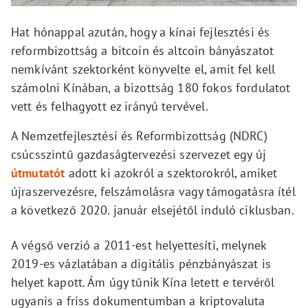
Hat hónappal azután, hogy a kínai fejlesztési és
reformbizottság a bitcoin és altcoin bányászatot
nemkívánt szektorként könyvelte el, amit fel kell
számolni Kínában, a bizottság 180 fokos fordulatot
vett és felhagyott ez irányú tervével.
A Nemzetfejlesztési és Reformbizottság (NDRC)
csúcsszintű gazdaságtervezési szervezet egy új
útmutatót
adott ki azokról a szektorokról, amiket
újraszervezésre, felszámolásra vagy támogatásra ítél
a következő 2020. január elsejétől induló ciklusban.
A végső verzió a 2011-est helyettesíti, melynek
2019-es vázlatában a digitális pénzbányászat is
helyet kapott. Ám úgy tűnik Kína letett e tervéről
ugyanis a friss dokumentumban a kriptovaluta