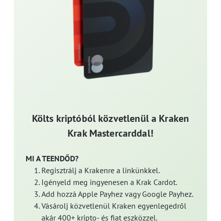
Költs kriptóból közvetlenül a Kraken
Krak Mastercarddal!
MI A TEENDŐD?
Regisztrálj a Krakenre a linkünkkel.
Igényeld meg ingyenesen a Krak Cardot.
Add hozzá Apple Payhez vagy Google Payhez.
Vásárolj közvetlenül Kraken egyenlegedről
akár 400+ kripto- és fiat eszközzel.