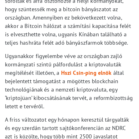
sorolták és arra ösztönözte a helyi kormányokat,
hogy szüntessék meg a bitcoin bányászatot az
országban. Amennyiben ez bekövetkezett volna,
akkor a Bitcoin hálózat a számítási kapacitása felét
is elveszthette volna, ugyanis Kínában található a
teljes hashráta felét adó bányászfarmok többsége.
Ugyanakkor figyelembe véve az országban zajló
kormányzati szintű pálfordulást a kriptovaluták
megítélését illetően, a
Hszi Csin-ping elnök
által
bejelentett támogatást a mögöttes blockchain
technológiának és a nemzeti kriptovaluta, egy
‘kriptojüan’ kibocsátásának tervét, a reformbizottság
letett e tervéről.
A friss változatot egy hónapon keresztül tárgyalták
és egy szerdán tartott sajtókonferencián az NDRC
azt is közölte, hogy több mint 2500 javaslatot