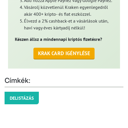
Add hozzá Apple Payhez vagy Google Payhez.
Vásárolj közvetlenül Kraken egyenlegedről
akár 400+ kripto- és fiat eszközzel.
Élvezd a 2% cashback-et a vásárlások után,
havi vagy éves kártyadíj nélkül!
Készen állsz a mindennapi kriptós fizetésre?
KRAK CARD IGÉNYLÉSE
Címkék:
DELISTÁZÁS