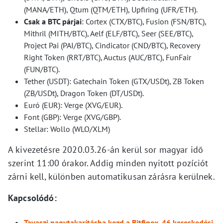
(MANA/ETH), Qtum (QTM/ETH), Upfiring (UFR/ETH).
Csak a BTC párjai
: Cortex (CTX/BTC), Fusion (FSN/BTC),
Mithril (MITH/BTC), Aelf (ELF/BTC), Seer (SEE/BTC),
Project Pai (PAI/BTC), Cindicator (CND/BTC), Recovery
Right Token (RRT/BTC), Auctus (AUC/BTC), FunFair
(FUN/BTC).
Tether (USDT): Gatechain Token (GTX/USDt), ZB Token
(ZB/USDt), Dragon Token (DT/USDt).
Euró (EUR): Verge (XVG/EUR).
Font (GBP): Verge (XVG/GBP).
Stellar: Wollo (WLO/XLM)
A kivezetésre 2020.03.26-án kerül sor magyar idő
szerint 11:00 órakor. Addig minden nyitott pozíciót
zárni kell, különben automatikusan zárásra kerülnek.
Kapcsolódó:
Tavaszi nagytakarításba kezd a Bitfinex, 46 kereskedési