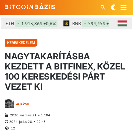
ETH
1 913,86$ +0,6%
BNB
594,45$ +1,36%
KERESKEDELEM
NAGYTAKARÍTÁSBA
KEZDETT A BITFINEX, KÖZEL
100 KERESKEDÉSI PÁRT
VEZET KI
zsistvan
2020. március 21.
17:04
2024. július 28.
22:45
12