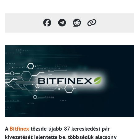
A
Bitfinex
tőzsde újabb 87 kereskedési pár
kivezetését jelentette be, többségük alacsony