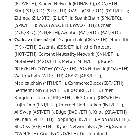
(POY/ETH); Raiden Network (RDN/BTC), (RDN/ETH);
Storj (STJ/BTC), (STJ/ETH); QASH (QSH/BTC), (QSH/ETH);
Zillinqa (ZIL/BTC), (ZIL/ETH); SpankChain (SPK/BTC),
(SPK/ETH); WAX (WAX/BTC), (WAX/ETH); 0chain
(ZCN/BTC), (ZCN/ETH); Aventus (AVT/BTC), (AVT/BTC).
Csak az ether párjai:
Dragonchain (DRN/ETH), Monolith
(TKN/ETH), Essentia (ESS/ETH), Hydro Protocol
(HOT/ETH), Content Neutrality Network (CNN/ETH),
MobileGO (MGO/ETH), Melon (MLN/ETH), Rate3
(RTE/ETH), YOYOW (YYW/ETH), POA Network (POA/ETH),
Waltonchain (WTC/ETH), ABYSS (ABS/ETH),
Medicalchain (MTN/ETH), CommerceBlock (CBT/ETH),
Sentient Coin (SEN/ETH), iExec (RLC/ETH), Ether
Kingdoms Token (IMP/ETH), ORS Group (ORS/ETH),
Enjin Coin (ENJ/ETH), Internet Node Token (INT/ETH),
AirSwap (AST/ETH), Edge (DADI/ETH), Xriba (XRA/ETH),
VeChain (VET/ETH), Loopring (LRC/ETH), Aion (AIO/ETH),
BLOCKv (VEE/ETH), , Kyber Network (KNC/ETH), Swarm
(SWM/ETH), Gnosis (GNO/ETH), Decentraland