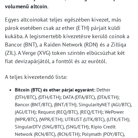
volumenű altcoin.
Egyes altcoinokat teljes egészében kivezet, más
párok esetében csak az ether (ETH) párjait küldi
kukába. A legismertebb kivezetésre kerülő coinok a
Bancor (BNT), a Raiden Network (RDN) és a Zilliqa
(ZIL). A Verge (XVG) token szintén elbúcsúzhat két
fiat devizapárjától, a fonttól és az eurótól.
A teljes kivezetendő lista:
Bitcoin (BTC) és ether párjai egyaránt:
Dether
(DTH/BTC), (DTH/ETH); DATA (DTA/BTC), (DTA/ETH);
Bancor (BNT/BTC), (BNT/ETH); SingularityNET (AGI/BTC),
(AGI/ETH); Request (REQ/BTC), (REQ/ETH); WePower
(WPR/BTC), (WPR/ETH); UTRUST (UTK/BTC), (UTK/ETH);
SingularDTV (SNG/BTC), (SNG/ETH); Ripio Credit
Network (RCN/BTC), (RCN/ETH); Polymath (POY/BTC),