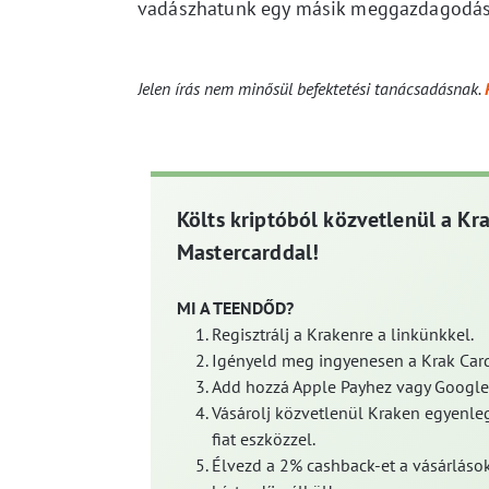
vadászhatunk egy másik meggazdagodást í
Jelen írás nem minősül befektetési tanácsadásnak.
Költs kriptóból közvetlenül a Kr
Mastercarddal!
MI A TEENDŐD?
Regisztrálj a Krakenre a linkünkkel.
Igényeld meg ingyenesen a Krak Card
Add hozzá Apple Payhez vagy Google
Vásárolj közvetlenül Kraken egyenleg
fiat eszközzel.
Élvezd a 2% cashback-et a vásárlások