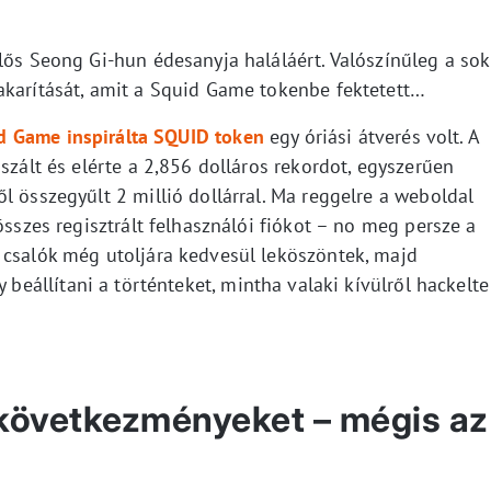
lős Seong Gi-hun édesanyja haláláért. Valószínűleg a sok
akarítását, amit a Squid Game tokenbe fektetett…
 Game inspirálta SQUID token
egy óriási átverés volt. A
szált és elérte a 2,856 dolláros rekordot, egyszerűen
l összegyűlt 2 millió dollárral. Ma reggelre a weboldal
összes regisztrált felhasználói fiókot – no meg persze a
 csalók még utoljára kedvesül leköszöntek, majd
 beállítani a történteket, mintha valaki kívülről hackelte
 következményeket – mégis az