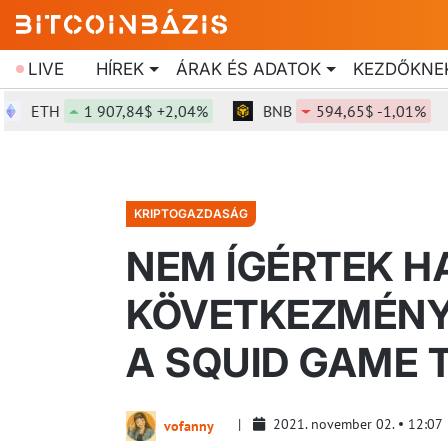
LIVE
HÍREK
ÁRAK ÉS ADATOK
KEZDŐKNE
ETH
1 907,84$ +2,04%
BNB
594,65$ -1,01%
KRIPTOGAZDASÁG
NEM ÍGÉRTEK H
KÖVETKEZMÉNYE
A SQUID GAME 
2021. november 02.
12:07
vofanny