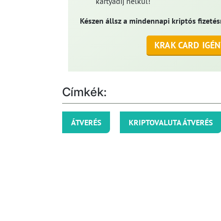
kártyadíj nélkül!
Készen állsz a mindennapi kriptós fizetés
KRAK CARD IGÉN
Címkék:
ÁTVERÉS
KRIPTOVALUTA ÁTVERÉS