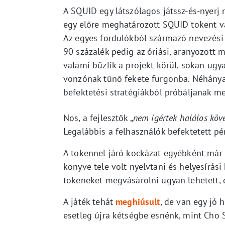
A SQUID egy látszólagos játssz-és-nyerj m
egy előre meghatározott SQUID tokent v
Az egyes fordulókból származó nevezési d
90 százalék pedig az óriási, aranyozott 
valami bűzlik a projekt körül, sokan ugy
vonzónak tűnő fekete furgonba. Néhánya
befektetési stratégiákból próbáljanak 
Nos, a fejlesztők „
nem ígértek halálos köv
Legalábbis a felhasználók befektetett p
A tokennel járó kockázat egyébként már a
könyve tele volt nyelvtani és helyesírás
tokeneket megvásárolni ugyan lehetett, 
A játék tehát
meghiúsult
, de van egy jó 
esetleg újra kétségbe esnénk, mint Cho