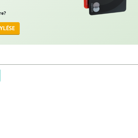
re?
YLÉSE