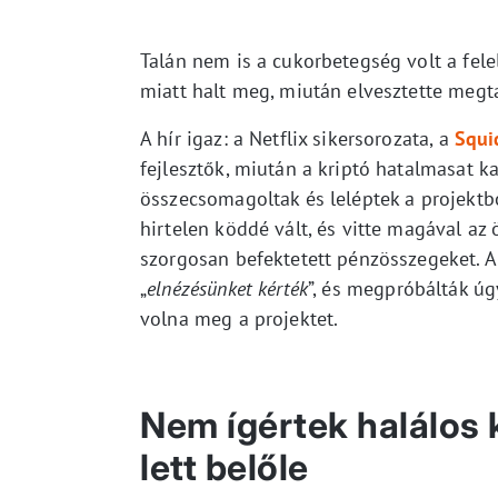
Talán nem is a cukorbetegség volt a fele
miatt halt meg, miután elvesztette megt
A hír igaz: a Netflix sikersorozata, a
Squid
fejlesztők, miután a kriptó hatalmasat ka
összecsomagoltak és leléptek a projektbő
hirtelen köddé vált, és vitte magával az 
szorgosan befektetett pénzösszegeket. A
„
elnézésünket kérték
”, és megpróbálták úgy
volna meg a projektet.
Nem ígértek halálos
lett belőle