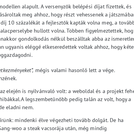
odellen alapult. A versenyzők belépési díjat fizettek, és
ásároltak meg ahhoz, hogy részt vehessenek a játszmába
íj 10 százalékát a fejlesztők kapták volna meg, a továb
malacperselybe hullott volna. Többen figyelmeztettek, hog
anakkor gondolkodás nélkül beszálltak abba az ismeretle
n ugyanis eléggé elkeseredettek voltak ahhoz, hogy kéte
meggazdagodni.
etkezményeket”,
mégis valami hasonló lett a vége.
énzének.
z elején is nyilvánvaló volt: a weboldal és a projekt feh
i hibákkal.A legszembetűnőbb pedig talán az volt, hogy a
de eladni nem.
hírünk: mindenki élve végezheti tovább dolgát. De ha
 Sang-woo a steak vacsorája után, még mindig