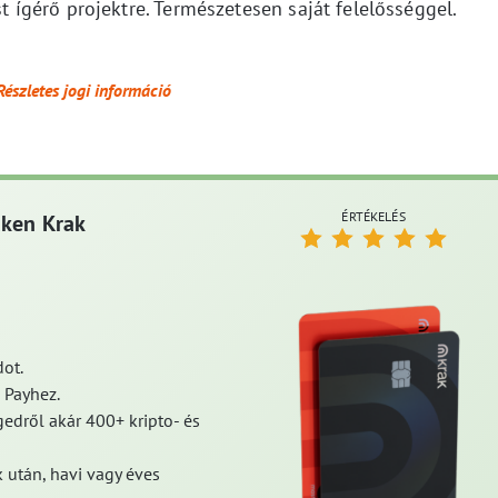
gérő projektre. Természetesen saját felelősséggel.
Részletes jogi információ
ÉRTÉKELÉS
aken Krak
ot.
 Payhez.
edről akár 400+ kripto- és
 után, havi vagy éves