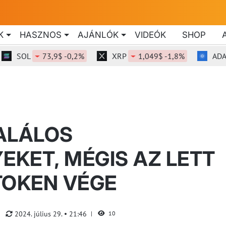
K
HASZNOS
AJÁNLÓK
VIDEÓK
SHOP
SOL
73,9$ -0,2%
XRP
1,049$ -1,8%
ADA
ALÁLOS
KET, MÉGIS AZ LETT
TOKEN VÉGE
2024. július 29.
21:46
10