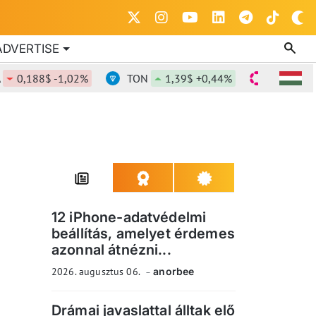
ADVERTISE
0,188$ -1,02%
TON
1,39$ +0,44%
DOT
0,835
12 iPhone-adatvédelmi
beállítás, amelyet érdemes
azonnal átnézni...
2026. augusztus 06.
anorbee
Drámai javaslattal álltak elő