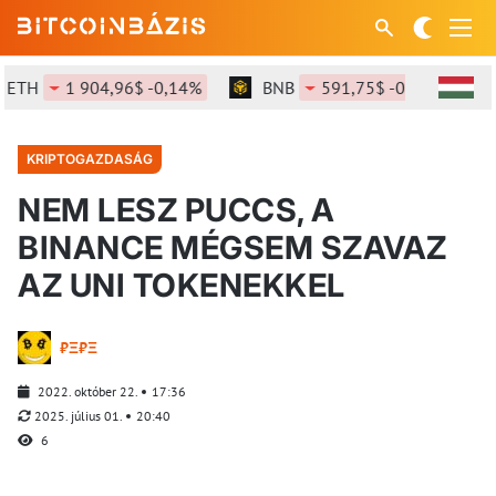
TH
1 904,96$ -0,14%
BNB
591,75$ -0,57%
S
KRIPTOGAZDASÁG
NEM LESZ PUCCS, A
BINANCE MÉGSEM SZAVAZ
AZ UNI TOKENEKKEL
₿Ξ₿Ξ
2022. október 22.
17:36
2025. július 01.
20:40
6