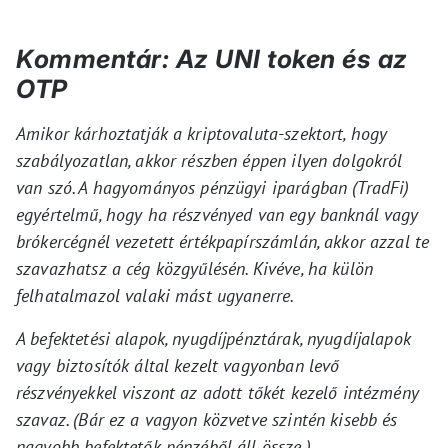
Kommentár: Az UNI token és az
OTP
Amikor kárhoztatják a kriptovaluta-szektort, hogy
szabályozatlan, akkor részben éppen ilyen dolgokról
van szó. A hagyományos pénzügyi iparágban (TradFi)
egyértelmű, hogy ha részvényed van egy banknál vagy
brókercégnél vezetett értékpapírszámlán, akkor azzal te
szavazhatsz a cég közgyűlésén. Kivéve, ha külön
felhatalmazol valaki mást ugyanerre.
A befektetési alapok, nyugdíjpénztárak, nyugdíjalapok
vagy biztosítók által kezelt vagyonban levő
részvényekkel viszont az adott tőkét kezelő intézmény
szavaz. (Bár ez a vagyon közvetve szintén kisebb és
nagyobb befektetők pénzéből áll össze.)