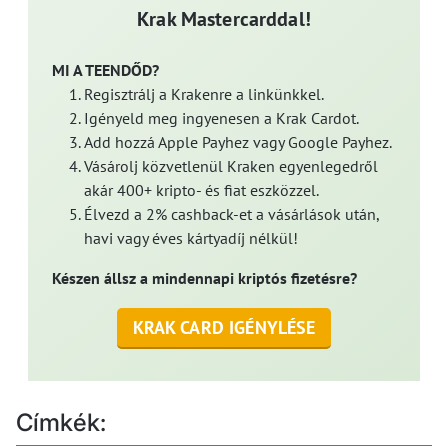
Krak Mastercarddal!
MI A TEENDŐD?
Regisztrálj a Krakenre a linkünkkel.
Igényeld meg ingyenesen a Krak Cardot.
Add hozzá Apple Payhez vagy Google Payhez.
Vásárolj közvetlenül Kraken egyenlegedről
akár 400+ kripto- és fiat eszközzel.
Élvezd a 2% cashback-et a vásárlások után,
havi vagy éves kártyadíj nélkül!
Készen állsz a mindennapi kriptós fizetésre?
KRAK CARD IGÉNYLÉSE
Címkék: