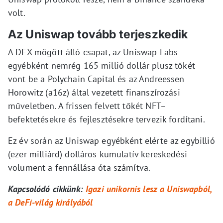
volt.
Az Uniswap tovább terjeszkedik
A DEX mögött álló csapat, az Uniswap Labs
egyébként nemrég 165 millió dollár plusz tőkét
vont be a Polychain Capital és az Andreessen
Horowitz (a16z) által vezetett finanszírozási
műveletben. A frissen felvett tőkét NFT–
befektetésekre és fejlesztésekre tervezik fordítani.
Ez év során az Uniswap egyébként elérte az egybillió
(ezer milliárd) dolláros kumulatív kereskedési
volument a fennállása óta számítva.
Kapcsolódó cikkünk:
Igazi unikornis lesz a Uniswapból,
a DeFi-világ királyából