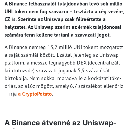
A Binance felhasználói tulajdonában levő sok millió
UNI token nem fog szavazni – tisztázta a cég vezére,
CZ is. Szerinte az Uniswap csak félreértette a
helyzetet. Az Uniswap szerint az érmék tulajdonosai
számára fenn kellene tartani a szavazati jogot.
A Binance nemrég 13,2 millió UNI tokent mozgatott
a saját számlái között. Ezáltal jelenleg az Uniswap
platform, a messze legnagyobb DEX (decentralizált
kriptotőzsde) szavazati jogának 5,9 százalékát
birtokolja. Nem sokkal maradva le a kockázatitőke-
óriás, az a16z mögött, amely 6,7 százalékot ellenőriz
– írja
a CryptoPotato
.
A Binance átvenné az Uniswap-