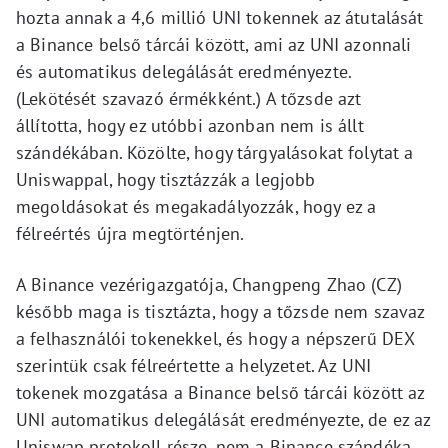
hozta annak a 4,6 millió UNI tokennek az átutalását
a Binance belső tárcái között, ami az UNI azonnali
és automatikus delegálását eredményezte.
(Lekötését szavazó érmékként.) A tőzsde azt
állította, hogy ez utóbbi azonban nem is állt
szándékában. Közölte, hogy tárgyalásokat folytat a
Uniswappal, hogy tisztázzák a legjobb
megoldásokat és megakadályozzák, hogy ez a
félreértés újra megtörténjen.
A Binance vezérigazgatója, Changpeng Zhao (CZ)
később maga is tisztázta, hogy a tőzsde nem szavaz
a felhasználói tokenekkel, és hogy a népszerű DEX
szerintük csak félreértette a helyzetet. Az UNI
tokenek mozgatása a Binance belső tárcái között az
UNI automatikus delegálását eredményezte, de ez az
Uniswap protokoll része, nem a Binance szándéka