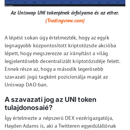
Az Uniswap UNI tokenjének árfolyama és az ether.
(Tradingview.com)
A lépést sokan úgy értelmezték, hogy az egyik
legnagyobb központosított kriptotőzsde akcióba
lépett, hogy megszerezze az irányítást a világ
legjelentősebb decentralizált kriptotőzsdéje felett.
Ennek része az, hogy a második legerősebb
szavazati jogú tagként pozicionálja magát az
Uniswap DAO-ban.
A szavazati jog az UNI token
tulajdonosaié?
Így értelmezte a népszerű DEX vezérigazgatója,
Hayden Adams is, aki a Twitteren egyedülállónak