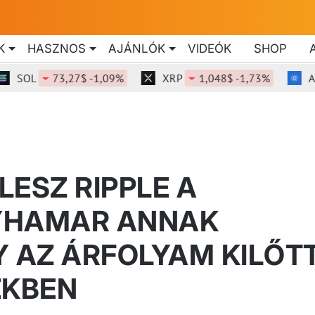
K
HASZNOS
AJÁNLÓK
VIDEÓK
SHOP
OL
73,27$ -1,09%
XRP
1,048$ -1,73%
ADA
LESZ RIPPLE A
YHAMAR ANNAK
Y AZ ÁRFOLYAM KILŐT
EKBEN