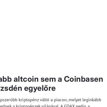
jabb altcoin sem a Coinbasen
zsdén egyelőre
pszerűbb kriptopénz váltó a piacon, melyet leginkább
kednek a kriptopénzek világával. A GDAX pedig a