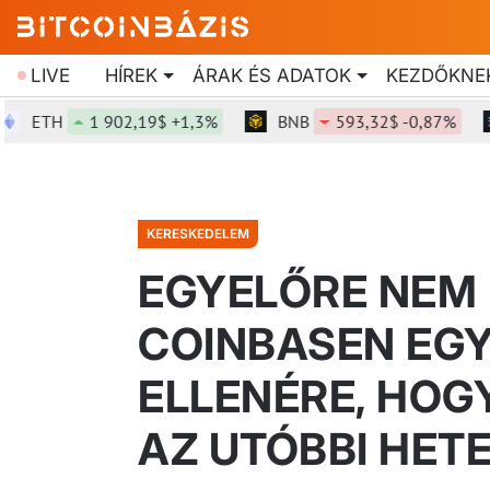
LIVE
HÍREK
ÁRAK ÉS ADATOK
KEZDŐKNE
TH
1 902,19$ +1,3%
BNB
593,32$ -0,87%
S
KERESKEDELEM
EGYELŐRE NEM 
COINBASEN EG
ELLENÉRE, HOG
AZ UTÓBBI HET