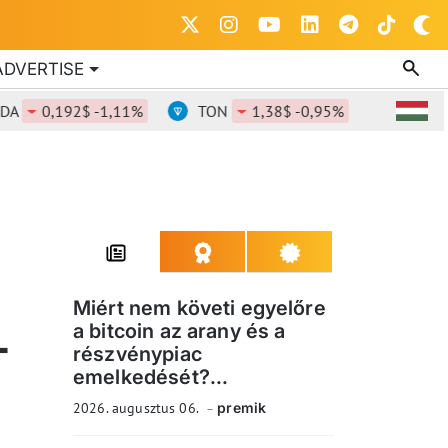
ADVERTISE
0,192$ -1,11%
TON
1,38$ -0,95%
DOT
0,82$
Miért nem követi egyelőre
a bitcoin az arany és a
T
részvénypiac
emelkedését?...
2026. augusztus 06.
premik