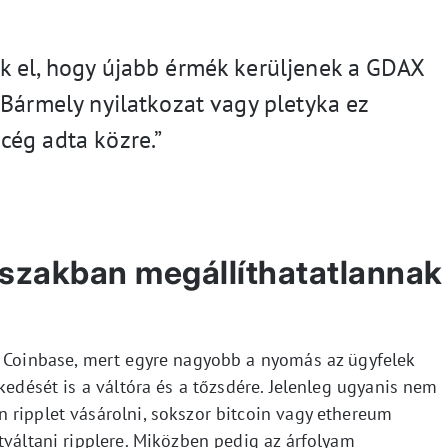
k el, hogy újabb érmék kerüljenek a GDAX
 Bármely nyilatkozat vagy pletyka ez
cég adta közre.”
dőszakban megállíthatatlannak
a Coinbase, mert egyre nagyobb a nyomás az ügyfelek
kedését is a váltóra és a tőzsdére. Jelenleg ugyanis nem
 ripplet vásárolni, sokszor bitcoin vagy ethereum
tváltani ripplere. Miközben pedig az árfolyam