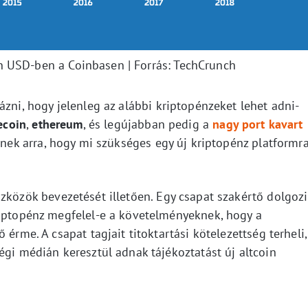
 USD-ben a Coinbasen | Forrás: TechCrunch
ázni, hogy jelenleg az alábbi kriptopénzeket lehet adni-
tecoin
,
ethereum
, és legújabban pedig a
nagy port kavart
rnek arra, hogy mi szükséges egy új kriptopénz platformr
zközök bevezetését illetően. Egy csapat szakértő dolgozi
riptopénz megfelel-e a követelményeknek, hogy a
 érme. A csapat tagjait titoktartási kötelezettség terheli,
égi médián keresztül adnak tájékoztatást új altcoin