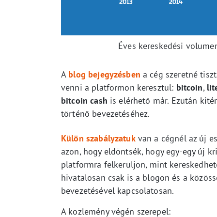
Éves kereskedési volumen
A
blog bejegyzésben
a cég szeretné tiszt
venni a platformon keresztül:
bitcoin
,
li
bitcoin cash
is elérhető már. Ezután kité
történő bevezetéséhez.
Külön szabályzatuk
van a cégnél az új es
azon, hogy eldöntsék, hogy egy-egy új k
platformra felkerüljön, mint kereskedhető
hivatalosan csak is a blogon és a közöss
bevezetésével kapcsolatosan.
A közlemény végén szerepel: