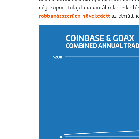
cégcsoport tulajdonában álló kereskedés
robbanásszerűen növekedett
az elmúlt i