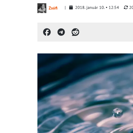
2018. január 10.
12:54
2
Zsófi