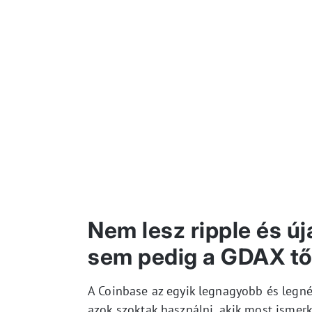
Nem lesz ripple és ú
sem pedig a GDAX tő
A Coinbase az egyik legnagyobb és legné
azok szoktak használni, akik most ismer