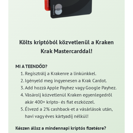
Költs kriptóból közvetlenül a Kraken
Krak Mastercarddal!
MI A TEENDŐD?
Regisztrálj a Krakenre a linkünkkel.
Igényeld meg ingyenesen a Krak Cardot.
Add hozzá Apple Payhez vagy Google Payhez.
Vásárolj közvetlenül Kraken egyenlegedről
akár 400+ kripto- és fiat eszközzel.
Élvezd a 2% cashback-et a vásárlások után,
havi vagy éves kártyadíj nélkül!
Készen állsz a mindennapi kriptós fizetésre?