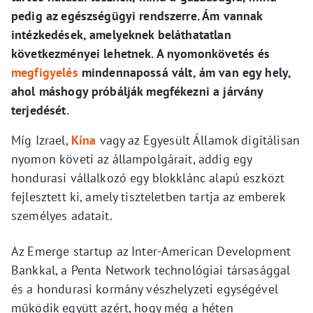
pedig az egészségügyi rendszerre. Ám vannak
intézkedések, amelyeknek beláthatatlan
következményei lehetnek. A nyomonkövetés és
megfigyelés
mindennapossá vált, ám van egy hely,
ahol máshogy próbálják megfékezni a járvány
terjedését.
Míg Izrael,
Kína
vagy az Egyesült Államok digitálisan
nyomon követi az állampolgárait, addig egy
hondurasi vállalkozó egy blokklánc alapú eszközt
fejlesztett ki, amely tiszteletben tartja az emberek
személyes adatait.
Az Emerge startup az Inter-American Development
Bankkal, a Penta Network technológiai társasággal
és a hondurasi kormány vészhelyzeti egységével
működik együtt azért, hogy még a héten