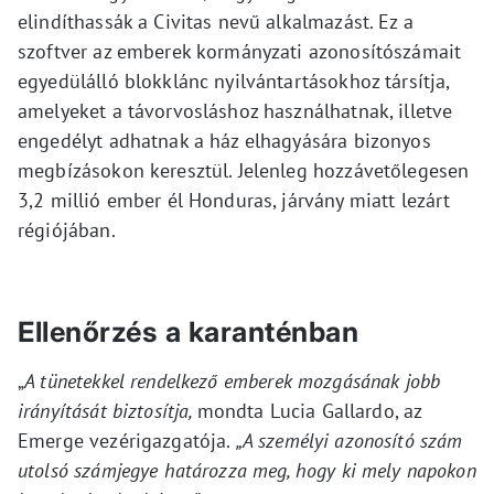
elindíthassák a Civitas nevű alkalmazást. Ez a
szoftver az emberek kormányzati azonosítószámait
egyedülálló blokklánc nyilvántartásokhoz társítja,
amelyeket a távorvosláshoz használhatnak, illetve
engedélyt adhatnak a ház elhagyására bizonyos
megbízásokon keresztül. Jelenleg hozzávetőlegesen
3,2 millió ember él Honduras, járvány miatt lezárt
régiójában.
Ellenőrzés a karanténban
„
A tünetekkel rendelkező emberek mozgásának jobb
irányítását biztosítja,
mondta Lucia Gallardo, az
Emerge vezérigazgatója.
„A személyi azonosító szám
utolsó számjegye határozza meg, hogy ki mely napokon