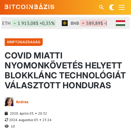
TH
1 913,08$ +0,35%
BNB
589,89$ -0,7%
S
KRIPTOGAZDASÁG
COVID MIATTI
NYOMONKÖVETÉS HELYETT
BLOKKLÁNC TECHNOLÓGIÁT
VÁLASZTOTT HONDURAS
Andrea
2020. április 03.
20:32
2024. augusztus 03.
23:24
10