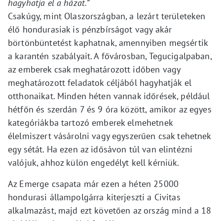
hagyhatja el a házat.”
Csakúgy, mint Olaszországban, a lezárt területeken
élő hondurasiak is pénzbírságot vagy akár
börtönbüntetést kaphatnak, amennyiben megsértik
a karantén szabályait. A fővárosban, Tegucigalpaban,
az emberek csak meghatározott időben vagy
meghatározott feladatok céljából hagyhatják el
otthonaikat. Minden héten vannak időrések, például
hétfőn és szerdán 7 és 9 óra között, amikor az egyes
kategóriákba tartozó emberek elmehetnek
élelmiszert vásárolni vagy egyszerűen csak tehetnek
egy sétát. Ha ezen az idősávon túl van elintézni
valójuk, ahhoz külön engedélyt kell kérniük.
Az Emerge csapata már ezen a héten 25000
hondurasi állampolgárra kiterjeszti a Civitas
alkalmazást, majd ezt követően az ország mind a 18