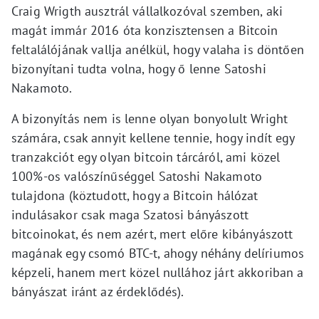
Craig Wrigth ausztrál vállalkozóval szemben, aki
magát immár 2016 óta konzisztensen a Bitcoin
feltalálójának vallja anélkül, hogy valaha is döntően
bizonyítani tudta volna, hogy ő lenne Satoshi
Nakamoto.
A bizonyítás nem is lenne olyan bonyolult Wright
számára, csak annyit kellene tennie, hogy indít egy
tranzakciót egy olyan bitcoin tárcáról, ami közel
100%-os valószínűséggel Satoshi Nakamoto
tulajdona (köztudott, hogy a Bitcoin hálózat
indulásakor csak maga Szatosi bányászott
bitcoinokat, és nem azért, mert előre kibányászott
magának egy csomó BTC-t, ahogy néhány delíriumos
képzeli, hanem mert közel nullához járt akkoriban a
bányászat iránt az érdeklődés).