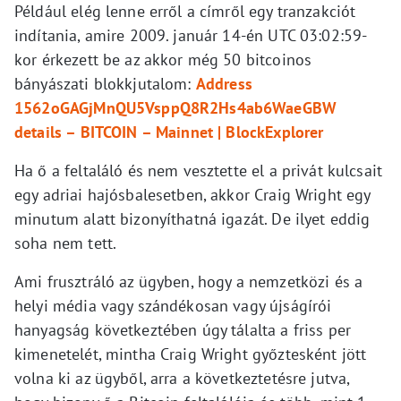
Például elég lenne erről a címről egy tranzakciót
indítania, amire 2009. január 14-én UTC 03:02:59-
kor érkezett be az akkor még 50 bitcoinos
bányászati blokkjutalom:
Address
1562oGAGjMnQU5VsppQ8R2Hs4ab6WaeGBW
details – BITCOIN – Mainnet | BlockExplorer
Ha ő a feltaláló és nem vesztette el a privát kulcsait
egy adriai hajósbalesetben, akkor Craig Wright egy
minutum alatt bizonyíthatná igazát. De ilyet eddig
soha nem tett.
Ami frusztráló az ügyben, hogy a nemzetközi és a
helyi média vagy szándékosan vagy újságírói
hanyagság következtében úgy tálalta a friss per
kimenetelét, mintha Craig Wright győztesként jött
volna ki az ügyből, arra a következtetésre jutva,