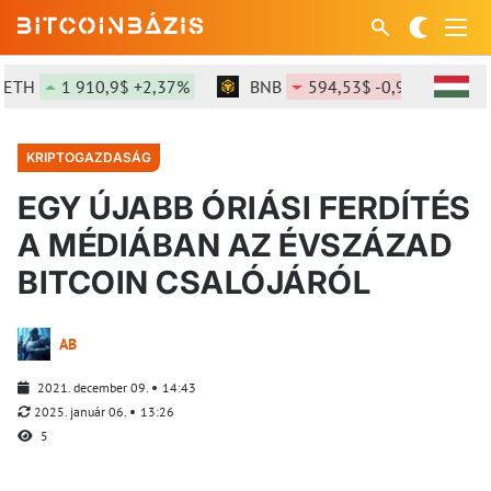
1 910,9$ +2,37%
BNB
594,53$ -0,99%
SOL
KRIPTOGAZDASÁG
EGY ÚJABB ÓRIÁSI FERDÍTÉS
A MÉDIÁBAN AZ ÉVSZÁZAD
BITCOIN CSALÓJÁRÓL
AB
2021. december 09.
14:43
2025. január 06.
13:26
5