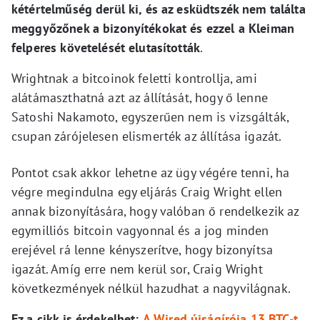
kétértelműség derül ki, és az esküdtszék nem találta
meggyőzőnek a bizonyítékokat és ezzel a Kleiman
felperes követelését elutasították
.
Wrightnak a bitcoinok feletti kontrollja, ami
alátámaszthatná azt az állítását, hogy ő lenne
Satoshi Nakamoto, egyszerűen nem is vizsgálták,
csupan zárójelesen elismerték az állítása igazát.
Pontot csak akkor lehetne az ügy végére tenni, ha
végre megindulna egy eljárás Craig Wright ellen
annak bizonyítására, hogy valóban ő rendelkezik az
egymilliós bitcoin vagyonnal és a jog minden
erejével rá lenne kényszerítve, hogy bizonyítsa
igazát. Amíg erre nem kerül sor, Craig Wright
következmények nélkül hazudhat a nagyvilágnak.
Ez a cikk is érdekelhet:
A Wired újságírója 13 BTC-t