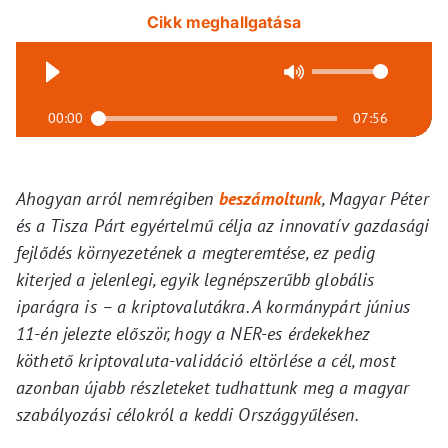
Cikk meghallgatása
00:00
07:56
Ahogyan arról nemrégiben
beszámoltunk
, Magyar Péter
és a Tisza Párt egyértelmű célja az innovatív gazdasági
fejlődés környezetének a megteremtése, ez pedig
kiterjed a jelenlegi, egyik legnépszerűbb globális
iparágra is – a kriptovalutákra. A kormánypárt június
11-én jelezte először, hogy a NER-es érdekekhez
köthető kriptovaluta-validáció eltörlése a cél, most
azonban újabb részleteket tudhattunk meg a magyar
szabályozási célokról a keddi Országgyűlésen.