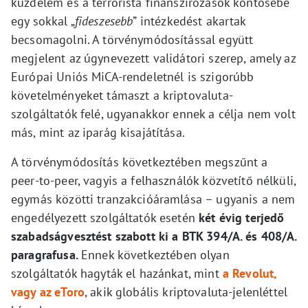
küzdelem és a terrorista finanszírozások köntösébe
egy sokkal „
fideszesebb
” intézkedést akartak
becsomagolni. A törvénymódosítással együtt
megjelent az úgynevezett validátori szerep, amely az
Európai Uniós MiCA-rendeletnél is szigorúbb
követelményeket támaszt a kriptovaluta-
szolgáltatók felé, ugyanakkor ennek a célja nem volt
más, mint az iparág kisajátítása.
A törvénymódosítás következtében megszűnt a
peer-to-peer, vagyis a felhasználók közvetítő nélküli,
egymás közötti tranzakcióáramlása – ugyanis a nem
engedélyezett szolgáltatók esetén
két évig terjedő
szabadságvesztést szabott ki a BTK 394/A. és 408/A.
paragrafusa.
Ennek következtében olyan
szolgáltatók hagyták el hazánkat, mint
a Revolut,
vagy az eToro
, akik globális kriptovaluta-jelenléttel