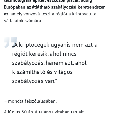
technológiára épített eszközök piacát, addig
Európában az átlátható szabályozási keretrendszer
az
, amely vonzóvá teszi a régiót a kriptovaluta-
vállalatok számára.
„A kriptocégek ugyanis nem azt a
régiót keresik, ahol nincs
szabályozás, hanem azt, ahol
kiszámítható és világos
szabályozás van.”
– mondta felszólalásában.
A június 30-án, általános vitában taglalt