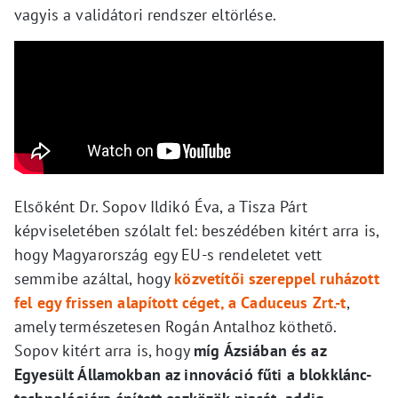
vagyis a validátori rendszer eltörlése.
Elsőként Dr. Sopov Ildikó Éva, a Tisza Párt
képviseletében szólalt fel: beszédében kitért arra is,
hogy Magyarország egy EU-s rendeletet vett
semmibe azáltal, hogy
közvetítői szereppel ruházott
fel egy frissen alapított céget, a Caduceus Zrt.-t
,
amely természetesen Rogán Antalhoz köthető.
Sopov kitért arra is, hogy
míg Ázsiában és az
Egyesült Államokban az innováció fűti a blokklánc-