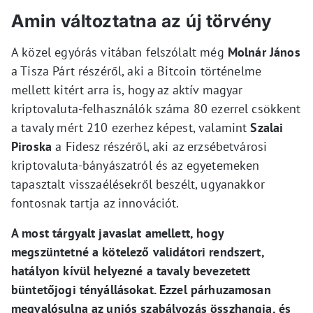
Amin változtatna az új törvény
A közel egyórás vitában felszólalt még
Molnár János
a Tisza Párt részéről, aki a Bitcoin történelme
mellett kitért arra is, hogy az aktív magyar
kriptovaluta-felhasználók száma 80 ezerrel csökkent
a tavaly mért 210 ezerhez képest, valamint
Szalai
Piroska
a Fidesz részéről, aki az erzsébetvárosi
kriptovaluta-bányászatról és az egyetemeken
tapasztalt visszaélésekről beszélt, ugyanakkor
fontosnak tartja az innovációt.
A most tárgyalt javaslat amellett, hogy
megszüntetné a kötelező validátori rendszert,
hatályon kívül helyezné a tavaly bevezetett
büntetőjogi tényállásokat. Ezzel párhuzamosan
megvalósulna az uniós szabályozás összhangja, és