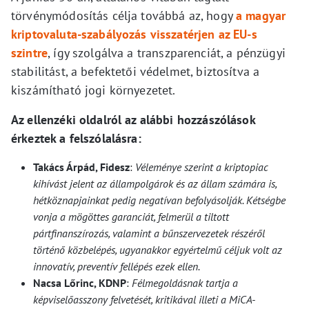
törvénymódosítás célja továbbá az, hogy
a magyar
kriptovaluta-szabályozás visszatérjen az EU-s
szintre
, így szolgálva a transzparenciát, a pénzügyi
stabilitást, a befektetői védelmet, biztosítva a
kiszámítható jogi környezetet.
Az ellenzéki oldalról az alábbi hozzászólások
érkeztek a felszólalásra:
Takács Árpád, Fidesz
:
Véleménye szerint a kriptopiac
kihívást jelent az állampolgárok és az állam számára is,
hétköznapjainkat pedig negatívan befolyásolják. Kétségbe
vonja a mögöttes garanciát, felmerül a tiltott
pártfinanszírozás, valamint a bűnszervezetek részéről
történő közbelépés, ugyanakkor egyértelmű céljuk volt az
innovatív, preventív fellépés ezek ellen.
Nacsa Lőrinc, KDNP
:
Félmegoldásnak tartja a
képviselőasszony felvetését, kritikával illeti a MiCA-