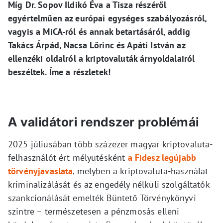
Míg Dr. Sopov Ildikó Éva a Tisza részéről
egyértelműen az európai egységes szabályozásról,
vagyis a MiCA-ról és annak betartásáról, addig
Takács Árpád, Nacsa Lőrinc és Apáti István az
ellenzéki oldalról a kriptovaluták árnyoldalairól
beszéltek. Íme a részletek!
A validátori rendszer problémái
2025 júliusában több százezer magyar kriptovaluta-
felhasználót ért mélyütésként
a Fidesz legújabb
törvényjavaslata
, melyben a kriptovaluta-használat
kriminalizálását és az engedély nélküli szolgáltatók
szankcionálását emelték Büntető Törvénykönyvi
szintre – természetesen a pénzmosás elleni