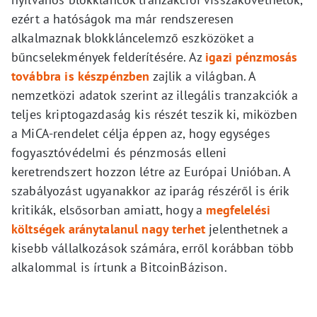
ezért a hatóságok ma már rendszeresen
alkalmaznak blokkláncelemző eszközöket a
bűncselekmények felderítésére. Az
igazi pénzmosás
továbbra is készpénzben
zajlik a világban. A
nemzetközi adatok szerint az illegális tranzakciók a
teljes kriptogazdaság kis részét teszik ki, miközben
a MiCA-rendelet célja éppen az, hogy egységes
fogyasztóvédelmi és pénzmosás elleni
keretrendszert hozzon létre az Európai Unióban. A
szabályozást ugyanakkor az iparág részéről is érik
kritikák, elsősorban amiatt, hogy a
megfelelési
költségek aránytalanul nagy terhet
jelenthetnek a
kisebb vállalkozások számára, erről korábban több
alkalommal is írtunk a BitcoinBázison.