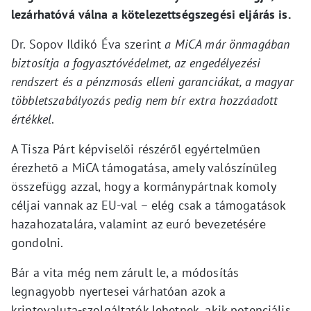
lezárhatóvá válna a kötelezettségszegési eljárás is.
Dr. Sopov Ildikó Éva szerint
a MiCA már önmagában
biztosítja a fogyasztóvédelmet, az engedélyezési
rendszert és a pénzmosás elleni garanciákat, a magyar
többletszabályozás pedig nem bír extra hozzáadott
értékkel
.
A Tisza Párt képviselői részéről egyértelműen
érezhető a MiCA támogatása, amely valószínűleg
összefügg azzal, hogy a kormánypártnak komoly
céljai vannak az EU-val – elég csak a támogatások
hazahozatalára, valamint az euró bevezetésére
gondolni.
Bár a vita még nem zárult le, a módosítás
legnagyobb nyertesei várhatóan azok a
kriptovaluta-szolgáltatók lehetnek, akik potenciális