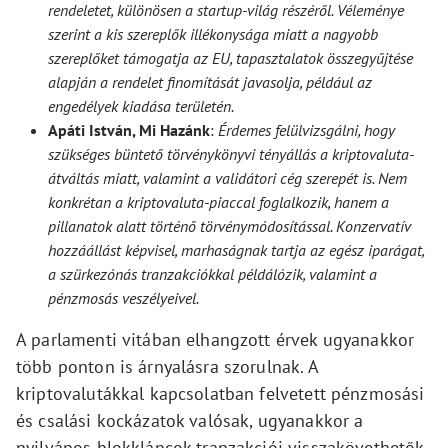
rendeletet, különösen a startup-világ részéről. Véleménye
szerint a kis szereplők illékonysága miatt a nagyobb
szereplőket támogatja az EU, tapasztalatok összegyűjtése
alapján a rendelet finomítását javasolja, például az
engedélyek kiadása területén.
Apáti István, Mi Hazánk
:
Érdemes felülvizsgálni, hogy
szükséges büntető törvénykönyvi tényállás a kriptovaluta-
átváltás miatt, valamint a validátori cég szerepét is. Nem
konkrétan a kriptovaluta-piaccal foglalkozik, hanem a
pillanatok alatt történő törvénymódosítással. Konzervatív
hozzáállást képvisel, marhaságnak tartja az egész iparágat,
a szürkezónás tranzakciókkal példálózik, valamint a
pénzmosás veszélyeivel.
A parlamenti vitában elhangzott érvek ugyanakkor
több ponton is árnyalásra szorulnak. A
kriptovalutákkal kapcsolatban felvetett pénzmosási
és csalási kockázatok valósak, ugyanakkor a
nyilvános blokkláncok tranzakciói visszakövethetők,