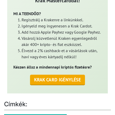
Krak Mastercarddal!
MI A TEENDŐD?
Regisztrálj a Krakenre a linkünkkel.
Igényeld meg ingyenesen a Krak Cardot.
Add hozzá Apple Payhez vagy Google Payhez.
Vásárolj közvetlenül Kraken egyenlegedről
akár 400+ kripto- és fiat eszközzel.
Élvezd a 2% cashback-et a vásárlások után,
havi vagy éves kártyadíj nélkül!
Készen állsz a mindennapi kriptós fizetésre?
KRAK CARD IGÉNYLÉSE
Címkék: