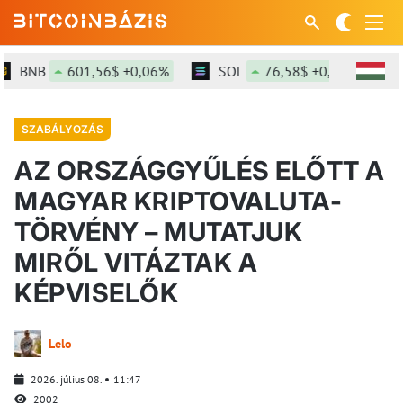
BNB
601,56$ +0,06%
SOL
76,58$ +0,8%
XRP
SZABÁLYOZÁS
AZ ORSZÁGGYŰLÉS ELŐTT A
MAGYAR KRIPTOVALUTA-
TÖRVÉNY – MUTATJUK
MIRŐL VITÁZTAK A
KÉPVISELŐK
Lelo
2026. július 08.
11:47
2002