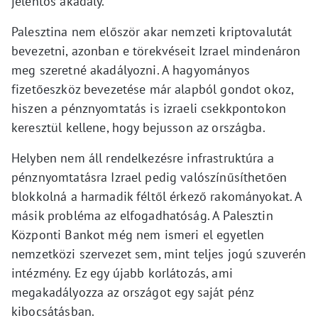
jelentős akadály.
Palesztina nem először akar nemzeti kriptovalutát
bevezetni, azonban e törekvéseit Izrael mindenáron
meg szeretné akadályozni. A hagyományos
fizetőeszköz bevezetése már alapból gondot okoz,
hiszen a pénznyomtatás is izraeli csekkpontokon
keresztül kellene, hogy bejusson az országba.
Helyben nem áll rendelkezésre infrastruktúra a
pénznyomtatásra Izrael pedig valószínűsíthetően
blokkolná a harmadik féltől érkező rakományokat. A
másik probléma az elfogadhatóság. A Palesztin
Központi Bankot még nem ismeri el egyetlen
nemzetközi szervezet sem, mint teljes jogú szuverén
intézmény. Ez egy újabb korlátozás, ami
megakadályozza az országot egy saját pénz
kibocsátásban.