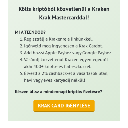
Költs kriptóból közvetlenül a Kraken
Krak Mastercarddal!
MI A TEENDŐD?
Regisztrálj a Krakenre a linkünkkel.
Igényeld meg ingyenesen a Krak Cardot.
Add hozzá Apple Payhez vagy Google Payhez.
Vásárolj közvetlenül Kraken egyenlegedről
akár 400+ kripto- és fiat eszközzel.
Élvezd a 2% cashback-et a vásárlások után,
havi vagy éves kártyadíj nélkül!
Készen állsz a mindennapi kriptós fizetésre?
KRAK CARD IGÉNYLÉSE