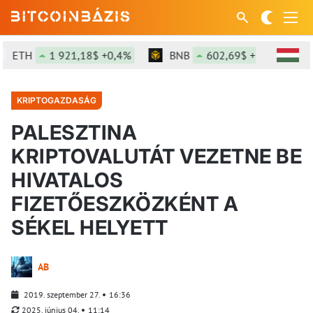
ETH
1 921,18$ +0,4%
BNB
602,69$ +1,48%
KRIPTOGAZDASÁG
PALESZTINA
KRIPTOVALUTÁT VEZETNE BE
HIVATALOS
FIZETŐESZKÖZKÉNT A
SÉKEL HELYETT
AB
2019. szeptember 27.
16:36
2025. június 04.
11:14