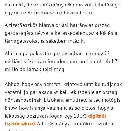
elismert, de az intézménynek nem volt lehetősége
egy nemzeti fizetőeszköz bevezetésére.
A fizetőeszköz hiánya óriási hátrány az ország
gazdaságára nézve, a kereskedelem, az adók és a
támogatásokat is sékelben intézik.
Állítólag a palesztin gazdaságban mintegy 25
milliárd sékel van forgalomban, ami körülbelül 7
millió dollárnak felel meg.
Ahhoz, hogy egy nemzeti kriptovalutát be tudjanak
vezetni, jó pár akadályt kell leküzdenie az ország
döntéshozóinak. Elsőként említhető a technológia
know-how hiánya valamint az se biztos, hogy a
lakosság pozitívan fogad egy 100%
digitális
fizetőeszközt
. A tudáshiány a kriptókról szintén