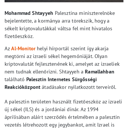
Mohammad Shtayyeh
Palesztina miniszterelnöke
bejelentette, a kormánya arra törekszik, hogy a
sékelt kriptovalutákkal váltsa fel mint hivatalos
fizetőeszköz.
Az
Al-Monitor
helyi hírportál szerint így akarja
megtörni az izraeli sékel hegemóniáját. Olyan
kriptovalutát fejlesztenének ki, amelyet az izraeliek
nem tudnak ellenőrizni. Shtayyeh a
Ramallahban
található
Palesztin Internetes Sürgősségi
Reakcióközpont
átadásakor nyilatkozott terveiről.
A palesztin területen használt fizetőeszköz az izraeli
új sékel (ILS) és a jordániai dinár. Az 1994
áprilisában aláírt szerződés értelmében a palesztin
vezetés létrehozott egy jegybankot, amit Izrael is