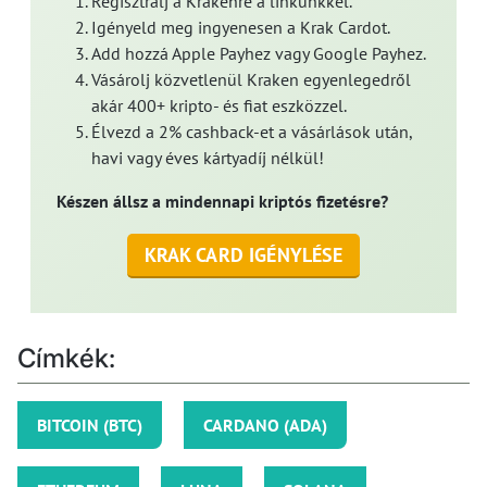
Regisztrálj a Krakenre a linkünkkel.
Igényeld meg ingyenesen a Krak Cardot.
Add hozzá Apple Payhez vagy Google Payhez.
Vásárolj közvetlenül Kraken egyenlegedről
akár 400+ kripto- és fiat eszközzel.
Élvezd a 2% cashback-et a vásárlások után,
havi vagy éves kártyadíj nélkül!
Készen állsz a mindennapi kriptós fizetésre?
KRAK CARD IGÉNYLÉSE
Címkék:
BITCOIN (BTC)
CARDANO (ADA)