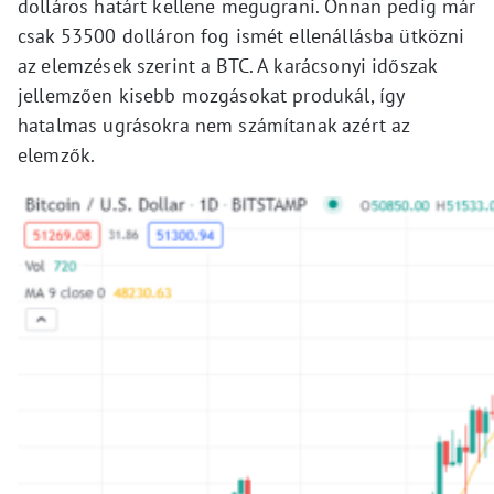
dolláros határt kellene megugrani. Onnan pedig már
csak 53500 dolláron fog ismét ellenállásba ütközni
az elemzések szerint a BTC. A karácsonyi időszak
jellemzően kisebb mozgásokat produkál, így
hatalmas ugrásokra nem számítanak azért az
elemzők.