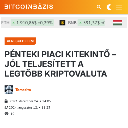
H
1 910,86$ +0,29%
BNB
591,37$ +0,12%
S
KERESKEDELEM
PÉNTEKI PIACI KITEKINTŐ –
JÓL TELJESÍTETT A
LEGTÖBB KRIPTOVALUTA
Tomasito
2021. december 24.
14:05
2024. augusztus 12.
11:23
10