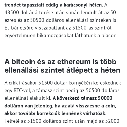
trendet tapasztalt eddig a karácsonyi héten.
A
48500 dollár áttörése után simán lendült át az 50
ezres és az 50500 dolláros ellenállási szinteken is.
És bár elsőre visszapattant az 51500-as szintről,
egyértelműen bikamozgásokat láthatunk a piacon.
A bitcoin és az ethereum is több
ellenállási szintet átlépett a héten
A cikk írásakor 51300 dollár környékén kereskednek
egy BTC-vel, a támasz szint pedig az 50500 dolláros
ellenállnál alakult ki.
A következő támasz 50000
dolláron van jelenleg, ha az alá visszaesne a coin,
akkor további korrekciók lennének várhatóak
.
Felfelé az 51500 dolláros szint után majd az 52000