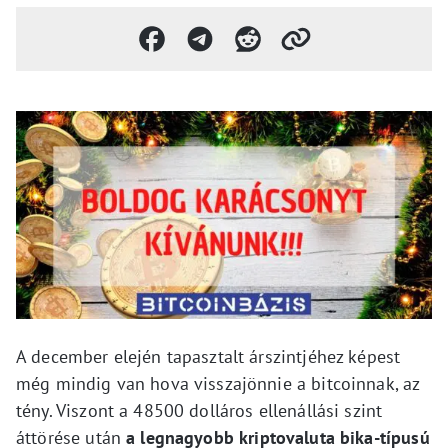
A december elején tapasztalt árszintjéhez képest
még mindig van hova visszajönnie a bitcoinnak, az
tény. Viszont a 48500 dolláros ellenállási szint
áttörése után
a legnagyobb kriptovaluta bika-típusú