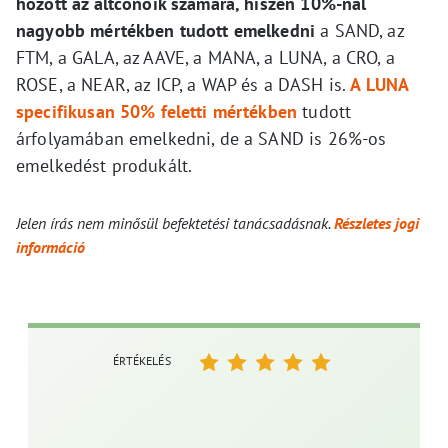
hozott az altconoik számára, hiszen 10%-nál
nagyobb mértékben tudott emelkedni
a SAND, az
FTM, a GALA, az AAVE, a MANA, a LUNA, a CRO, a
ROSE, a NEAR, az ICP, a WAP és a DASH is.
A LUNA
specifikusan 50% feletti mértékben
tudott
árfolyamában emelkedni, de a SAND is 26%-os
emelkedést produkált.
Jelen írás nem minősül befektetési tanácsadásnak.
Részletes jogi
információ
ÉRTÉKELÉS