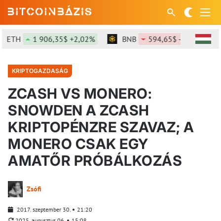
ETH
1 906,35$ +2,02%
BNB
594,65$ -0,9%
S
KRIPTOGAZDASÁG
ZCASH VS MONERO:
SNOWDEN A ZCASH
KRIPTOPÉNZRE SZAVAZ; A
MONERO CSAK EGY
AMATŐR PRÓBÁLKOZÁS
Zsófi
2017. szeptember 30.
21:20
2025. augusztus 06.
15:08