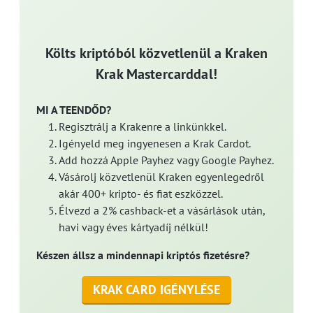
Költs kriptóból közvetlenül a Kraken
Krak Mastercarddal!
MI A TEENDŐD?
Regisztrálj a Krakenre a linkünkkel.
Igényeld meg ingyenesen a Krak Cardot.
Add hozzá Apple Payhez vagy Google Payhez.
Vásárolj közvetlenül Kraken egyenlegedről
akár 400+ kripto- és fiat eszközzel.
Élvezd a 2% cashback-et a vásárlások után,
havi vagy éves kártyadíj nélkül!
Készen állsz a mindennapi kriptós fizetésre?
KRAK CARD IGÉNYLÉSE