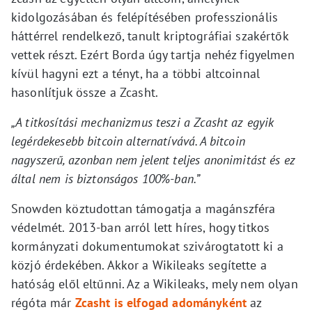
kidolgozásában és felépítésében professzionális
háttérrel rendelkező, tanult kriptográfiai szakértők
vettek részt. Ezért Borda úgy tartja nehéz figyelmen
kívül hagyni ezt a tényt, ha a többi altcoinnal
hasonlítjuk össze a Zcasht.
„A titkosítási mechanizmus teszi a Zcasht az egyik
legérdekesebb bitcoin alternatívává. A bitcoin
nagyszerű, azonban nem jelent teljes anonimitást és ez
által nem is biztonságos 100%-ban.”
Snowden köztudottan támogatja a magánszféra
védelmét. 2013-ban arról lett híres, hogy titkos
kormányzati dokumentumokat szivárogtatott ki a
közjó érdekében. Akkor a Wikileaks segítette a
hatóság elől eltűnni. Az a Wikileaks, mely nem olyan
régóta már
Zcasht is elfogad adományként
az