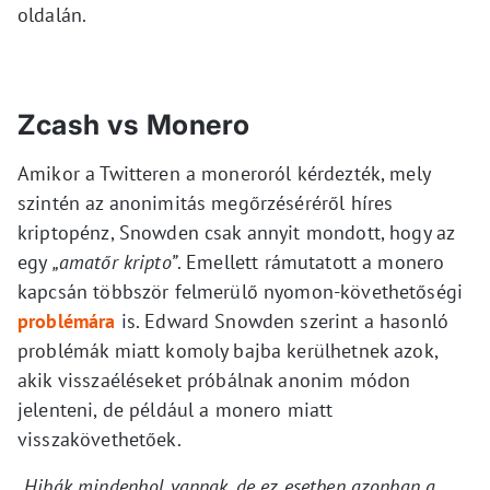
oldalán.
Zcash vs Monero
Amikor a Twitteren a moneroról kérdezték, mely
szintén az anonimitás megőrzéséréről híres
kriptopénz, Snowden csak annyit mondott, hogy az
egy
„amatőr kripto”
. Emellett rámutatott a monero
kapcsán többször felmerülő nyomon-követhetőségi
problémára
is. Edward Snowden szerint a hasonló
problémák miatt komoly bajba kerülhetnek azok,
akik visszaéléseket próbálnak anonim módon
jelenteni, de például a monero miatt
visszakövethetőek.
„Hibák mindenhol vannak, de ez esetben azonban a