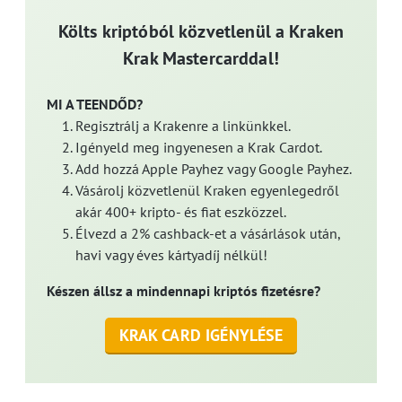
Költs kriptóból közvetlenül a Kraken
Krak Mastercarddal!
MI A TEENDŐD?
Regisztrálj a Krakenre a linkünkkel.
Igényeld meg ingyenesen a Krak Cardot.
Add hozzá Apple Payhez vagy Google Payhez.
Vásárolj közvetlenül Kraken egyenlegedről
akár 400+ kripto- és fiat eszközzel.
Élvezd a 2% cashback-et a vásárlások után,
havi vagy éves kártyadíj nélkül!
Készen állsz a mindennapi kriptós fizetésre?
KRAK CARD IGÉNYLÉSE