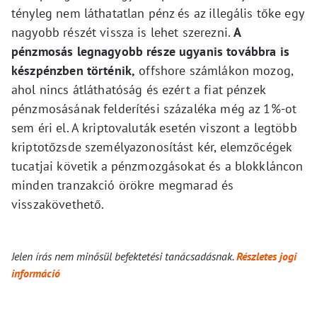
tényleg nem láthatatlan pénz és az illegális tőke egy
nagyobb részét vissza is lehet szerezni.
A
pénzmosás legnagyobb része ugyanis továbbra is
készpénzben történik,
offshore számlákon mozog,
ahol nincs átláthatóság és ezért a fiat pénzek
pénzmosásának felderítési százaléka még az 1%-ot
sem éri el. A kriptovaluták esetén viszont a legtöbb
kriptotőzsde személyazonosítást kér, elemzőcégek
tucatjai követik a pénzmozgásokat és a blokkláncon
minden tranzakció örökre megmarad és
visszakövethető.
Jelen írás nem minősül befektetési tanácsadásnak.
Részletes jogi
információ