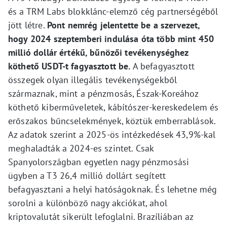
és a TRM Labs blokklánc-elemző cég partnerségéből
jött létre.
Pont nemrég jelentette be a szervezet,
hogy 2024 szeptemberi indulása óta több mint 450
millió dollár értékű, bűnözői tevékenységhez
köthető USDT-t fagyasztott be.
A befagyasztott
összegek olyan illegális tevékenységekből
származnak, mint a pénzmosás, Észak-Koreához
köthető kiberműveletek, kábítószer-kereskedelem és
erőszakos bűncselekmények, köztük emberrablások.
Az adatok szerint a 2025-ös intézkedések 43,9%-kal
meghaladták a 2024-es szintet. Csak
Spanyolországban egyetlen nagy pénzmosási
ügyben a T3 26,4 millió dollárt segített
befagyasztani a helyi hatóságoknak. És lehetne még
sorolni a különböző nagy akciókat, ahol
kriptovalutát sikerült lefoglalni. Brazíliában az