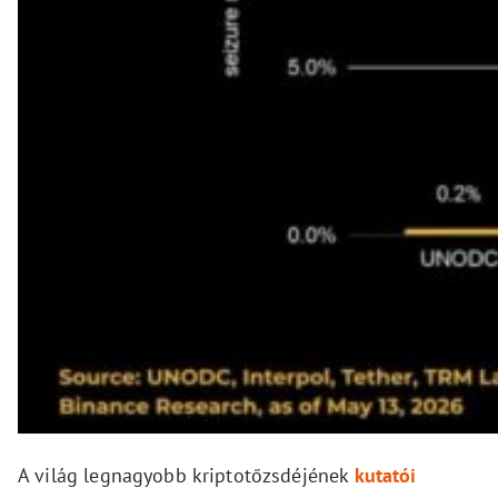
A világ legnagyobb kriptotőzsdéjének
kutatói