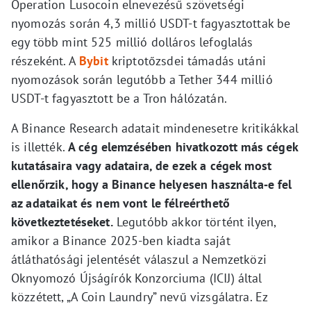
Operation Lusocoin elnevezésű szövetségi
nyomozás során 4,3 millió USDT-t fagyasztottak be
egy több mint 525 millió dolláros lefoglalás
részeként. A
Bybit
kriptotőzsdei támadás utáni
nyomozások során legutóbb a Tether 344 millió
USDT-t fagyasztott be a Tron hálózatán.
A Binance Research adatait mindenesetre kritikákkal
is illették.
A cég elemzésében hivatkozott más cégek
kutatásaira vagy adataira, de ezek a cégek most
ellenőrzik, hogy a Binance helyesen használta‑e fel
az adataikat és nem vont le félreérthető
következtetéseket.
Legutóbb akkor történt ilyen,
amikor a Binance 2025-ben kiadta saját
átláthatósági jelentését válaszul a Nemzetközi
Oknyomozó Újságírók Konzorciuma (ICIJ) által
közzétett, „A Coin Laundry” nevű vizsgálatra. Ez