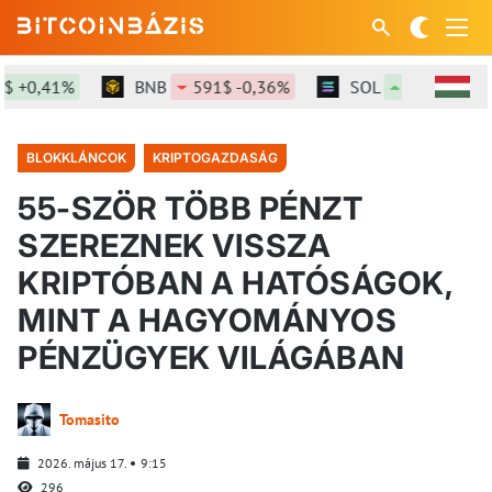
0,41%
BNB
591$ -0,36%
SOL
73,91$ +1,56%
BLOKKLÁNCOK
KRIPTOGAZDASÁG
55-SZÖR TÖBB PÉNZT
SZEREZNEK VISSZA
KRIPTÓBAN A HATÓSÁGOK,
MINT A HAGYOMÁNYOS
PÉNZÜGYEK VILÁGÁBAN
Tomasito
2026. május 17.
9:15
296