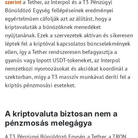
szerint
a Tether, az Interpol és a T3 Pénzügyi
Bűnüldőző Egység fellépéseinek eredményei
egyértelműen cáfolják azt az állítást, hogy a
kriptovaluták a bűnözőknek menedéket
nyújtanának. Ezek a szervezetek aktívan és sikeresen
léptek fel a kriptóval kapcsolatos bűncselekmények
ellen, így a Tether rendszeresen befagyasztja a
gyanús vagy lopott USDT-tokeneket, az Interpol
nemzetközi nyomozásokat és akciókat koordinál a
szektorban, mígy a T3 masszív munkával deríti fel a
kriptós pénzmosási eseteket.
A kriptovaluta biztosan nem a
pénzmosás melegágya
A T3 Pénzügyi Bűnüldöző Egység a Tether, a TRON