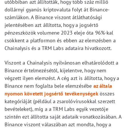
utóbbiban azt állították, hogy több száz millió
dollárnyi gyanús kriptovaluta folyt át Binance-
számlákon. A Binance viszont átláthatósági
jelentésében azt állította, hogy a jogsértő
pénzeszközök volumene 2023 eleje óta 96%-kal
csökkent a platformon és ebben az elemzésben a
Chainalysis és a TRM Labs adataira hivatkozott.
Viszont a Chainalysis nyilvánosan elhatárolódott a
Binance értelmezésétől, kijelentve, hogy nem
végzett ilyen elemzést. A cég azt is állította, hogy a
Binance nem foglalta bele elemzésébe
az általa
nyomon követett jogsértő tevékenységek
összes
kategóriáját (például a zsarolóvírusokkal szerzett
bevételeket), míg a a TRM Labs egyik vezetője
szintén ezt állította saját adataik vonatkozásában. A
Binance viszont válaszában azt mondta, hogy a