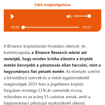
Cikk meghallgatása
00:00
04:59
A Binance kriptotőzsde hivatalos elemző- és
kutatócsapata,
a Binance Research adatai azt
mutatják, hogy minden kritika ellenére a kriptók
esetén könnyebb a pénzmosás ellen harcolni, mint a
hagyományos fiat pénzek esetén
. Az elemzés szerint
a bűnüldöző szervek és a velük együttműködő
magáncégek 2025-ben a jogellenes kriptós
forgalom mintegy 11%-át szerezték vissza,
miközben ez az arány 55‑szöröse annak, amit a
hagyományos pénzügyi eszközöknél sikerül