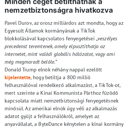
Minden céget betilthatnak a
nemzetbiztonságra hivatkozva
Pavel Durov, az orosz milliárdos azt mondta, hogy az
Egyesült Államok kormányának a TikTok
blokkolásával kapcsolatos fenyegetései
„veszélyes
precedenst teremtenek, amely elpusztíthatja az
internetet, mint valódi globális hálózatot, vagy ami
még megmaradt belőle.”
Donald Trump elnök néhány nappal ezelőtt
kijelentette
, hogy betiltja a 800 millió
felhasználóval rendelkező alkalmazást, a TikTok-ot,
mert szerinte a Kínai Kommunista Párthoz fűződő
kapcsolata miatt nemzetbiztonsági fenyegetésnek
minősül. Az amerikai elnök úgy véli az alkalmazás
adatot gyűjt a felhasználókról, amelyet az
anyavállalat, a ByteDance kénytelen a kínai kormány