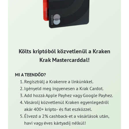
Költs kriptóból közvetlenül a Kraken
Krak Mastercarddal!
MI A TEENDŐD?
Regisztrálj a Krakenre a linkünkkel.
Igényeld meg ingyenesen a Krak Cardot.
Add hozzá Apple Payhez vagy Google Payhez.
Vásárolj közvetlenül Kraken egyenlegedről
akár 400+ kripto- és fiat eszközzel.
Élvezd a 2% cashback-et a vásárlások után,
havi vagy éves kártyadíj nélkül!