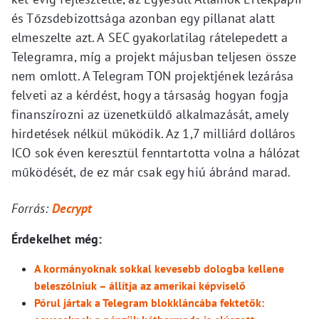
és Tőzsdebizottsága azonban egy pillanat alatt
elmeszelte azt. A SEC gyakorlatilag rátelepedett a
Telegramra, míg a projekt májusban teljesen össze
nem omlott. A Telegram TON projektjének lezárása
felveti az a kérdést, hogy a társaság hogyan fogja
finanszírozni az üzenetküldő alkalmazását, amely
hirdetések nélkül működik. Az 1,7 milliárd dolláros
ICO sok éven keresztül fenntartotta volna a hálózat
működését, de ez már csak egy hiú ábránd marad.
Forrás:
Decrypt
Érdekelhet még:
A kormányoknak sokkal kevesebb dologba kellene
beleszólniuk – állítja az amerikai képviselő
Pórul jártak a Telegram blokkláncába fektetők: