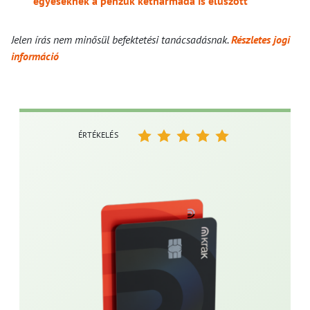
egyeseknek a pénzük kétharmada is elúszott
Jelen írás nem minősül befektetési tanácsadásnak.
Részletes jogi
információ
ÉRTÉKELÉS