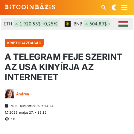
ETH
1 920,53$ +0,25%
BNB
604,89$ +2,22%
KRIPTOGAZDASÁG
A TELEGRAM FEJE SZERINT
AZ USA KINYÍRJA AZ
INTERNETET
Andrea
2020. augusztus 06.
14:54
2025. május 27.
18:12
10