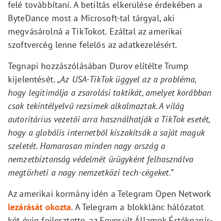
felé továbbítani. A betiltás elkerülése érdekében a
ByteDance most a Microsoft-tal tárgyal, aki
megvásárolná a TikTokot. Ezáltal az amerikai
szoftvercég lenne felelős az adatkezelésért.
Tegnapi hozzászólásában Durov elítélte Trump
kijelentését.
„Az USA-TikTok üggyel az a probléma,
hogy legitimálja a zsarolási taktikát, amelyet korábban
csak tekintélyelvű rezsimek alkalmaztak. A világ
autoritárius vezetői arra használhatják a TikTok esetét,
hogy a globális internetből kiszakítsák a saját maguk
szeletét. Hamarosan minden nagy ország a
nemzetbiztonság védelmét ürügyként felhasználva
megtörheti a nagy nemzetközi tech-cégeket.”
Az amerikai kormány idén a Telegram Open Network
lezárását okozta
. A Telegram a blokklánc hálózatot
két évig fejlesztette, az Egyesült Államok Értékpapír-