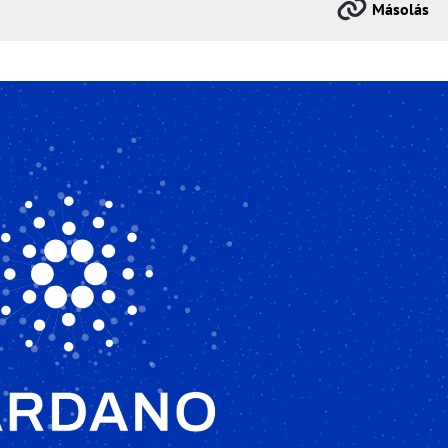
Másolás