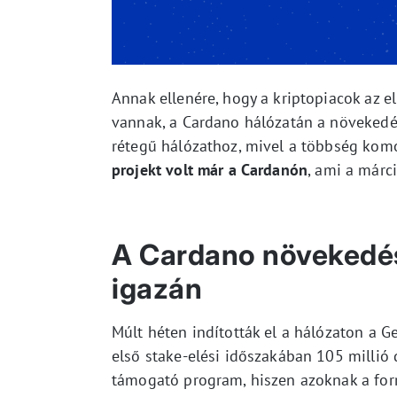
Annak ellenére, hogy a kriptopiacok az
vannak, a Cardano hálózatán a növekedés
rétegű hálózathoz, mivel a többség komo
projekt volt már a Cardanón
, ami a márc
A Cardano növekedés
igazán
Múlt héten indították el a hálózaton a G
első stake-elési időszakában 105 millió 
támogató program, hiszen azoknak a forr