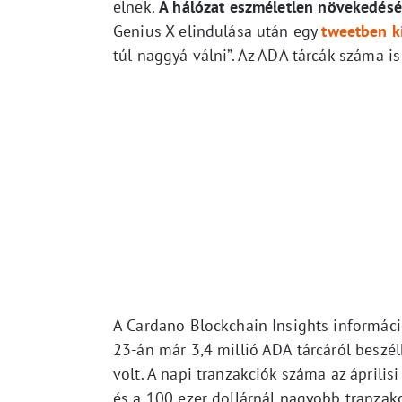
elnek.
A hálózat eszméletlen növekedésér
Genius X elindulása után egy
tweetben k
túl naggyá válni”. Az ADA tárcák száma
A Cardano Blockchain Insights informáci
23-án már 3,4 millió ADA tárcáról beszél
volt. A napi tranzakciók száma az áprili
és a 100 ezer dollárnál nagyobb tranza