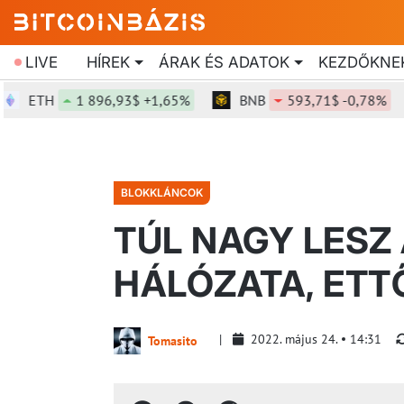
LIVE
HÍREK
ÁRAK ÉS ADATOK
KEZDŐKNE
ETH
1 896,93$ +1,65%
BNB
593,71$ -0,78%
BLOKKLÁNCOK
TÚL NAGY LESZ
HÁLÓZATA, ETT
2022. május 24.
14:31
Tomasito