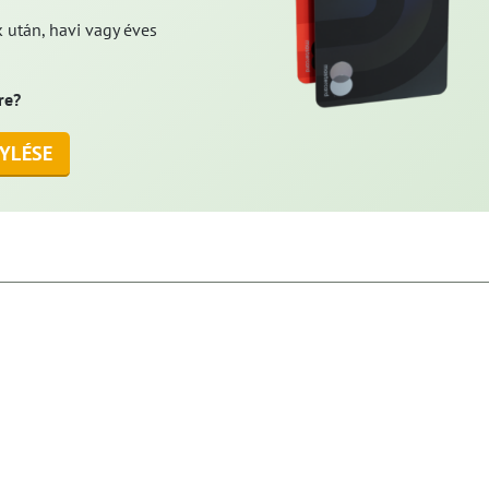
 után, havi vagy éves
re?
YLÉSE