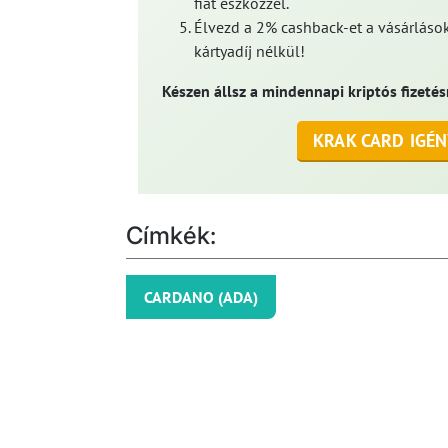
fiat eszközzel.
Élvezd a 2% cashback-et a vásárlások
kártyadíj nélkül!
Készen állsz a mindennapi kriptós fizetés
KRAK CARD IGÉN
Címkék:
CARDANO (ADA)