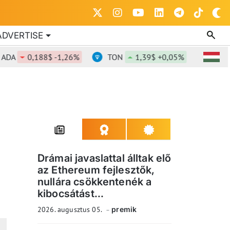
ADVERTISE
A
0,188$ -1,26%
TON
1,39$ +0,05%
DOT
0,
Drámai javaslattal álltak elő
az Ethereum fejlesztők,
nullára csökkentenék a
kibocsátást...
2026. augusztus 05.
premik