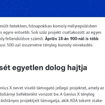
 elmúlt hetekben, hónapokban komoly mélyrepülésben
 egyre erősebb. Sok száz projekt csatlakozott az egyes
ly fellendülésre számít.
Április 18-án 900-nál is több
iusi 500-zal összevetve tényleg komoly növekedés.
ét egyetlen dolog hajtja
enius X nevet viselő támogató jellegű projektet, amely az
dollárnyi befektetést vonzott be. A Genius X tényleg
áshiányos projektjeit támogatja, akik ADA tokent stake-