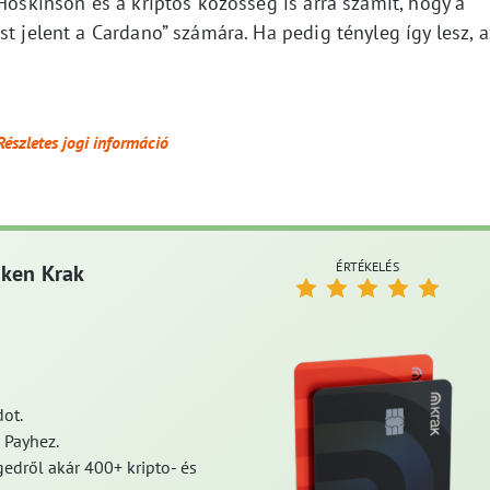
 Hoskinson és a kriptos közösség is arra számít, hogy a
t jelent a Cardano” számára. Ha pedig tényleg így lesz, a
Részletes jogi információ
ÉRTÉKELÉS
aken Krak
ot.
 Payhez.
edről akár 400+ kripto- és