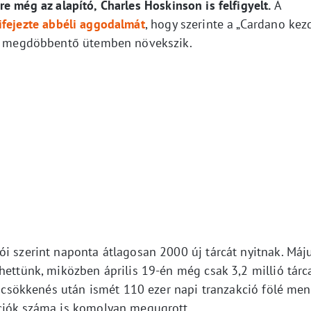
e még az alapító, Charles Hoskinson is felfigyelt.
A
ifejezte abbéli aggodalmát
, hogy szerinte a „Cardano kez
 is megdöbbentő ütemben növekszik.
ói szerint naponta átlagosan 2000 új tárcát nyitnak. Máj
hettünk, miközben április 19-én még csak 3,2 millió tárc
si csökkenés után ismét 110 ezer napi tranzakció fölé men
kciók száma is komolyan megugrott.