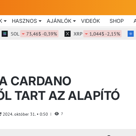
K
HASZNOS
AJÁNLÓK
VIDEÓK
SHOP
SOL
73,46$ -0,39%
XRP
1,044$ -2,15%
AD
 A CARDANO
ŐL TART AZ ALAPÍTÓ
2024. október 31.
0:50
7