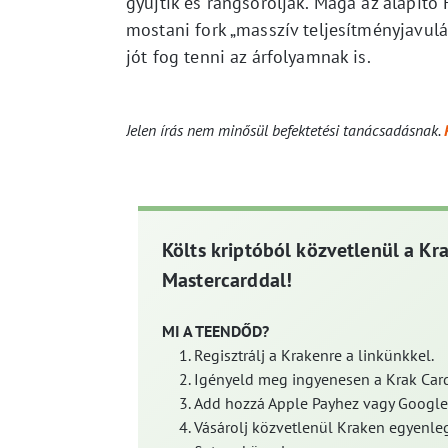
gyűjtik és rangsorolják. Maga az alapító
mostani fork „masszív teljesítményjavulás
jót fog tenni az árfolyamnak is.
Jelen írás nem minősül befektetési tanácsadásnak.
Költs kriptóból közvetlenül a Kr
Mastercarddal!
MI A TEENDŐD?
Regisztrálj a Krakenre a linkünkkel.
Igényeld meg ingyenesen a Krak Card
Add hozzá Apple Payhez vagy Google
Vásárolj közvetlenül Kraken egyenleg